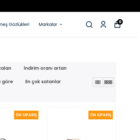
0
eş Gözlükleri
Markalar
zalan
İndirim oranı artan
a göre
En çok satanlar