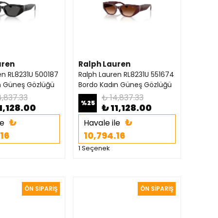
uren
Ralph Lauren
en RL8231U 500187
Ralph Lauren RL8231U 551674
n Güneş Gözlüğü
Bordo Kadın Güneş Gözlüğü
4,837.33
₺ 14,837.33
%
25
1,128.00
₺ 11,128.00
₺
₺
le
Havale ile
.16
10,794.16
1 Seçenek