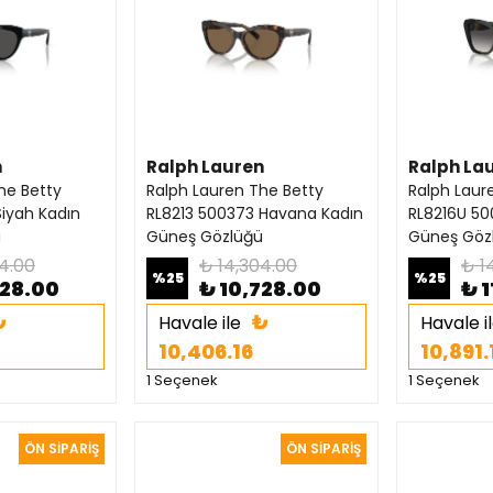
n
Ralph Lauren
Ralph La
he Betty
Ralph Lauren The Betty
Ralph Laur
Siyah Kadın
RL8213 500373 Havana Kadın
RL8216U 50
ü
Güneş Gözlüğü
Güneş Göz
4.00
₺ 14,304.00
₺ 1
%
25
%
25
728.00
₺ 10,728.00
₺ 1
₺
₺
Havale ile
Havale i
10,406.16
10,891.
1 Seçenek
1 Seçenek