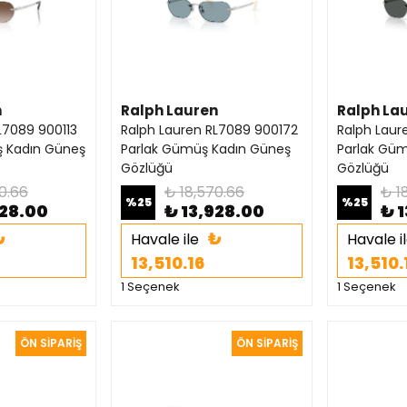
n
Ralph Lauren
Ralph La
L7089 900113
Ralph Lauren RL7089 900172
Ralph Laur
ş Kadın Güneş
Parlak Gümüş Kadın Güneş
Parlak Gü
Gözlüğü
Gözlüğü
0.66
₺ 18,570.66
₺ 1
%
25
%
25
928.00
₺ 13,928.00
₺ 
₺
₺
Havale ile
Havale i
13,510.16
13,510.
1 Seçenek
1 Seçenek