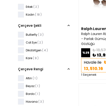
Erkek
( 2 )
Kadın
( 18 )
Çerçeve Şekli
Ralph Laure
Ralph Lauren R
Butterfly
( 3 )
- Parlak Gümü
Cat Eye
( 2 )
Gözlüğü
₺ 18,57
Dikdörtgen
( 4 )
%
25
₺ 13,
Kare
( 9 )
Havale ile
13,510.16
Çerçeve Rengi
1 Seçenek
Altın
( 1 )
Beyaz
( 1 )
Bordo
( 1 )
Havana
( 3 )