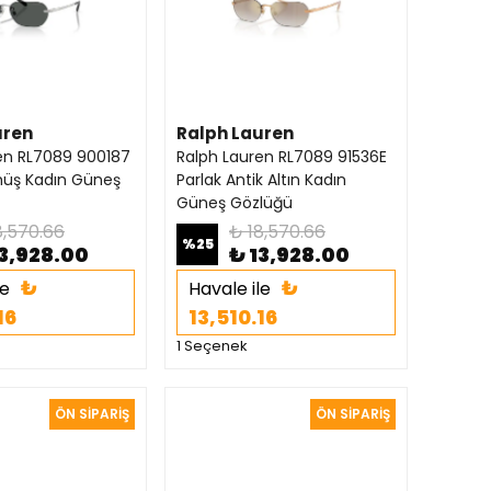
uren
Ralph Lauren
en RL7089 900187
Ralph Lauren RL7089 91536E
müş Kadın Güneş
Parlak Antik Altın Kadın
Güneş Gözlüğü
8,570.66
₺ 18,570.66
%
25
13,928.00
₺ 13,928.00
₺
₺
le
Havale ile
16
13,510.16
1 Seçenek