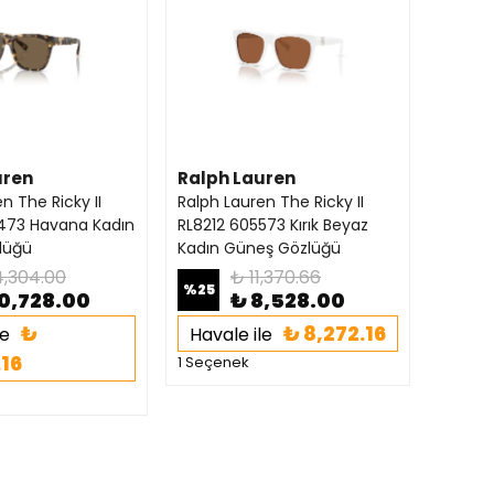
uren
Ralph Lauren
n The Ricky II
Ralph Lauren The Ricky II
473 Havana Kadın
RL8212 605573 Kırık Beyaz
lüğü
Kadın Güneş Gözlüğü
4,304.00
₺ 11,370.66
%
25
10,728.00
₺ 8,528.00
₺
₺ 8,272.16
le
Havale ile
.16
1 Seçenek