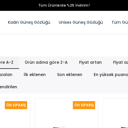
Tüm Ürünlerde %25 İndirim!
Kadın Güneş Gözlüğü
Unisex Güneş Gözlüğü
Tüm Gün
re A-Z
Ürün adına göre Z-A
Fiyat artan
Fiyat a
azalan
İlk eklenen
Son eklenen
En yüksek puan
endirilen