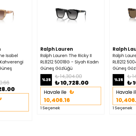
n
Ralph Lauren
Ralph La
he Isabel
Ralph Lauren The Ricky II
Ralph Laure
 Kahverengi
RL8212 50018G - Siyah Kadın
RL8212 500
 Güneş
Güneş Gözlüğü
Güneş Göz
₺ 14,304.00
₺ 1
%
25
%
25
₺ 10,728.00
₺ 
0.66
228.00
₺
Havale ile
Havale i
₺
10,406.16
10,406
1 Seçenek
1 Seçenek