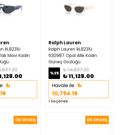
uren
Ralph Lauren
en RL8231U
Ralph Lauren RL8231U
lak Mavi Kadın
630987 Opal Allık Kadın
lüğü
Güneş Gözlüğü
4,837.33
₺ 14,837.33
%
25
1,128.00
₺ 11,128.00
₺
₺
le
Havale ile
.16
10,794.16
1 Seçenek