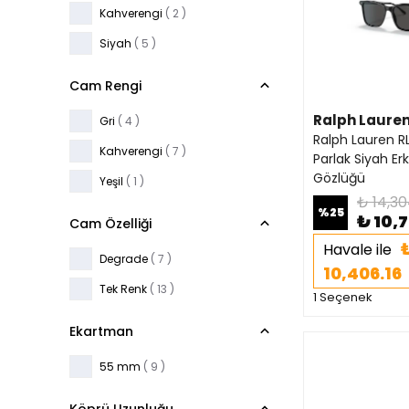
Kahverengi
( 2 )
Siyah
( 5 )
Cam Rengi
Ralph Laure
Gri
( 4 )
Ralph Lauren R
Kahverengi
( 7 )
Parlak Siyah E
Gözlüğü
Yeşil
( 1 )
₺ 14,30
%
25
₺ 10,
Cam Özelliği
Havale ile
Degrade
( 7 )
10,406.16
Tek Renk
( 13 )
1 Seçenek
Ekartman
55 mm
( 9 )