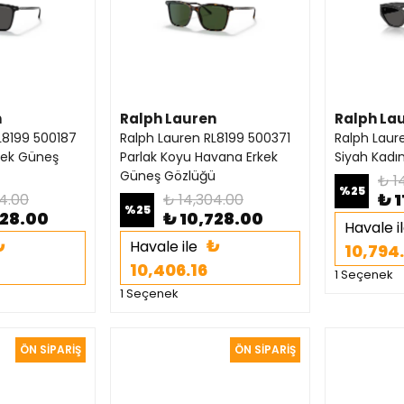
n
Ralph Lauren
Ralph La
L8199 500187
Ralph Lauren RL8199 500371
Ralph Laur
rkek Güneş
Parlak Koyu Havana Erkek
Siyah Kadı
Güneş Gözlüğü
₺ 1
%
25
₺ 1
4.00
₺ 14,304.00
%
25
728.00
₺ 10,728.00
Havale i
₺
₺
Havale ile
10,794
10,406.16
1 Seçenek
1 Seçenek