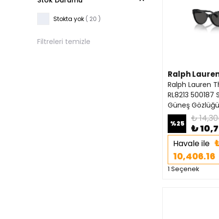
Stok Durumu
Stokta yok
( 20 )
Filtreleri temizle
Ralph Laure
Ralph Lauren T
RL8213 500187 
Güneş Gözlüğ
₺ 14,30
%
25
₺ 10,
Havale ile
10,406.16
1 Seçenek