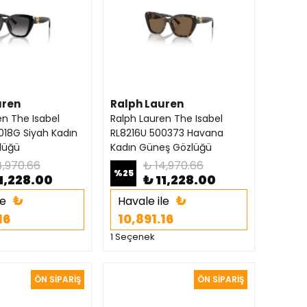
uren
Ralph Lauren
en The Isabel
Ralph Lauren The Isabel
018G Siyah Kadın
RL8216U 500373 Havana
lüğü
Kadın Güneş Gözlüğü
4,970.66
₺ 14,970.66
%
25
1,228.00
₺ 11,228.00
₺
₺
le
Havale ile
16
10,891.16
1 Seçenek