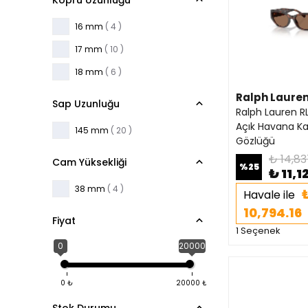
Köprü Uzunluğu
16 mm
( 4 )
17 mm
( 10 )
18 mm
( 6 )
Ralph Laure
Sap Uzunluğu
Ralph Lauren R
Açık Havana K
145 mm
( 20 )
Gözlüğü
₺ 14,83
Cam Yüksekliği
%
25
₺ 11,1
38 mm
( 4 )
Havale ile
10,794.16
Fiyat
1 Seçenek
0
20000
0
₺
20000
₺