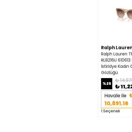
Ralph Laure
Ralph Lauren T
RL8216U 610613
İstiridye Kadın
Gözlüğü
₺ 14,97
%
25
₺ 11,
Havale ile
10,891.16
1 Seçenek