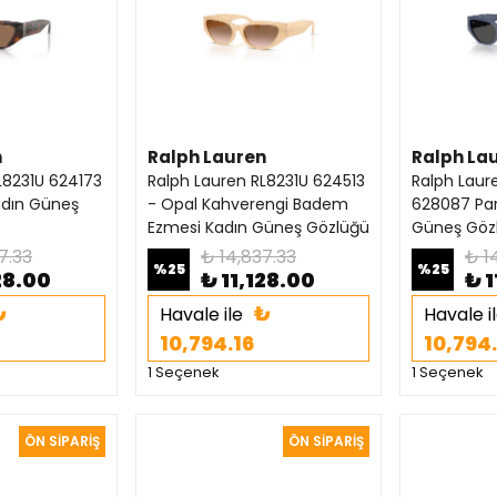
n
Ralph Lauren
Ralph La
L8231U 624173
Ralph Lauren RL8231U 624513
Ralph Laur
adın Güneş
- Opal Kahverengi Badem
628087 Par
Ezmesi Kadın Güneş Gözlüğü
Güneş Göz
7.33
₺ 14,837.33
₺ 1
%
25
%
25
28.00
₺ 11,128.00
₺ 1
₺
₺
Havale ile
Havale i
10,794.16
10,794
1 Seçenek
1 Seçenek