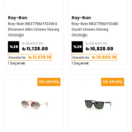
Ray-Ban
Ray-Ban
Ray-Ban RB3775M F133W4
Ray-Ban RB3775M F134B1
Efsanevi Altın Unisex Güneş
Siyah Unisex Güneş
Gözlüğü
Gözlüğü
₺ 15,637.33
₺ 14,437.33
%
25
%
25
₺ 11,728.00
₺ 10,828.00
₺ 11,376.16
₺ 10,503.16
Havale ile
Havale ile
1 Seçenek
1 Seçenek