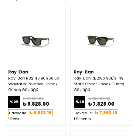
Ray-Ban
Ray-Ban
Ray-Ban RB2140 901/58 50
Ray-Ban RB2186 901/31 49
Wayfarer Polarize Unisex
State Street Unisex Güneş
Güneş Gözlüğü
Gözlüğü
₺ 13,104.00
₺ 10,437.33
%
25
%
25
₺ 9,828.00
₺ 7,828.00
₺ 9,533.16
₺ 7,593.16
Havale ile
Havale ile
1 Renk
1 Seçenek