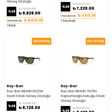
Güneş Gözlüğü
₺ 9,637.33
%
25
₺ 7,228.00
₺ 13,104.00
%
25
₺ 9,828.00
₺ 7,011.16
Havale ile
₺ 9,533.16
Havale ile
1 Seçenek
1 Renk
Ray-Ban
Ray-Ban
Ray-Ban RB4181 601/9A
Ray-Ban RB4181 710/83
Siyah Erkek Güneş Gözlüğü
Kaplumbağa kabuğu Erkek
Güneş Gözlüğü
₺ 11,636.00
%
25
₺ 8,728.00
₺ 11,637.33
%
25