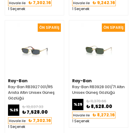
₺ 7,302.16
₺ 9,242.16
Havale ile
Havale ile
1 Seçenek
1 Seçenek
Ray-Ban
Ray-Ban
Ray-Ban RB3927 001/R5
Ray-Ban RB3928 001/71 Altın
Arista Altın Unisex Güneş
Unisex Güneş Gözlüğü
Gözlüğü
₺ 11,370.66
%
25
₺ 8,528.00
₺ 10,037.33
%
25
₺ 7,528.00
₺ 8,272.16
Havale ile
₺ 7,302.16
Havale ile
1 Seçenek
1 Seçenek