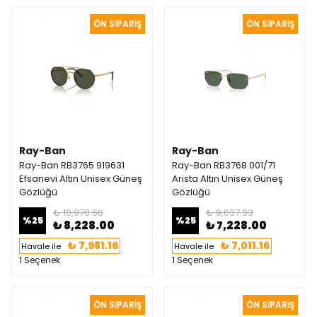
Ray-Ban
Ray-Ban
Ray-Ban RB3765 919631
Ray-Ban RB3768 001/71
Efsanevi Altın Unisex Güneş
Arista Altın Unisex Güneş
Gözlüğü
Gözlüğü
₺ 10,970.66
₺ 9,637.33
%
25
%
25
₺ 8,228.00
₺ 7,228.00
₺ 7,981.16
₺ 7,011.16
Havale ile
Havale ile
1 Seçenek
1 Seçenek