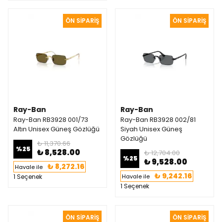
Ray-Ban
Ray-Ban
Ray-Ban RB3928 001/73
Ray-Ban RB3928 002/81
Altın Unisex Güneş Gözlüğü
Siyah Unisex Güneş
Gözlüğü
₺ 11,370.66
%
25
₺ 8,528.00
₺ 12,704.00
%
25
₺ 9,528.00
₺ 8,272.16
Havale ile
₺ 9,242.16
1 Seçenek
Havale ile
1 Seçenek