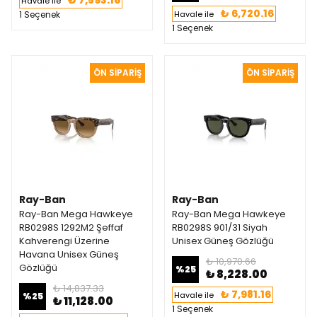
₺ 7,593.16
Havale ile
₺ 6,720.16
1 Seçenek
Havale ile
1 Seçenek
Ray-Ban
Ray-Ban
Ray-Ban Mega Hawkeye
Ray-Ban Mega Hawkeye
RB0298S 1292M2 Şeffaf
RB0298S 901/31 Siyah
Kahverengi Üzerine
Unisex Güneş Gözlüğü
Havana Unisex Güneş
₺ 10,970.66
Gözlüğü
%
25
₺ 8,228.00
₺ 14,837.33
₺ 7,981.16
Havale ile
%
25
₺ 11,128.00
1 Seçenek