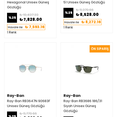
Hexagonal Unisex Güneş
51 Unisex Güneş Gözlüğü
Gözlüğü
₺ 11,370.66
%
25
₺ 8,528.00
₺ 10,437.33
%
25
₺ 7,828.00
₺ 8,272.16
Havale ile
₺ 7,593.16
Havale ile
1 Renk
1 Renk
Ray-Ban
Ray-Ban
Ray-Ban RB3647N 90683F
Ray-Ban RB3686 186/31
Unisex Güneş Gözlüğü
Siyah Unisex Güneş
Gözlüğü
₺ 11,770.66
%
25