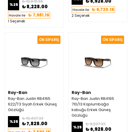
₺ 6,928.00
₺ 10,970.66
%
25
₺ 8,228.00
₺ 6,720.16
Havale ile
₺ 7,981.16
Havale ile
2 Seçenek
1 Seçenek
Ray-Ban
Ray-Ban
Ray-Ban Justin RB4165
Ray-Ban Justin RB4165
622/T3 Siyah Erkek Güneş
710/13 Kaplumbağa
Gözlüğü
kabuğu Erkek Güneş
Gözlüğü
₺ 10,437.33
%
25
₺ 7,828.00
₺ 9,237.33
%
25
₺ 6,928.00