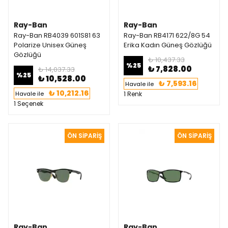
Ray-Ban
Ray-Ban
Ray-Ban RB4039 601S81 63
Ray-Ban RB4171 622/8G 54
Polarize Unisex Güneş
Erika Kadın Güneş Gözlüğü
Gözlüğü
₺ 10,437.33
%
25
₺ 7,828.00
₺ 14,037.33
%
25
₺ 10,528.00
₺ 7,593.16
Havale ile
₺ 10,212.16
Havale ile
1 Renk
1 Seçenek
Ray-Ban
Ray-Ban