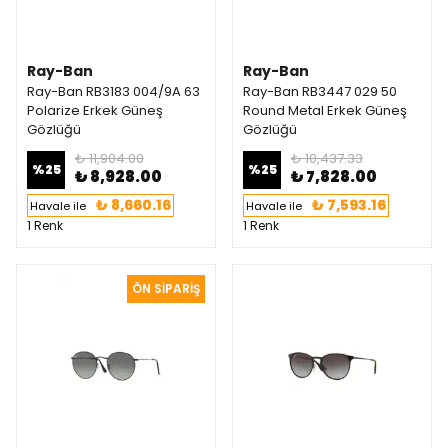
Ray-Ban
Ray-Ban
Ray-Ban RB3183 004/9A 63
Ray-Ban RB3447 029 50
Polarize Erkek Güneş
Round Metal Erkek Güneş
Gözlüğü
Gözlüğü
₺ 11,904.00
₺ 10,437.33
%
25
%
25
₺ 8,928.00
₺ 7,828.00
₺ 8,660.16
₺ 7,593.16
Havale ile
Havale ile
1 Renk
1 Renk