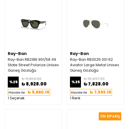
Ray-Ban
Ray-Ban
Ray-Ban RB2186 901/58 49
Ray-Ban RB3025 001 62
State Street Polarize Unisex
Aviator Large Metal Unisex
Güneş Gözlüğü
Güneş Gözlüğü
₺ 11,904.00
₺ 10,437.33
%
25
%
25
₺ 8,928.00
₺ 7,828.00
₺ 8,660.16
₺ 7,593.16
Havale ile
Havale ile
1 Seçenek
1 Renk