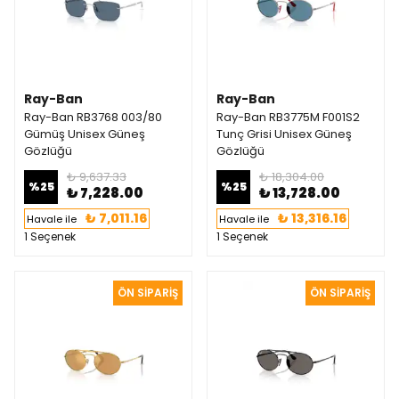
Ray-Ban
Ray-Ban
Ray-Ban RB3768 003/80
Ray-Ban RB3775M F001S2
Gümüş Unisex Güneş
Tunç Grisi Unisex Güneş
Gözlüğü
Gözlüğü
₺ 9,637.33
₺ 18,304.00
%
25
%
25
₺ 7,228.00
₺ 13,728.00
₺ 7,011.16
₺ 13,316.16
Havale ile
Havale ile
1 Seçenek
1 Seçenek