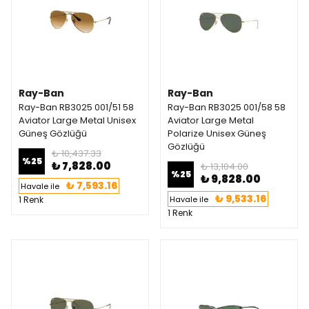
Ray-Ban
Ray-Ban
Ray-Ban RB3025 001/51 58
Ray-Ban RB3025 001/58 58
Aviator Large Metal Unisex
Aviator Large Metal
Güneş Gözlüğü
Polarize Unisex Güneş
Gözlüğü
₺ 10,437.33
%
25
₺ 7,828.00
₺ 13,104.00
%
25
₺ 9,828.00
₺ 7,593.16
Havale ile
₺ 9,533.16
1 Renk
Havale ile
1 Renk