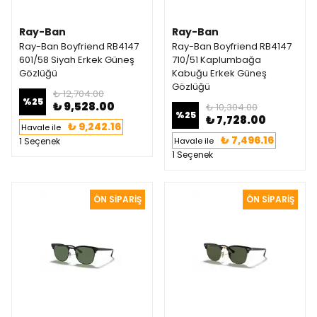
Ray-Ban
Ray-Ban
Ray-Ban Boyfriend RB4147
Ray-Ban Boyfriend RB4147
601/58 Siyah Erkek Güneş
710/51 Kaplumbağa
Gözlüğü
Kabuğu Erkek Güneş
Gözlüğü
₺ 12,704.00
%
25
₺ 9,528.00
₺ 10,304.00
%
25
₺ 7,728.00
₺ 9,242.16
Havale ile
₺ 7,496.16
1 Seçenek
Havale ile
1 Seçenek