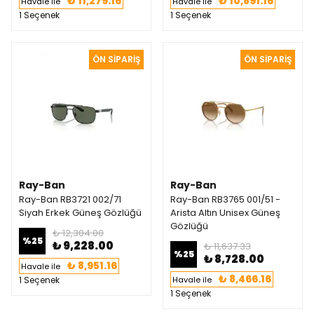
₺ 11,279.16
₺ 10,891.16
Havale ile
Havale ile
1 Seçenek
1 Seçenek
Ray-Ban
Ray-Ban
Ray-Ban RB3721 002/71
Ray-Ban RB3765 001/51 -
Siyah Erkek Güneş Gözlüğü
Arista Altın Unisex Güneş
Gözlüğü
₺ 12,304.00
%
25
₺ 9,228.00
₺ 11,637.33
%
25
₺ 8,728.00
₺ 8,951.16
Havale ile
₺ 8,466.16
1 Seçenek
Havale ile
1 Seçenek