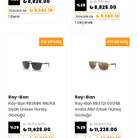
₺ 8,828.00
₺ 11,770.66
%
25
₺ 8,828.00
₺ 8,563.16
Havale ile
₺ 8,563.16
1 Renk
Havale ile
1 Seçenek
Ray-Ban
Ray-Ban
Ray-Ban RB3686 186/K8
Ray-Ban RB3721 001/6B
Siyah Unisex Güneş
Arista Altın Erkek Güneş
Gözlüğü
Gözlüğü
₺ 15,504.00
₺ 14,970.66
%
25
%
25
₺ 11,628.00
₺ 11,228.00