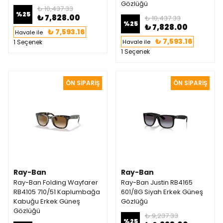
Gözlüğü
₺ 10,437.33
%
25
₺ 7,828.00
₺ 10,437.33
%
25
₺ 7,828.00
₺ 7,593.16
Havale ile
₺ 7,593.16
1 Seçenek
Havale ile
1 Seçenek
Ray-Ban
Ray-Ban
Ray-Ban Folding Wayfarer
Ray-Ban Justin RB4165
RB4105 710/51 Kaplumbağa
601/8G Siyah Erkek Güneş
Kabuğu Erkek Güneş
Gözlüğü
Gözlüğü
₺ 9,237.33
%
25