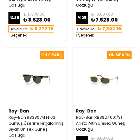
Gözlüğü
Gözlüğü
₺ 11,370.66
₺ 10,037.00
%
25
%
25
₺ 8,528.00
₺ 7,528.00
₺ 8,272.16
₺ 7,302.16
Havale ile
Havale ile
1 Seçenek
1 Seçenek
Ray-Ban
Ray-Ban
Ray-Ban RB3807M F11031
Ray-Ban RB3927 001/31
Gümüş Üzerine Fırçalanmış
Arista Altın Unisex Güneş
Siyah Unisex Güneş
Gözlüğü
Gözlüğü
₺ 10,037.33