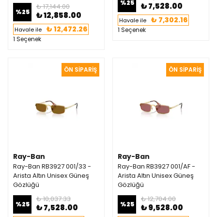
%
25
₺ 7,528.00
₺ 17,144.00
%
25
₺ 12,858.00
₺ 7,302.16
Havale ile
₺ 12,472.26
Havale ile
1 Seçenek
1 Seçenek
Ray-Ban
Ray-Ban
Ray-Ban RB3927 001/33 -
Ray-Ban RB3927 001/AF -
Arista Altın Unisex Güneş
Arista Altın Unisex Güneş
Gözlüğü
Gözlüğü
₺ 10,037.33
₺ 12,704.00
%
25
%
25
₺ 7,528.00
₺ 9,528.00