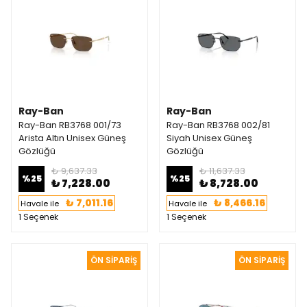
Ray-Ban
Ray-Ban
Ray-Ban RB3768 001/73
Ray-Ban RB3768 002/81
Arista Altın Unisex Güneş
Siyah Unisex Güneş
Gözlüğü
Gözlüğü
₺ 9,637.33
₺ 11,637.33
%
25
%
25
₺ 7,228.00
₺ 8,728.00
₺ 7,011.16
₺ 8,466.16
Havale ile
Havale ile
1 Seçenek
1 Seçenek