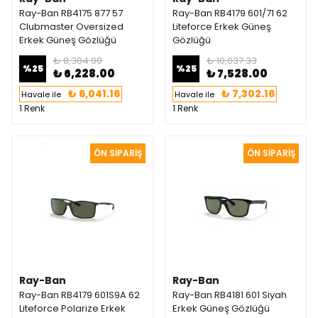
Ray-Ban RB4175 877 57
Ray-Ban RB4179 601/71 62
Clubmaster Oversized
Liteforce Erkek Güneş
Erkek Güneş Gözlüğü
Gözlüğü
₺ 8,304.00
₺ 10,037.33
%
25
%
25
₺ 6,228.00
₺ 7,528.00
₺ 6,041.16
₺ 7,302.16
Havale ile
Havale ile
1 Renk
1 Renk
Ray-Ban
Ray-Ban
Ray-Ban RB4179 601S9A 62
Ray-Ban RB4181 601 Siyah
Liteforce Polarize Erkek
Erkek Güneş Gözlüğü