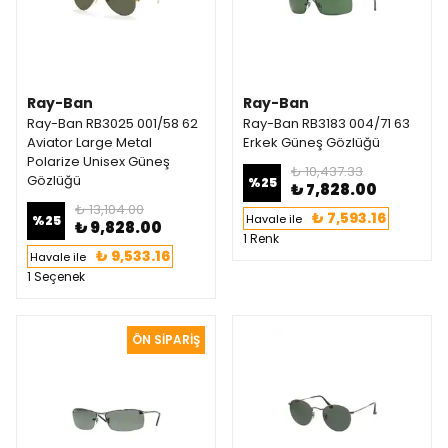
Ray-Ban
Ray-Ban
Ray-Ban RB3025 001/58 62
Ray-Ban RB3183 004/71 63
Aviator Large Metal
Erkek Güneş Gözlüğü
Polarize Unisex Güneş
₺ 10,437.33
Gözlüğü
%
25
₺ 7,828.00
₺ 13,104.00
₺ 7,593.16
Havale ile
%
25
₺ 9,828.00
1 Renk
₺ 9,533.16
Havale ile
1 Seçenek