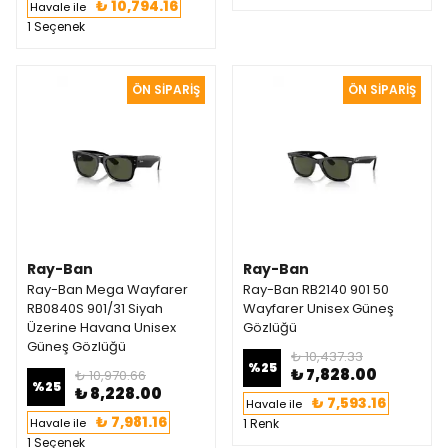
₺ 10,794.16
Havale ile
1 Seçenek
Ray-Ban
Ray-Ban
Ray-Ban Mega Wayfarer
Ray-Ban RB2140 901 50
RB0840S 901/31 Siyah
Wayfarer Unisex Güneş
Üzerine Havana Unisex
Gözlüğü
Güneş Gözlüğü
₺ 10,437.33
%
25
₺ 7,828.00
₺ 10,970.66
%
25
₺ 8,228.00
₺ 7,593.16
Havale ile
₺ 7,981.16
Havale ile
1 Renk
1 Seçenek