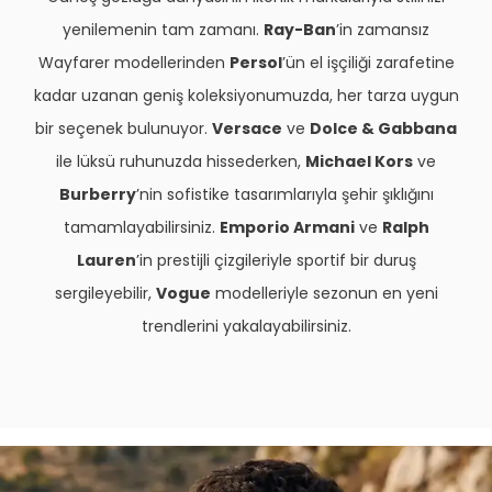
BAŞL
yenilemenin tam zamanı.
Ray-Ban
’in zamansız
Wayfarer modellerinden
Persol
’ün el işçiliği zarafetine
ALIŞVERİŞE BAŞLA
kadar uzanan geniş koleksiyonumuzda, her tarza uygun
bir seçenek bulunuyor.
Versace
ve
Dolce & Gabbana
ile lüksü ruhunuzda hissederken,
Michael Kors
ve
Burberry
’nin sofistike tasarımlarıyla şehir şıklığını
tamamlayabilirsiniz.
Emporio Armani
ve
Ralph
Lauren
’in prestijli çizgileriyle sportif bir duruş
sergileyebilir,
Vogue
modelleriyle sezonun en yeni
trendlerini yakalayabilirsiniz.