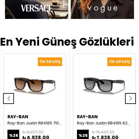
En Yeni Güneş Gözlükleri
RAY-BAN
RAY-BAN
Ray-Ban Justin RB4165 710/13 Kaplumbağa kabuğu Erkek Güneş Gözlüğü
Ray-Ban Justin RB4165 622/T3 Siyah Erkek Güneş Gözlüğü
₺ 9,237.33
₺ 10,437.33
%
25
%
25
₺ 6,928.00
₺ 7,828.00