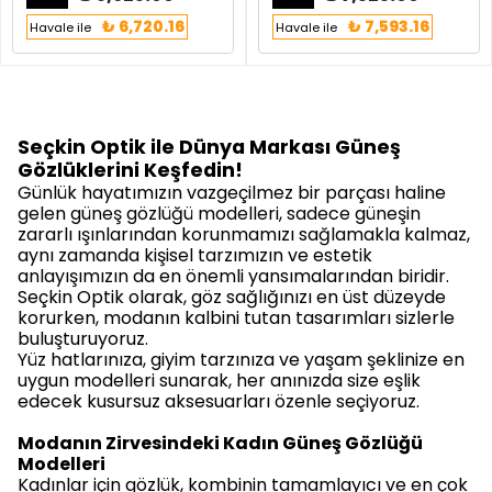
₺ 6,720.16
₺ 7,593.16
Havale ile
Havale ile
Seçkin Optik ile Dünya Markası Güneş
Gözlüklerini Keşfedin!
Günlük hayatımızın vazgeçilmez bir parçası haline
gelen
güneş gözlüğü
modelleri, sadece güneşin
zararlı ışınlarından korunmamızı sağlamakla kalmaz,
aynı zamanda kişisel tarzımızın ve estetik
anlayışımızın da en önemli yansımalarından biridir.
Seçkin Optik olarak, göz sağlığınızı en üst düzeyde
korurken, modanın kalbini tutan tasarımları sizlerle
buluşturuyoruz.
Yüz hatlarınıza, giyim tarzınıza ve yaşam şeklinize en
uygun modelleri sunarak, her anınızda size eşlik
edecek kusursuz aksesuarları özenle seçiyoruz.
Modanın Zirvesindeki Kadın Güneş Gözlüğü
Modelleri
Kadınlar için gözlük, kombinin tamamlayıcı ve en çok