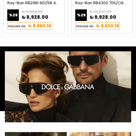
Ray-Ban RB2186 901/58 49 State Street Polarize Unisex Güneş Gözlüğü
Ray-Ban RB4300 705/O9 63 Polarize Erkek Güneş Gözlüğü
₺ 11,904.00
₺ 13,237.33
%
25
%
25
₺ 8,928.00
₺ 9,928.00
₺ 8,660.16
₺ 9,630.16
Havale ile
Havale ile