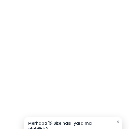
Bize Ulaşın
Müşteri Hizmetleri
Satış & Destek
Çevrimdışı
E-posta Gönder
×
Merhaba 👋 Size nasıl yardımcı
olabiliriz?