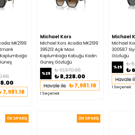
Michael Kors
Michael 
cadia MK2199
Michael Kors Acadia MK2199
Michael Ko
tmanlı
395213 Açık Mavi
300587 Siy
r Kaplumbağa
Kaplumbağa Kabuğu Kadın
Gözlüğü
Güneş
Güneş Gözlüğü
₺ 8
%
25
₺ 
₺ 10,970.66
%
25
₺ 8,228.00
0.66
Havale i
28.00
₺ 7,981.16
Havale ile
1 Seçenek
 7,981.16
1 Seçenek