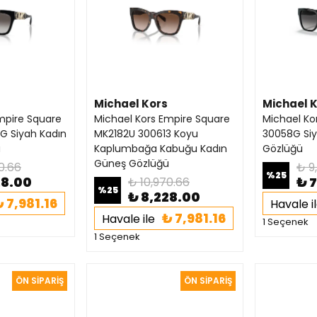
Michael Kors
Michael 
mpire Square
Michael Kors Empire Square
Michael Ko
G Siyah Kadın
MK2182U 300613 Koyu
30058G Si
ü
Kaplumbağa Kabuğu Kadın
Gözlüğü
Güneş Gözlüğü
0.66
₺ 9
%
25
28.00
₺ 
₺ 10,970.66
%
25
₺ 8,228.00
 7,981.16
Havale i
₺ 7,981.16
Havale ile
1 Seçenek
1 Seçenek