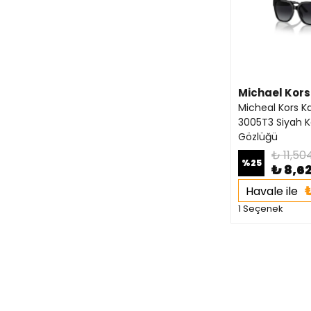
Michael Kors
Micheal Kors K
3005T3 Siyah 
Gözlüğü
₺ 11,50
%
25
₺ 8,6
Havale ile
1 Seçenek