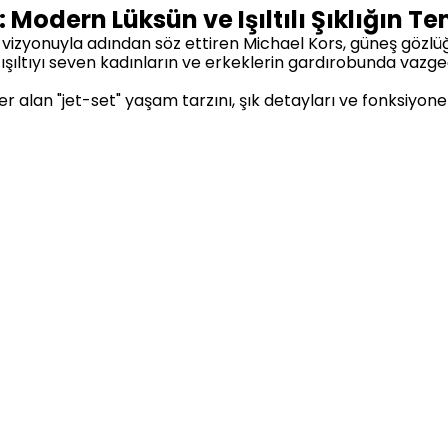
Modern Lüksün ve Işıltılı Şıklığın Te
" vizyonuyla adından söz ettiren Michael Kors, güneş gözlü
 ışıltıyı seven kadınların ve erkeklerin gardırobunda vazg
 alan "jet-set" yaşam tarzını, şık detayları ve fonksiyonel
Gizli Olan Lüks
ıran en belirgin özellik, tasarımlarındaki zarafet ve kalite
tayları, özel işlemeli saplar ve yüksek kaliteli asetat ma
 ve sofistike bir görünüm yakalayın, ister pilot veya klasik
ptik koleksiyonlarında yerini alıyor.
 Uygun Alternatifler
imiz arasında kolayca geçiş yapabilirsiniz. Koleksiyonlarım
in
erkek güneş gözlüğü
, feminen detayların ön planda old
ex güneş gözlüğü
kategorilerimiz her zaman güncel tutul
tik'te