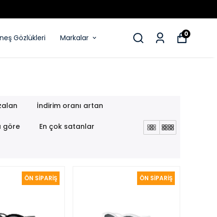
0
eş Gözlükleri
Markalar
zalan
İndirim oranı artan
a göre
En çok satanlar