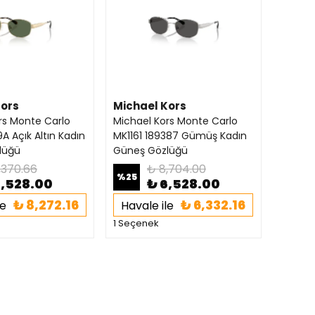
Kors
Michael Kors
rs Monte Carlo
Michael Kors Monte Carlo
9A Açık Altın Kadın
MK1161 189387 Gümüş Kadın
lüğü
Güneş Gözlüğü
1,370.66
₺ 8,704.00
%
25
8,528.00
₺ 6,528.00
₺ 8,272.16
₺ 6,332.16
le
Havale ile
1 Seçenek