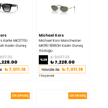
Kors
Michael Kors
rs Karlie MK2170U
Michael Kors Manchester
yah Kadın Güneş
MK1151 18963H Kadın Güneş
Gözlüğü
,637.33
₺ 9,637.33
%
25
7,228.00
₺ 7,228.00
₺ 7,011.16
₺ 7,011.16
le
Havale ile
1 Seçenek