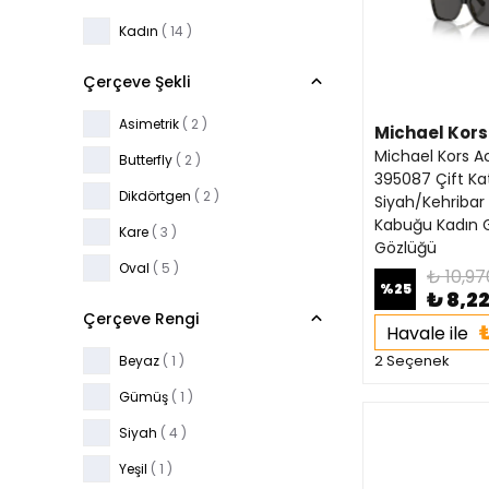
Kadın
( 14 )
Çerçeve Şekli
Asimetrik
( 2 )
Michael Kors
Michael Kors A
Butterfly
( 2 )
395087 Çift Ka
Dikdörtgen
( 2 )
Siyah/Kehriba
Kabuğu Kadın 
Kare
( 3 )
Gözlüğü
Oval
( 5 )
₺ 10,97
%
25
₺ 8,2
Çerçeve Rengi
₺
Havale ile
2 Seçenek
Beyaz
( 1 )
Gümüş
( 1 )
Siyah
( 4 )
Yeşil
( 1 )