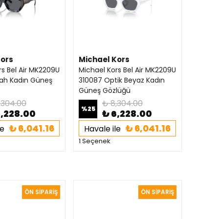
Kors
Michael Kors
rs Bel Air MK2209U
Michael Kors Bel Air MK2209U
ah Kadın Güneş
310087 Optik Beyaz Kadın
Güneş Gözlüğü
,304.00
₺ 8,304.00
%
25
6,228.00
₺ 6,228.00
₺ 6,041.16
₺ 6,041.16
le
Havale ile
1 Seçenek