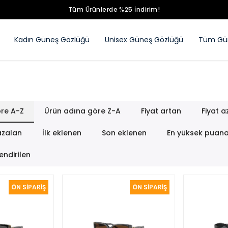
Tüm Ürünlerde %25 İndirim!
Kadın Güneş Gözlüğü
Unisex Güneş Gözlüğü
Tüm Gün
re A-Z
Ürün adına göre Z-A
Fiyat artan
Fiyat a
azalan
İlk eklenen
Son eklenen
En yüksek puan
endirilen