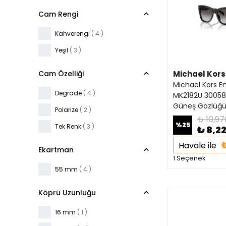
Cam Rengi
Kahverengi
( 4 )
Yeşil
( 3 )
Cam Özelliği
Michael Kors
Michael Kors E
Degrade
( 4 )
MK2182U 30058
Güneş Gözlüğ
Polarize
( 2 )
₺ 10,97
%
25
Tek Renk
( 3 )
₺ 8,2
₺
Havale ile
Ekartman
1 Seçenek
55 mm
( 4 )
Köprü Uzunluğu
16 mm
( 1 )