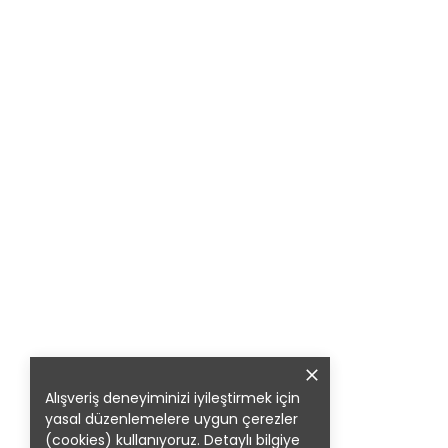
Alışveriş deneyiminizi iyileştirmek için
yasal düzenlemelere uygun çerezler
(cookies) kullanıyoruz. Detaylı bilgiye