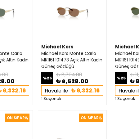
Michael Kors
Michael 
onte Carlo
Michael Kors Monte Carlo
Michael Ko
çık Altın Kadın
MK1161 101473 Açık Altın Kadın
MK1161 1014
ü
Güneş Gözlüğü
Güneş Göz
4.00
₺ 8,704.00
₺ 1
%
25
%
25
28.00
₺ 6,528.00
₺ 
₺ 6,332.16
₺ 6,332.16
Havale ile
Havale i
1 Seçenek
1 Seçenek