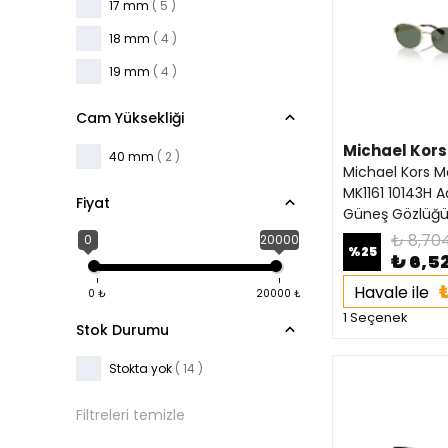
17 mm
( 5 )
18 mm
( 4 )
19 mm
( 4 )
Cam Yüksekliği
Michael Kors
40 mm
( 2 )
Michael Kors M
MK1161 10143H A
Fiyat
Güneş Gözlüğ
₺ 8,70
0
20000
%
25
₺ 6,5
Havale ile
0
₺
20000
₺
1 Seçenek
Stok Durumu
Stokta yok
( 14 )
Filtreleri temizle