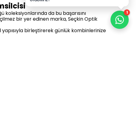
msilcisi
ğü koleksiyonlarında da bu başarısını
1
eçilmez bir yer edinen marka, Seçkin Optik
 yapısıyla birleştirerek günlük kombinlerinize
 algısıdır. Altın ve rose-gold metalik
lzemeler, bu gözlükleri birer moda objesine
 formlarla zamansız bir şıklık sergileyin; Michael
ızı incelemek için
tüm güneş gözlükleri
uğu modeller için
kadın güneş gözlüğü
ve
maktadır.