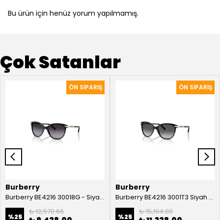
Bu ürün için henüz yorum yapılmamış.
Çok Satanlar
Burberry
Burberry
Burberry BE4216 30018G - Siyah Kadın Güneş Gözlüğü
Burberry BE4216 3001T3 Siyah Kadın Güneş Gözlüğü
₺ 12,570.66
₺ 15,104.00
%
25
%
25