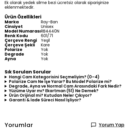
Ek olarak yedek silme bezi ücretsiz olarak siparişinize
eklenmektedir.
Ürün Özellikleri
Marka
Ray-Ban
Cinsiyet
Unisex
Model Numarası
RB4440N
Renk Kodu
601/71
Çerçeve Rengi
Yeşil
Çerçeve Şekli
Kare
Polarize
Yok
Degrade
Yok
Ayna
Yok
Sık Sorulan Sorular
Hangi Cam Kategorisini Seçmeliyim? (0–4)
Polarize Cam Ne İşe Yarar? Bu Model Polarize mi?
Degrade, Ayna ve Normal Cam Arasındaki Fark Nedir?
Yüzüme Uyar mı? Ekartman (51) Ne Demek?
Ürün Orijinal mi? Kutudan Neler Çıkıyor?
Garanti & İade Süreci Nasıl İşliyor?
Yorumlar
Yorum Yap