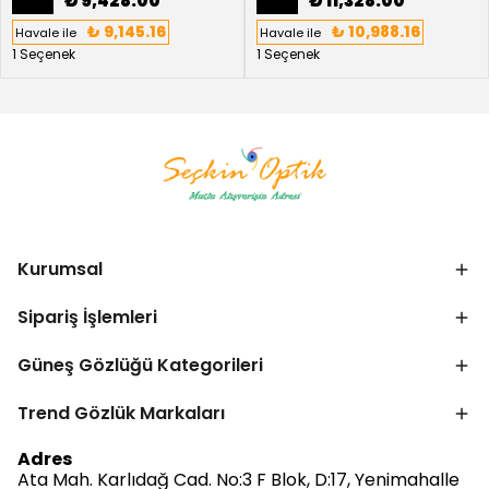
₺ 9,428.00
₺ 11,328.00
₺ 9,145.16
₺ 10,988.16
Havale ile
Havale ile
1 Seçenek
1 Seçenek
Kurumsal
Sipariş İşlemleri
Güneş Gözlüğü Kategorileri
Trend Gözlük Markaları
Bize Ulaşın
Adres
Ata Mah. Karlıdağ Cad. No:3 F Blok, D:17, Yenimahalle