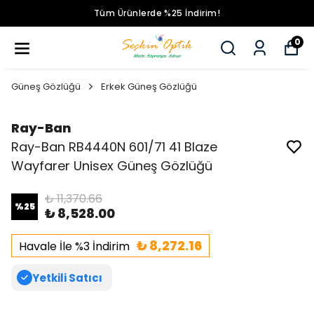
Tüm Ürünlerde %25 İndirim!
0
Güneş Gözlüğü
Erkek Güneş Gözlüğü
Ray-Ban
Ray-Ban RB4440N 601/71 41 Blaze
Wayfarer Unisex Güneş Gözlüğü
₺ 11,370.66
%
25
₺ 8,528.00
₺ 8,272.16
Havale İle %3 İndirim
Yetkili Satıcı