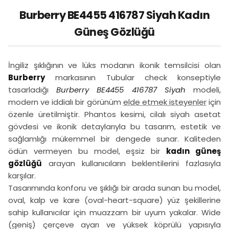
Burberry BE4455 416787 Siyah Kadın
Güneş Gözlüğü
İngiliz şıklığının ve lüks modanın ikonik temsilcisi olan
Burberry
markasının Tubular check konseptiyle
tasarladığı
Burberry BE4455 416787 Siyah
modeli,
modern ve iddialı bir görünüm
elde etmek isteyenler
için
özenle üretilmiştir. Phantos kesimi, cilalı siyah asetat
gövdesi ve ikonik detaylarıyla bu tasarım, estetik ve
sağlamlığı mükemmel bir dengede sunar. Kaliteden
ödün vermeyen bu model, eşsiz bir
kadın güneş
gözlüğü
arayan kullanıcıların beklentilerini fazlasıyla
karşılar.
Tasarımında konforu ve şıklığı bir arada sunan bu model,
oval, kalp ve kare (oval-heart-square) yüz şekillerine
sahip kullanıcılar için muazzam bir uyum yakalar. Wide
(geniş) çerçeve ayarı ve yüksek köprülü yapısıyla