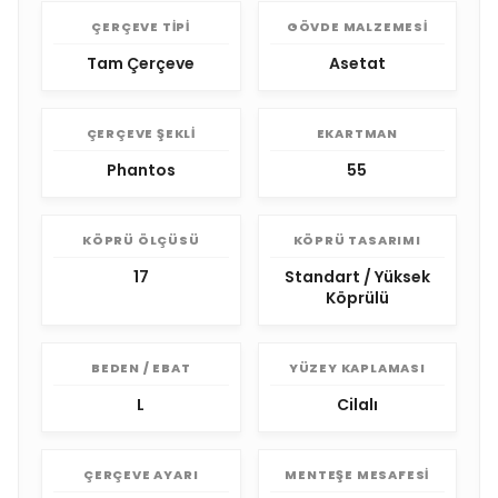
ÇERÇEVE TIPI
GÖVDE MALZEMESI
Tam Çerçeve
Asetat
ÇERÇEVE ŞEKLI
EKARTMAN
Phantos
55
KÖPRÜ ÖLÇÜSÜ
KÖPRÜ TASARIMI
17
Standart / Yüksek
Köprülü
BEDEN / EBAT
YÜZEY KAPLAMASI
L
Cilalı
ÇERÇEVE AYARI
MENTEŞE MESAFESI