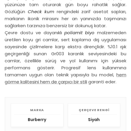
yüzünüze tam oturarak gün boyu rahatlık sağlar.
Gözlüğün
Check kum
rengindeki zarif asetat sapları,
markanın ikonik mirasını her an yanınızda taşımanızı
sağlarken tarzınıza benzersiz bir dokunuş katar.
Çevre dostu ve dayanıklı
poliamit biyo
malzemeden
üretilen koyu gri camlar, sert kaplama dış uygulaması
sayesinde çizilmelere karşı ekstra dirençlidir. %10.1 ışık
geçirgenliği sunan Gr003 karanlık seviyesindeki bu
camlar, özellikle sürüş ve yol kullanımı için yüksek
performans gösterir. Progresif lens kullanımına
tamamen uygun olan teknik yapısıyla bu model,
hem
görme kalitesini hem de çarpıcı bir stili
garanti eder.
MARKA
ÇERÇEVE RENGI
Burberry
Siyah