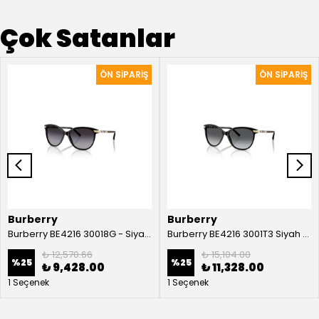
Çok Satanlar
Burberry
Burberry
Burberry BE4216 30018G - Siyah Kadın Güneş Gözlüğü
Burberry BE4216 3001T3 Siyah Kadın Güneş Gözlüğü
₺ 12,570.66
₺ 15,104.00
%
25
%
25
₺ 9,428.00
₺ 11,328.00
1 Seçenek
1 Seçenek