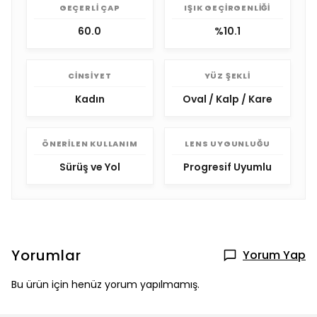
GEÇERLI ÇAP
IŞIK GEÇIRGENLIĞI
60.0
%10.1
CINSIYET
YÜZ ŞEKLI
Kadın
Oval / Kalp / Kare
ÖNERILEN KULLANIM
LENS UYGUNLUĞU
Sürüş ve Yol
Progresif Uyumlu
Yorumlar
Yorum Yap
Bu ürün için henüz yorum yapılmamış.