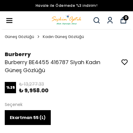
Havale ile Ödemede %3 indirim!
0
Güneş Gözlüğü
Kadın Güneş Gözlüğü
Burberry
Burberry BE4455 416787 Siyah Kadın
Güneş Gözlüğü
₺ 13,277.33
%
25
₺ 9,958.00
Seçenek
Ekartman 55 (L)