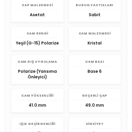
SAP MALZEMESI
BURUN YASTIKLARI
Asetat
Sabit
CAM RENGI
CAM MALZEMESI
Yeşil (G-15) Polarize
Kristal
CAM DIŞ UYGULAMA
CAM BAZI
Polarize (Yansıma
Base 6
Önleyici)
CAM YÜKSEKLIĞI
GEÇERLI ÇAP
41.0 mm
49.0 mm
IŞIK GEÇIRGENLIĞI
CINSIYET