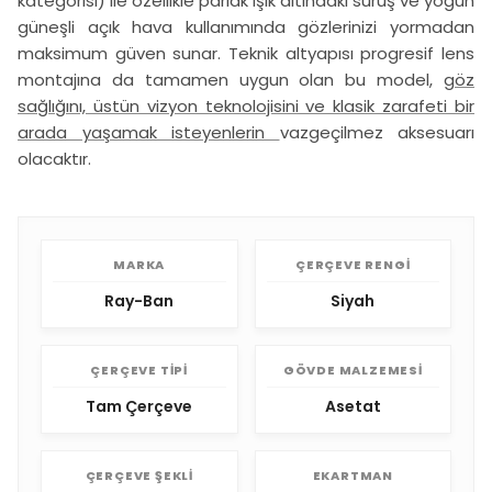
kategorisi) ile özellikle parlak ışık altındaki sürüş ve yoğun
güneşli açık hava kullanımında gözlerinizi yormadan
maksimum güven sunar. Teknik altyapısı progresif lens
montajına da tamamen uygun olan bu model,
göz
sağlığını, üstün vizyon teknolojisini ve klasik zarafeti bir
arada yaşamak isteyenlerin
vazgeçilmez aksesuarı
olacaktır.
MARKA
ÇERÇEVE RENGI
Ray-Ban
Siyah
ÇERÇEVE TIPI
GÖVDE MALZEMESI
Tam Çerçeve
Asetat
ÇERÇEVE ŞEKLI
EKARTMAN