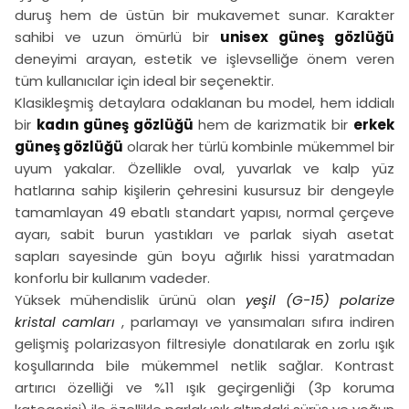
duruş hem de üstün bir mukavemet sunar. Karakter
sahibi ve uzun ömürlü bir
unisex güneş gözlüğü
deneyimi arayan, estetik ve işlevselliğe önem veren
tüm kullanıcılar için ideal bir seçenektir.
Klasikleşmiş detaylara odaklanan bu model, hem iddialı
bir
kadın güneş gözlüğü
hem de karizmatik bir
erkek
güneş gözlüğü
olarak her türlü kombinle mükemmel bir
uyum yakalar. Özellikle oval, yuvarlak ve kalp yüz
hatlarına sahip kişilerin çehresini kusursuz bir dengeyle
tamamlayan 49 ebatlı standart yapısı, normal çerçeve
ayarı, sabit burun yastıkları ve parlak siyah asetat
sapları sayesinde gün boyu ağırlık hissi yaratmadan
konforlu bir kullanım vadeder.
Yüksek mühendislik ürünü olan
yeşil (G-15) polarize
kristal camları
, parlamayı ve yansımaları sıfıra indiren
gelişmiş polarizasyon filtresiyle donatılarak en zorlu ışık
koşullarında bile mükemmel netlik sağlar. Kontrast
artırıcı özelliği ve %11 ışık geçirgenliği (3p koruma