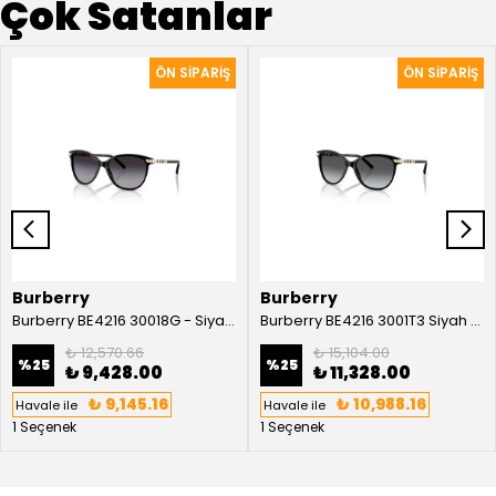
Çok Satanlar
Burberry
Burberry
Burberry BE4216 30018G - Siyah Kadın Güneş Gözlüğü
Burberry BE4216 3001T3 Siyah Kadın Güneş Gözlüğü
₺ 12,570.66
₺ 15,104.00
%
25
%
25
₺ 9,428.00
₺ 11,328.00
₺ 9,145.16
₺ 10,988.16
Havale ile
Havale ile
1 Seçenek
1 Seçenek