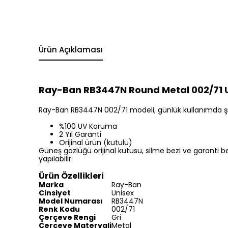
Ürün Açıklaması
Ray-Ban RB3447N Round Metal 002/71 Un
Ray-Ban RB3447N 002/71 modeli; günlük kullanımda şıklığ
%100 UV Koruma
2 Yıl Garanti
Orijinal ürün (kutulu)
Güneş gözlüğü orijinal kutusu, silme bezi ve garanti be
yapılabilir.
Ürün Özellikleri
Marka
Ray-Ban
Cinsiyet
Unisex
Model Numarası
RB3447N
Renk Kodu
002/71
Çerçeve Rengi
Gri
Çerçeve Materyali
Metal