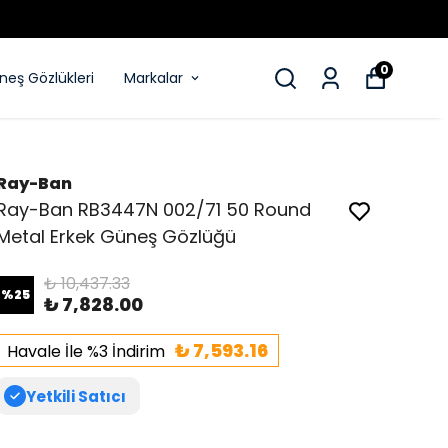
0
eş Gözlükleri
Markalar
Ray-Ban
Ray-Ban RB3447N 002/71 50 Round
Metal Erkek Güneş Gözlüğü
₺ 10,437.33
%
25
₺ 7,828.00
₺ 7,593.16
Havale İle %3 İndirim
Yetkili Satıcı