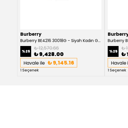
Burberry
Burberr
Burberry Willow BE4316 3854T5 Koyu Havana Kadın Güneş Gözlüğü
Burberry BE4216 30018G - Siyah Kadın Güneş Gözlüğü
₺ 12,570.66
₺ 1
%
25
%
25
₺ 9,428.00
₺ 
₺ 9,145.16
Havale ile
Havale i
1 Seçenek
1 Seçenek