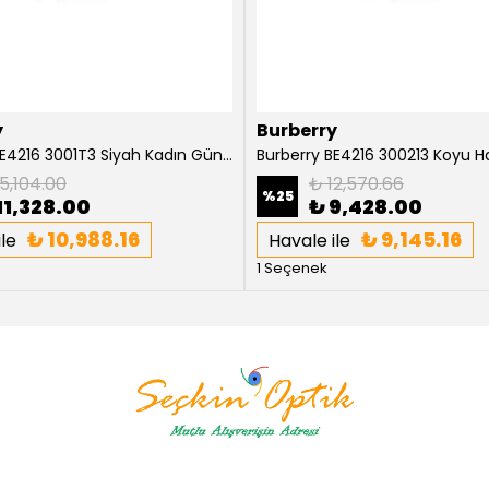
y
Burberry
Burberry BE4216 3001T3 Siyah Kadın Güneş Gözlüğü
5,104.00
₺ 12,570.66
%
25
11,328.00
₺ 9,428.00
₺ 10,988.16
₺ 9,145.16
le
Havale ile
1 Seçenek