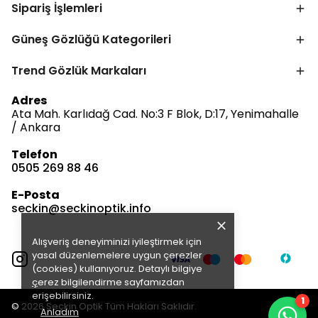
Sipariş İşlemleri
Güneş Gözlüğü Kategorileri
Trend Gözlük Markaları
Bize Ulaşın
Adres
Ata Mah. Karlıdağ Cad. No:3 F Blok, D:17, Yenimahalle
/ Ankara
Telefon
0505 269 88 46
Müşteri Hizmetleri
Satış & Destek
E-Posta
Çevrimdışı
seckin@seckinoptik.info
Alışveriş deneyiminizi iyileştirmek için
E-posta Gönder
yasal düzenlemelere uygun çerezler
(cookies) kullanıyoruz. Detaylı bilgiye
ç
erez bilgilendirme
sayfamızdan
erişebilirsiniz.
1
© 2026 Seçkin Optik Tüm Hakları Saklıdır.
Anladım