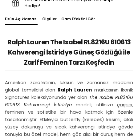
Hediye!
Ürün Açıklaması
Ölçüler
Cam Efektini Gör
Ralph Lauren The Isabel RL8216U 610613
Kahverengi İstiridye Güneş Gözlüğü ile
Zarif Feminen Tarzı Keşfedin
Amerikan zarafetinin, lüksün ve zamansız modanın
global temsilcisi olan
Ralph Lauren
markasının ikonik
Signatures koleksiyonunda yer alan
The Isabel RL8216U
610613 Kahverengi İstiridye
modeli, stilinize
çarpıcı,
feminen ve sofistike bir hava
katmak için özenle
tasarlanmıştır. Etkileyici butterfly (kelebek) kesimi, cilalı
yüzey dokunuşu ve sıcak kahverengi istiridye gövde
tonuyla bu özel model, hem göz alıcı bir duruş hem de