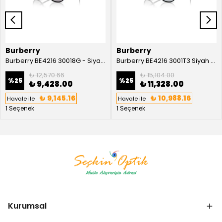
Burberry
Burberry
Burberry BE4216 30018G - Siyah Kadın Güneş Gözlüğü
Burberry BE4216 3001T3 Siyah Kadın Güneş Gözlüğü
₺ 12,570.66
₺ 15,104.00
%
25
%
25
₺ 9,428.00
₺ 11,328.00
₺ 9,145.16
₺ 10,988.16
Havale ile
Havale ile
1 Seçenek
1 Seçenek
Kurumsal