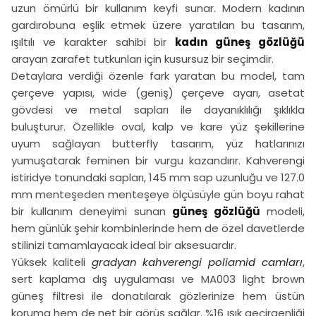
uzun ömürlü bir kullanım keyfi sunar. Modern kadının
gardırobuna eşlik etmek üzere yaratılan bu tasarım,
ışıltılı ve karakter sahibi bir
kadın güneş gözlüğü
arayan zarafet tutkunları için kusursuz bir seçimdir.
Detaylara verdiği özenle fark yaratan bu model, tam
çerçeve yapısı, wide (geniş) çerçeve ayarı, asetat
gövdesi ve metal sapları ile dayanıklılığı şıklıkla
buluşturur. Özellikle oval, kalp ve kare yüz şekillerine
uyum sağlayan butterfly tasarım, yüz hatlarınızı
yumuşatarak feminen bir vurgu kazandırır. Kahverengi
istiridye tonundaki sapları, 145 mm sap uzunluğu ve 127.0
mm menteşeden menteşeye ölçüsüyle gün boyu rahat
bir kullanım deneyimi sunan
güneş gözlüğü
modeli,
hem günlük şehir kombinlerinde hem de özel davetlerde
stilinizi tamamlayacak ideal bir aksesuardır.
Yüksek kaliteli
gradyan kahverengi poliamid camları
,
sert kaplama dış uygulaması ve MA003 light brown
güneş filtresi ile donatılarak gözlerinize hem üstün
koruma hem de net bir görüş sağlar. %16 ışık geçirgenliği