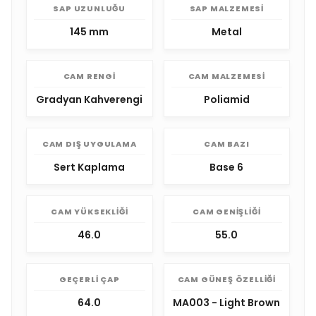
SAP UZUNLUĞU
SAP MALZEMESI
145 mm
Metal
CAM RENGI
CAM MALZEMESI
Gradyan Kahverengi
Poliamid
CAM DIŞ UYGULAMA
CAM BAZI
Sert Kaplama
Base 6
CAM YÜKSEKLIĞI
CAM GENIŞLIĞI
46.0
55.0
GEÇERLI ÇAP
CAM GÜNEŞ ÖZELLIĞI
64.0
MA003 - Light Brown