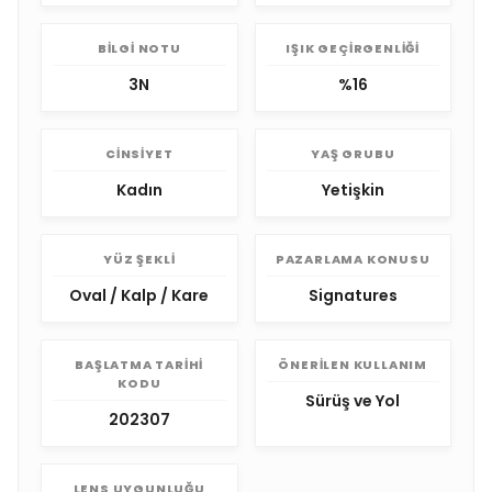
BILGI NOTU
IŞIK GEÇIRGENLIĞI
3N
%16
CINSIYET
YAŞ GRUBU
Kadın
Yetişkin
YÜZ ŞEKLI
PAZARLAMA KONUSU
Oval / Kalp / Kare
Signatures
BAŞLATMA TARIHI
ÖNERILEN KULLANIM
KODU
Sürüş ve Yol
202307
LENS UYGUNLUĞU