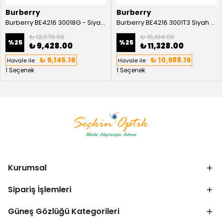
Burberry
Burberry
Burberry BE4216 30018G - Siyah Kadın Güneş Gözlüğü
Burberry BE4216 3001T3 Siyah Kadın Güneş Gözlüğü
₺ 12,570.66
₺ 15,104.00
%
25
%
25
₺ 9,428.00
₺ 11,328.00
₺ 9,145.16
₺ 10,988.16
Havale ile
Havale ile
1 Seçenek
1 Seçenek
Kurumsal
Sipariş İşlemleri
Güneş Gözlüğü Kategorileri