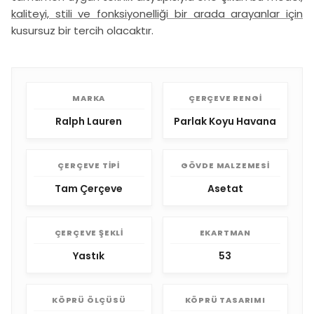
kaliteyi, stili ve fonksiyonelliği bir arada arayanlar için
kusursuz bir tercih olacaktır.
MARKA
ÇERÇEVE RENGI
Ralph Lauren
Parlak Koyu Havana
ÇERÇEVE TIPI
GÖVDE MALZEMESI
Tam Çerçeve
Asetat
ÇERÇEVE ŞEKLI
EKARTMAN
Yastık
53
KÖPRÜ ÖLÇÜSÜ
KÖPRÜ TASARIMI