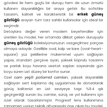
gövdesi ile hem güçlü bir duruşu hem de uzun ömürlü
kullanım dayanıklılığını bir araya getirir. Bu sofistike
tasarım, kaliteli ve karakteristik bir
erkek güneş
gözlüğü
arayan tüm tarz sahibi kullanıcılar için ideal bir
seçimdir.
Detaylara değer veren modern beyefendiler için
üretilen bu model, her ortamda dikkat çeken duruşuyla
güneş gözlüğü
koleksiyonunuzun vazgeçilmez parçası
olmaya adaydır. Özellikle oval, kalp ve kare (oval-heart-
square) yüz şekillerine mükemmel uyum sağlayan
yapısı, standart çerçeve ayarı, yüksek köprülü tasarımı
ve parlak koyu havana asetat sapları sayesinde gün
boyu süren üst düzey bir konfor sunar.
Özel
cam yeşili poliamid camları
, yüksek dayanıklılık
sağlayan sert kaplama dış uygulaması ile donatılarak
görüş kalitenizi en üst seviyeye taşır. %9.4 ışık
geçirgenliği sunan bu camlar, sürüş ve yol kullanımı için
özel olarak tasarlanmıştır. Progresif lens kullanımına
tamamen uygun teknik altyapısıyla öne çıkan bu model,