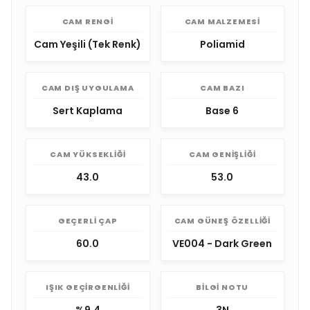
CAM RENGI
CAM MALZEMESI
Cam Yeşili (Tek Renk)
Poliamid
CAM DIŞ UYGULAMA
CAM BAZI
Sert Kaplama
Base 6
CAM YÜKSEKLIĞI
CAM GENIŞLIĞI
43.0
53.0
GEÇERLI ÇAP
CAM GÜNEŞ ÖZELLIĞI
60.0
VE004 - Dark Green
IŞIK GEÇIRGENLIĞI
BILGI NOTU