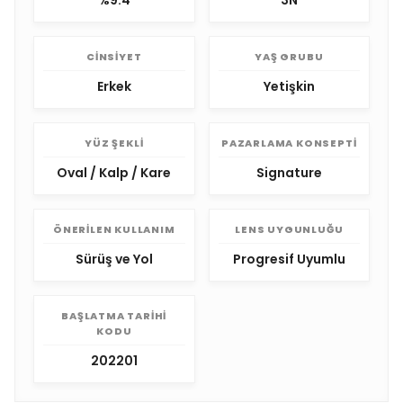
%9.4
3N
CINSIYET
YAŞ GRUBU
Erkek
Yetişkin
YÜZ ŞEKLI
PAZARLAMA KONSEPTI
Oval / Kalp / Kare
Signature
ÖNERILEN KULLANIM
LENS UYGUNLUĞU
Sürüş ve Yol
Progresif Uyumlu
BAŞLATMA TARIHI
KODU
202201