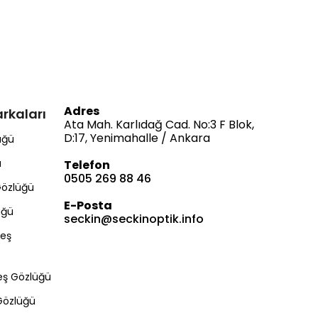
Adres
rkaları
Ata Mah. Karlıdağ Cad. No:3 F Blok,
D:17, Yenimahalle / Ankara
üğü
ü
Telefon
0505 269 88 46
Gözlüğü
E-Posta
üğü
seckin@seckinoptik.info
Bize Ulaşın
eş
eş Gözlüğü
Gözlüğü