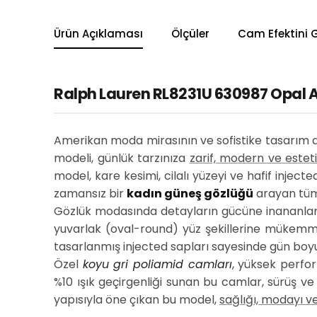
Ürün Açıklaması
Ölçüler
Cam Efektini 
Ralph Lauren RL8231U 630987 Opal Al
Amerikan moda mirasının ve sofistike tasarım an
modeli, günlük tarzınıza
zarif, modern ve estet
model, kare kesimi, cilalı yüzeyi ve hafif inject
zamansız bir
kadın güneş gözlüğü
arayan tüm 
Gözlük modasında detayların gücüne inananlar i
yuvarlak (oval-round) yüz şekillerine mükemm
tasarlanmış injected sapları sayesinde gün boyu
Özel
koyu gri poliamid camları
, yüksek perfor
%10 ışık geçirgenliği sunan bu camlar, sürüş v
yapısıyla öne çıkan bu model,
sağlığı, modayı ve