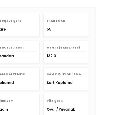
ERÇEVE ŞEKLI
EKARTMAN
are
55
ERÇEVE AYARI
MENTEŞE MESAFESI
tandart
132.0
AM MALZEMESI
CAM DIŞ UYGULAMA
oliamid
Sert Kaplama
INSIYET
YÜZ ŞEKLI
adın
Oval / Yuvarlak