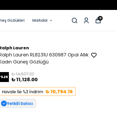
0
eş Gözlükleri
Markalar
Ralph Lauren
Ralph Lauren RL8231U 630987 Opal Allık
Kadın Güneş Gözlüğü
₺ 14,837.33
%
25
₺ 11,128.00
₺ 10,794.16
Havale İle %3 İndirim
Yetkili Satıcı