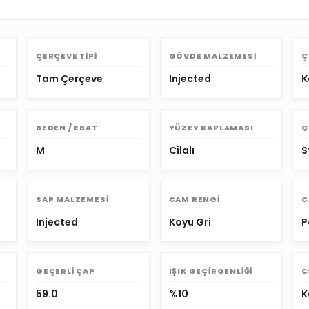
ÇERÇEVE TIPI
GÖVDE MALZEMESI
Ç
Tam Çerçeve
Injected
K
BEDEN / EBAT
YÜZEY KAPLAMASI
Ç
M
Cilalı
S
SAP MALZEMESI
CAM RENGI
C
Injected
Koyu Gri
P
GEÇERLI ÇAP
IŞIK GEÇIRGENLIĞI
C
59.0
%10
K