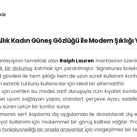
Gör
lık Kadın Güneş Gözlüğü ile Modern Şıklığı
layışının temsilcisi olan
Ralph Lauren
markasının özenl
ik bir dokunuş
katmak için yaratılmıştır. Signatures kolek
ed gövdesi ile hem şıklığı hem de uzun süreli kullanım konfor
estetik tutkunu kullanıcılar için ideal bir alternatiftir.
çin üretilen bu model, zarif duruşuyla tüm kıyafet kombin
el uyum sağlayan yapısı, standart çerçeve ayarı, saddle
 süren üstün bir konfor sunar.
manslı sert kaplama dış uygulaması ile donatılarak dış e
e yol kullanımı için mükemmel bir görüş kalitesi sağlar. 
 fonksiyonelliği bir arada arayanlar için
vazgeçilmez bir te