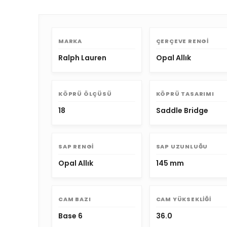
MARKA
ÇERÇEVE RENGI
Ralph Lauren
Opal Allık
KÖPRÜ ÖLÇÜSÜ
KÖPRÜ TASARIMI
18
Saddle Bridge
SAP RENGI
SAP UZUNLUĞU
Opal Allık
145 mm
CAM BAZI
CAM YÜKSEKLIĞI
Base 6
36.0