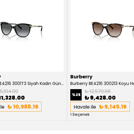
y
Burberry
Burberry BE4216 3001T3 Siyah Kadın Güneş Gözlüğü
5,104.00
₺ 12,570.66
%
25
11,328.00
₺ 9,428.00
₺ 10,988.16
₺ 9,145.16
le
Havale ile
1 Seçenek