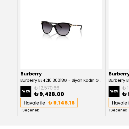
Burberry
Burberr
Burberry Willow BE4316 3854T5 Koyu Havana Kadın Güneş Gözlüğü
Burberry BE4216 30018G - Siyah Kadın Güneş Gözlüğü
₺ 12,570.66
₺ 1
%
25
%
25
₺ 9,428.00
₺ 
₺ 9,145.16
Havale ile
Havale i
1 Seçenek
1 Seçenek