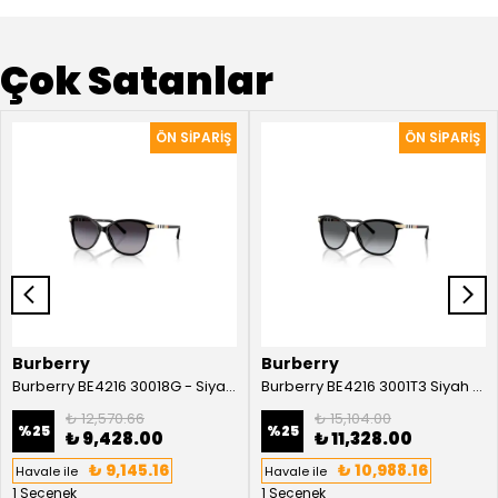
Çok Satanlar
Burberry
Burberry
Burberry BE4216 30018G - Siyah Kadın Güneş Gözlüğü
Burberry BE4216 3001T3 Siyah Kadın Güneş Gözlüğü
₺ 12,570.66
₺ 15,104.00
%
25
%
25
₺ 9,428.00
₺ 11,328.00
₺ 9,145.16
₺ 10,988.16
Havale ile
Havale ile
1 Seçenek
1 Seçenek