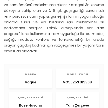
ve cam ömrünü maksimuma çıkarır. Kategori 3n koruma
düzeyine sahip olan ve %16 ışık geçirgenliği sunan tek
renk pürüzsüz cam yapısı, güneş ışınlarının yoğun olduğu
anlarda sürüş ve yol kullanımı için mükemmel bir
performans sergiler. Teknik altyapısında yer alan
progresif lens kullanımına tam uygunluğu ile bu model,
sağlığı, modayı, konforu ve fonksiyonelliği bir arada
arayan çağdaş kadınlar için
vazgeçilmez bir yaşam tarzı
aksesuarı olacaktır.
MARKA
MODEL KODU
Vogue
VO5625S 319969
ÇERÇEVE RENGI
ÇERÇEVE TIPI
Rose Havana
Tam Çerçeve