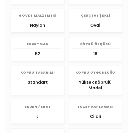
GÖVDE MALZEMESI
ÇERÇEVE ŞEKLI
Naylon
Oval
EKARTMAN
KÖPRÜ ÖLÇÜSÜ
52
18
KÖPRÜ TASARIMI
KÖPRÜ UYGUNLUĞU
Standart
Yüksek Köprülü
Model
BEDEN / EBAT
YÜZEY KAPLAMASI
L
Cilalı