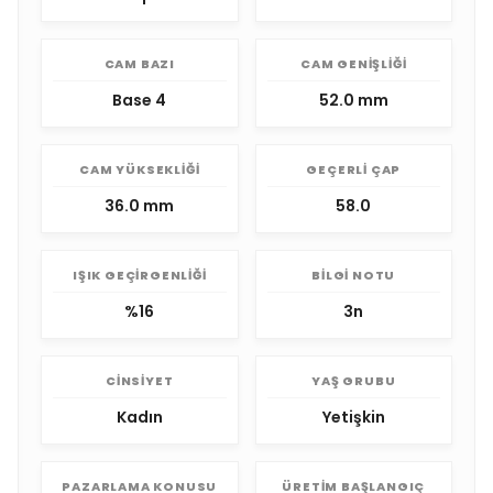
CAM BAZI
CAM GENIŞLIĞI
Base 4
52.0 mm
CAM YÜKSEKLIĞI
GEÇERLI ÇAP
36.0 mm
58.0
IŞIK GEÇIRGENLIĞI
BILGI NOTU
%16
3n
CINSIYET
YAŞ GRUBU
Kadın
Yetişkin
PAZARLAMA KONUSU
ÜRETIM BAŞLANGIÇ