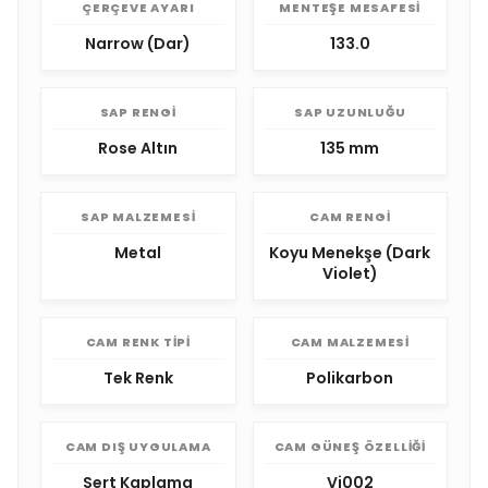
ÇERÇEVE AYARI
MENTEŞE MESAFESI
Narrow (Dar)
133.0
SAP RENGI
SAP UZUNLUĞU
Rose Altın
135 mm
SAP MALZEMESI
CAM RENGI
Metal
Koyu Menekşe (Dark
Violet)
CAM RENK TIPI
CAM MALZEMESI
Tek Renk
Polikarbon
CAM DIŞ UYGULAMA
CAM GÜNEŞ ÖZELLIĞI
Sert Kaplama
Vi002