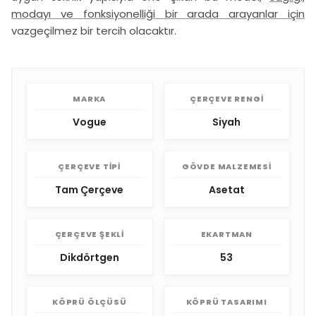
modayı ve fonksiyonelliği bir arada arayanlar için
vazgeçilmez bir tercih olacaktır.
MARKA
ÇERÇEVE RENGI
Vogue
Siyah
ÇERÇEVE TIPI
GÖVDE MALZEMESI
Tam Çerçeve
Asetat
ÇERÇEVE ŞEKLI
EKARTMAN
Dikdörtgen
53
KÖPRÜ ÖLÇÜSÜ
KÖPRÜ TASARIMI