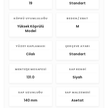
19
Standart
KÖPRÜ UYUMLULUĞU
BEDEN / EBAT
Yüksek Köprülü
M
Model
YÜZEY KAPLAMASI
ÇERÇEVE AYARI
Cilalı
Standart
MENTEŞE MESAFESI
SAP RENGI
131.0
Siyah
SAP UZUNLUĞU
SAP MALZEMESI
140 mm
Asetat