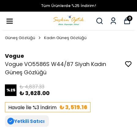
Tüm Ürünlerde %25 İndirim!
0
Güneş Gözlüğü
Kadın Güneş Gözlüğü
Vogue
Vogue VO5586S W44/87 Siyah Kadın
Güneş Gözlüğü
₺ 4,837.33
%
25
₺ 3,628.00
₺ 3,519.16
Havale İle %3 İndirim
Yetkili Satıcı