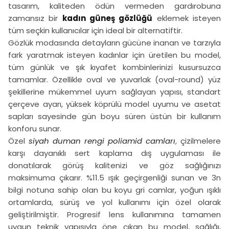
tasarım, kaliteden ödün vermeden gardırobuna
zamansız bir
kadın güneş gözlüğü
eklemek isteyen
tüm seçkin kullanıcılar için ideal bir alternatiftir.
Gözlük modasında detayların gücüne inanan ve tarzıyla
fark yaratmak isteyen kadınlar için üretilen bu model,
tüm günlük ve şık kıyafet kombinlerinizi kusursuzca
tamamlar. Özellikle oval ve yuvarlak (oval-round) yüz
şekillerine mükemmel uyum sağlayan yapısı, standart
çerçeve ayarı, yüksek köprülü model uyumu ve asetat
sapları sayesinde gün boyu süren üstün bir kullanım
konforu sunar.
Özel
siyah duman rengi poliamid camları
, çizilmelere
karşı dayanıklı sert kaplama dış uygulaması ile
donatılarak görüş kalitenizi ve göz sağlığınızı
maksimuma çıkarır. %11.5 ışık geçirgenliği sunan ve 3n
bilgi notuna sahip olan bu koyu gri camlar, yoğun ışıklı
ortamlarda, sürüş ve yol kullanımı için özel olarak
geliştirilmiştir. Progresif lens kullanımına tamamen
uygun teknik yapısıyla öne çıkan bu model,
sağlığı,