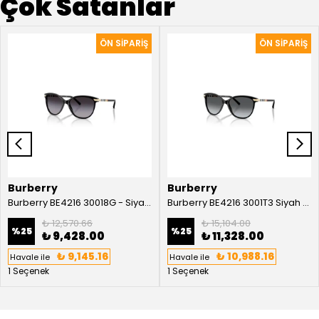
Çok Satanlar
Burberry
Burberry
Burberry BE4216 30018G - Siyah Kadın Güneş Gözlüğü
Burberry BE4216 3001T3 Siyah Kadın Güneş Gözlüğü
₺ 12,570.66
₺ 15,104.00
%
25
%
25
₺ 9,428.00
₺ 11,328.00
₺ 9,145.16
₺ 10,988.16
Havale ile
Havale ile
1 Seçenek
1 Seçenek