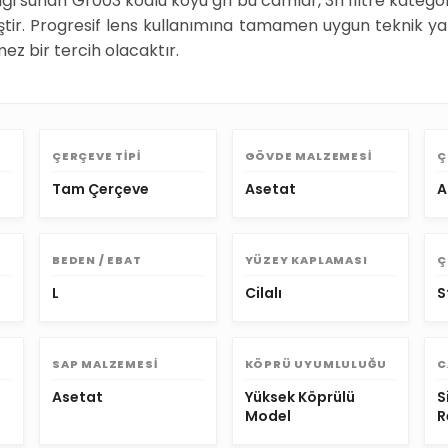
liği sunan Gr003 kodlu koyu gri bu camlar, 3n filtre katego
iştir. Progresif lens kullanımına tamamen uygun teknik ya
mez bir tercih olacaktır.
ÇERÇEVE TIPI
GÖVDE MALZEMESI
Ç
Tam Çerçeve
Asetat
A
BEDEN / EBAT
YÜZEY KAPLAMASI
Ç
L
Cilalı
S
SAP MALZEMESI
KÖPRÜ UYUMLULUĞU
C
Asetat
Yüksek Köprülü
S
Model
R