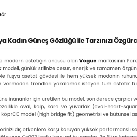
Gör
 Kadın Güneş Gözlüğü ile Tarzınızı Özgürc
 ve modern estetiğin öncüsü olan
Vogue
markasının Fore
a
modeli, günlük stilinize cesur, enerjik ve tamamen özgün 
omple fuşya asetat gövdesi ile hem yüksek modanın ruhunu 
dün vermeden trendleri yakalamak isteyen tüm estetik tu
e inananlar için üretilen bu model, son derece çarpıcı v
Özellikle oval, kalp, kare ve yuvarlak (oval-heart-sq
 köprülü model (high bridge fit) geometrisi ve bütünsel 
lerinizi dış etkenlere karşı koruyan yüksek performanslı 