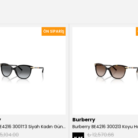
y
Burberry
Burberry BE4216 3001T3 Siyah Kadın Güneş Gözlüğü
5,104.00
₺ 12,570.66