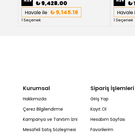
%
25
%
25
₺ 9,428.00
₺ 
₺ 9,145.16
Havale ile
Havale i
1 Seçenek
1 Seçenek
Kurumsal
Sipariş İşlemleri
Hakkımızda
Giriş Yap
Çerez Bilgilendirme
Kayıt Ol
Kampanya ve Tanıtım İzni
Hesabım Sayfası
Mesafeli Satış Sözleşmesi
Favorilerim