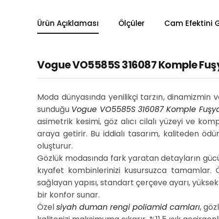
Ürün Açıklaması
Ölçüler
Cam Efektini 
Vogue VO5585S 316087 Komple Fuşya
Moda dünyasında yenilikçi tarzın, dinamizmin
sunduğu
Vogue VO5585S 316087 Komple Fuşy
asimetrik kesimi, göz alıcı cilalı yüzeyi ve k
araya getirir. Bu iddialı tasarım, kaliteden ö
oluşturur.
Gözlük modasında fark yaratan detayların gücün
kıyafet kombinlerinizi kusursuzca tamamlar. 
sağlayan yapısı, standart çerçeve ayarı, yüksek
bir konfor sunar.
Özel
siyah duman rengi poliamid camları
, göz