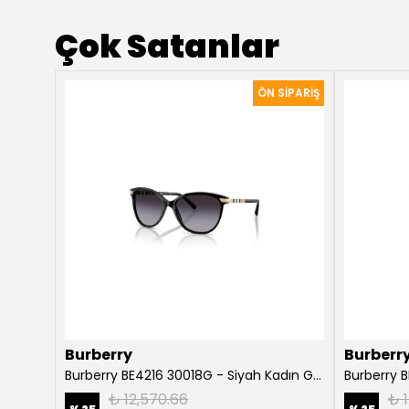
Çok Satanlar
Burberry
Burberr
Burberry Willow BE4316 3854T5 Koyu Havana Kadın Güneş Gözlüğü
Burberry BE4216 30018G - Siyah Kadın Güneş Gözlüğü
₺ 12,570.66
₺ 1