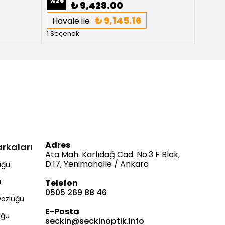
%
25
%
25
₺ 9,428.00
₺ 9,145.16
Havale ile
Haval
1 Seçenek
1 Seçe
Adres
rkaları
Ata Mah. Karlıdağ Cad. No:3 F Blok,
D:17, Yenimahalle / Ankara
üğü
ü
Telefon
0505 269 88 46
Gözlüğü
E-Posta
üğü
seckin@seckinoptik.info
Bize Ulaşın