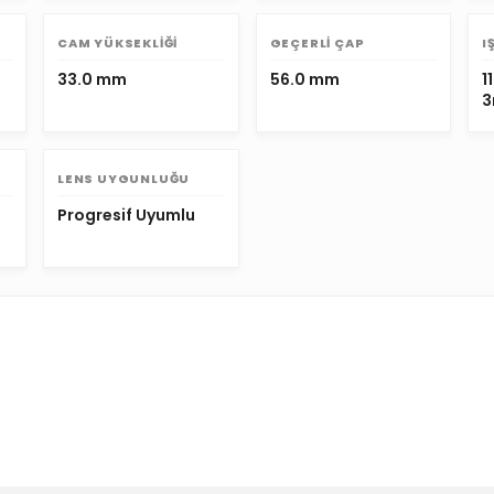
CAM YÜKSEKLIĞI
GEÇERLI ÇAP
I
33.0 mm
56.0 mm
1
3
LENS UYGUNLUĞU
Progresif Uyumlu