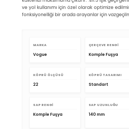
kalitenizi maksimuma çıkarır. %11.5 ışık geçirgen
ve yol kullanımı için özel olarak optimize edilm
fonksiyonelliği bir arada arayanlar için vazgeçil
MARKA
ÇERÇEVE RENGI
Vogue
Komple Fuşya
KÖPRÜ ÖLÇÜSÜ
KÖPRÜ TASARIMI
22
Standart
SAP RENGI
SAP UZUNLUĞU
Komple Fuşya
140 mm