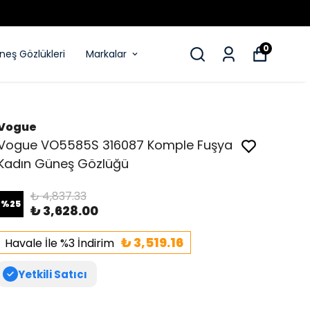
0
eş Gözlükleri
Markalar
Vogue
Vogue VO5585S 316087 Komple Fuşya
Kadın Güneş Gözlüğü
₺ 4,837.33
%
25
₺ 3,628.00
₺ 3,519.16
Havale İle %3 İndirim
Yetkili Satıcı