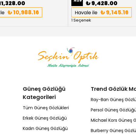
%
25
11,328.00
₺ 9,428.00
₺ 10,988.16
₺ 9,145.16
le
Havale ile
1 Seçenek
Güneş Gözlüğü
Trend Gözlük Ma
Kategorileri
Ray-Ban Güneş Gözl
Tüm Güneş Gözlükleri
Persol Güneş Gözlüğ
Erkek Güneş Gözlüğü
Michael Kors Güneş 
Kadın Güneş Gözlüğü
Burberry Güneş Gözl