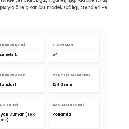
risinde yer alarak güçlü güneş ışığında bile sürüş
pısıyla öne çıkan bu model, sağlığı, trendleri ve
ERÇEVE ŞEKLI
EKARTMAN
simetrik
54
ERÇEVE AYARI
MENTEŞE MESAFESI
tandart
134.0 mm
AM RENGI
CAM MALZEMESI
iyah Duman (Tek
Poliamid
enk)