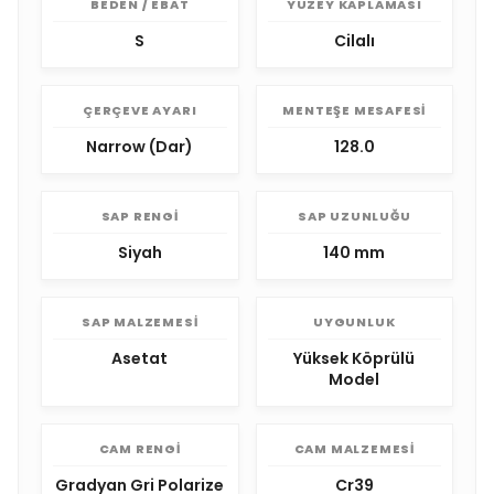
BEDEN / EBAT
YÜZEY KAPLAMASI
S
Cilalı
ÇERÇEVE AYARI
MENTEŞE MESAFESI
Narrow (Dar)
128.0
SAP RENGI
SAP UZUNLUĞU
Siyah
140 mm
SAP MALZEMESI
UYGUNLUK
Asetat
Yüksek Köprülü
Model
CAM RENGI
CAM MALZEMESI
Gradyan Gri Polarize
Cr39