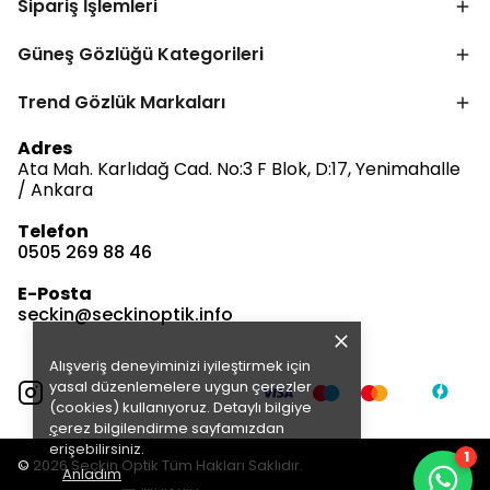
Sipariş İşlemleri
Güneş Gözlüğü Kategorileri
Trend Gözlük Markaları
Bize Ulaşın
Adres
Ata Mah. Karlıdağ Cad. No:3 F Blok, D:17, Yenimahalle
/ Ankara
Telefon
0505 269 88 46
Müşteri Hizmetleri
Satış & Destek
E-Posta
Çevrimdışı
seckin@seckinoptik.info
Alışveriş deneyiminizi iyileştirmek için
E-posta Gönder
yasal düzenlemelere uygun çerezler
(cookies) kullanıyoruz. Detaylı bilgiye
ç
erez bilgilendirme
sayfamızdan
erişebilirsiniz.
1
© 2026 Seçkin Optik Tüm Hakları Saklıdır.
Anladım