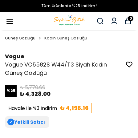
Tüm Ürünlerde %25 İndirim!
0
Güneş Gözlüğü
Kadın Güneş Gözlüğü
Vogue
Vogue VO5582S W44/T3 Siyah Kadın
Güneş Gözlüğü
₺ 5,770.66
%
25
₺ 4,328.00
₺ 4,198.16
Havale İle %3 İndirim
Yetkili Satıcı