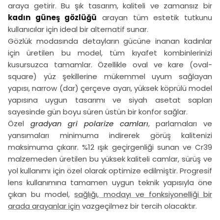
araya getirir. Bu şık tasarım, kaliteli ve zamansız bir
kadın güneş gözlüğü
arayan tüm estetik tutkunu
kullanıcılar için ideal bir alternatif sunar.
Gözlük modasında detayların gücüne inanan kadınlar
için üretilen bu model, tüm kıyafet kombinlerinizi
kusursuzca tamamlar. Özellikle oval ve kare (oval-
square) yüz şekillerine mükemmel uyum sağlayan
yapısı, narrow (dar) çerçeve ayarı, yüksek köprülü model
yapısına uygun tasarımı ve siyah asetat sapları
sayesinde gün boyu süren üstün bir konfor sağlar.
Özel
gradyan gri polarize camları
, parlamaları ve
yansımaları minimuma indirerek görüş kalitenizi
maksimuma çıkarır. %12 ışık geçirgenliği sunan ve Cr39
malzemeden üretilen bu yüksek kaliteli camlar, sürüş ve
yol kullanımı için özel olarak optimize edilmiştir. Progresif
lens kullanımına tamamen uygun teknik yapısıyla öne
çıkan bu model,
sağlığı, modayı ve fonksiyonelliği bir
arada arayanlar için
vazgeçilmez bir tercih olacaktır.