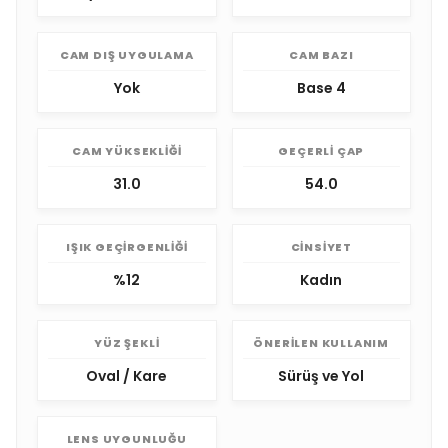
CAM DIŞ UYGULAMA
CAM BAZI
Yok
Base 4
CAM YÜKSEKLIĞI
GEÇERLI ÇAP
31.0
54.0
IŞIK GEÇIRGENLIĞI
CINSIYET
%12
Kadın
YÜZ ŞEKLI
ÖNERILEN KULLANIM
Oval / Kare
Sürüş ve Yol
LENS UYGUNLUĞU