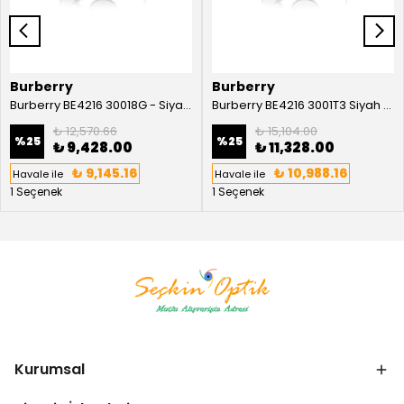
Burberry
Burberry
Burberry BE4216 30018G - Siyah Kadın Güneş Gözlüğü
Burberry BE4216 3001T3 Siyah Kadın Güneş Gözlüğü
₺ 12,570.66
₺ 15,104.00
%
25
%
25
₺ 9,428.00
₺ 11,328.00
₺ 9,145.16
₺ 10,988.16
Havale ile
Havale ile
1 Seçenek
1 Seçenek
Kurumsal