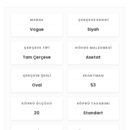
MARKA
ÇERÇEVE RENGI
Vogue
Siyah
ÇERÇEVE TIPI
GÖVDE MALZEMESI
Tam Çerçeve
Asetat
ÇERÇEVE ŞEKLI
EKARTMAN
Oval
53
KÖPRÜ ÖLÇÜSÜ
KÖPRÜ TASARIMI
20
Standart