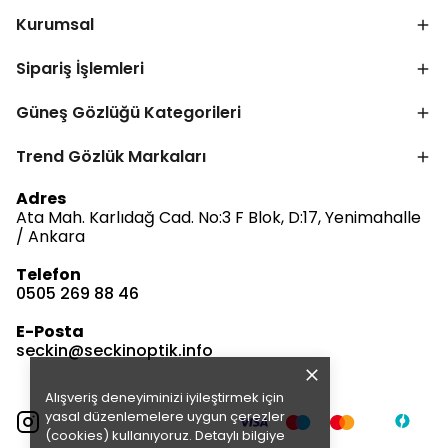
Kurumsal
Sipariş İşlemleri
Güneş Gözlüğü Kategorileri
Trend Gözlük Markaları
Adres
Ata Mah. Karlıdağ Cad. No:3 F Blok, D:17, Yenimahalle
/ Ankara
Bize Ulaşın
Telefon
0505 269 88 46
Müşteri Hizmetleri
E-Posta
Satış & Destek
seckin@seckinoptik.info
Alışveriş deneyiminizi iyileştirmek için
E-posta Gönder
yasal düzenlemelere uygun çerezler
(cookies) kullanıyoruz. Detaylı bilgiye