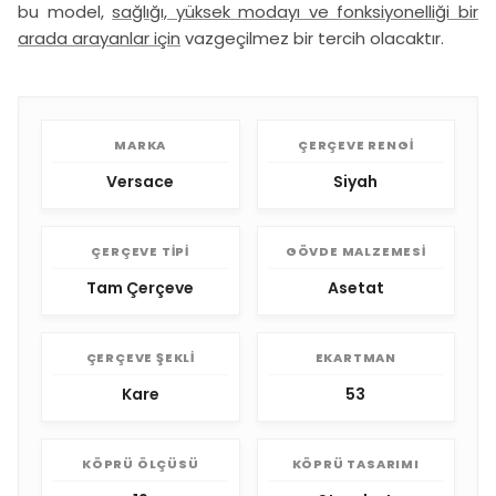
bu model,
sağlığı, yüksek modayı ve fonksiyonelliği bir
arada arayanlar için
vazgeçilmez bir tercih olacaktır.
MARKA
ÇERÇEVE RENGI
Versace
Siyah
ÇERÇEVE TIPI
GÖVDE MALZEMESI
Tam Çerçeve
Asetat
ÇERÇEVE ŞEKLI
EKARTMAN
Kare
53
KÖPRÜ ÖLÇÜSÜ
KÖPRÜ TASARIMI