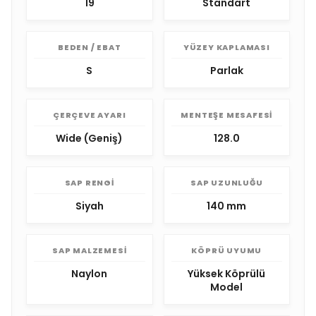
19
Standart
BEDEN / EBAT
YÜZEY KAPLAMASI
S
Parlak
ÇERÇEVE AYARI
MENTEŞE MESAFESI
Wide (Geniş)
128.0
SAP RENGI
SAP UZUNLUĞU
Siyah
140 mm
SAP MALZEMESI
KÖPRÜ UYUMU
Naylon
Yüksek Köprülü
Model