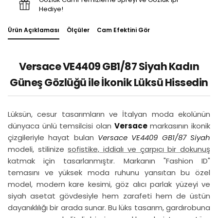
Hediye!
Ürün Açıklaması
Ölçüler
Cam Efektini Gör
Versace VE4409 GB1/87 Siyah Kadın
Güneş Gözlüğü ile İkonik Lüksü Hissedin
Lüksün, cesur tasarımların ve İtalyan moda ekolünün
dünyaca ünlü temsilcisi olan
Versace
markasının ikonik
çizgileriyle hayat bulan
Versace VE4409 GB1/87 Siyah
modeli, stilinize
sofistike, iddialı ve çarpıcı bir dokunuş
katmak için tasarlanmıştır. Markanın "Fashion ID"
temasını ve yüksek moda ruhunu yansıtan bu özel
model, modern kare kesimi, göz alıcı parlak yüzeyi ve
siyah asetat gövdesiyle hem zarafeti hem de üstün
dayanıklılığı bir arada sunar. Bu lüks tasarım, gardırobuna