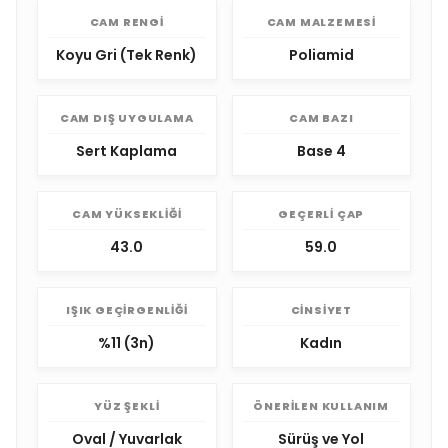
CAM RENGI
CAM MALZEMESI
Koyu Gri (Tek Renk)
Poliamid
CAM DIŞ UYGULAMA
CAM BAZI
Sert Kaplama
Base 4
CAM YÜKSEKLIĞI
GEÇERLI ÇAP
43.0
59.0
IŞIK GEÇIRGENLIĞI
CINSIYET
%11 (3n)
Kadın
YÜZ ŞEKLI
ÖNERILEN KULLANIM
Oval / Yuvarlak
Sürüş ve Yol