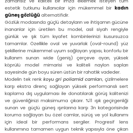
zamansız ve kaliteli bir imza eklemek isteyen tüm
estetik tutkunu kullanıcılar için mükemmel bir
kadın
güneş gözlüğü
alternatifidir.
Gözlük modasında güçlü detayların ve ihtişamın gücüne
inananlar için üretilen bu model, asil siyah rengiyle
günlük ve şık tüm kıyafet kombinlerinizi kusursuzca
tamamlar. Özellikle oval ve yuvarlak (oval-round) yüz
şekillerine mükemmel uyum sağlayan yapısı, konforlu bir
kullanım sunan wide (geniş) çerçeve ayarı, yüksek
köprülü model mimarisi ve kaliteli naylon sapları
sayesinde gün boyu süren üstün bir rahatlık vadeder.
Modelin tek renk
koyu gri poliamid camları
, çizilmelere
karşı ekstra direnç sağlayan yüksek performanslı sert
kaplama dış uygulaması ile donatılarak görüş kalitenizi
ve güvenliğinizi maksimuma çıkarır. %11 ışık geçirgenliği
sunan ve güçlü güneş ışınlarına karşı 3n kategorisinde
koruma sağlayan bu özel camlar, sürüş ve yol kullanımı
için ideal bir performans sergiler. Progresif lens
kullanımına tamamen uygun teknik yapısıyla öne çıkan