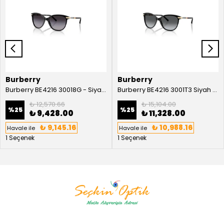
Burberry
Burberry
Burberry BE4216 30018G - Siyah Kadın Güneş Gözlüğü
Burberry BE4216 3001T3 Siyah Kadın Güneş Gözlüğü
₺ 12,570.66
₺ 15,104.00
%
25
%
25
₺ 9,428.00
₺ 11,328.00
₺ 9,145.16
₺ 10,988.16
Havale ile
Havale ile
1 Seçenek
1 Seçenek