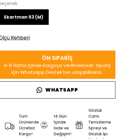
Seçenek
Ekartman 53 (M)
Ölçü Rehberi
WHATSAPP
Gözlük
Tüm
14 Gün
Camı
Ürünlerde
İçinde
Temizleme
Ücretsiz
İade ve
Spreyi ve
Kargo!
Değişim!
Gözlük İpi