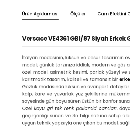
Ürün Açıklaması
Ölçüler
Cam Efektini 
Versace VE4361 GB1/87 Siyah Erkek Gü
İtalyan modasının, lüksün ve cesur tasarımın e
modeli, günlük tarzınıza
iddialı, modern ve göz a
özel model, asimetrik kesimi, parlak yüzeyi ve s
karizmatik tasarım, kaliteli ve zamansız bir
erk
Gözlük modasında lüksün ve avangart detayların 
kalp, kare ve yuvarlak yüz şekillerine mükemm
sayesinde gün boyu süren üstün bir konfor suna
Özel
koyu gri tek renk poliamid camları
, day
geçirgenliği sunan ve 3n bilgi notuna sahip ol
uygun teknik yapısıyla öne çıkan bu model,
sağl