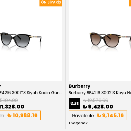
y
Burberry
Burberry BE4216 3001T3 Siyah Kadın Güneş Gözlüğü
5,104.00
₺ 12,570.66
%
25
11,328.00
₺ 9,428.00
₺ 10,988.16
₺ 9,145.16
le
Havale ile
1 Seçenek