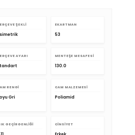
ERÇEVE ŞEKLI
EKARTMAN
simetrik
53
ERÇEVE AYARI
MENTEŞE MESAFESI
tandart
130.0
AM RENGI
CAM MALZEMESI
oyu Gri
Poliamid
ŞIK GEÇIRGENLIĞI
CINSIYET
11
Erkek