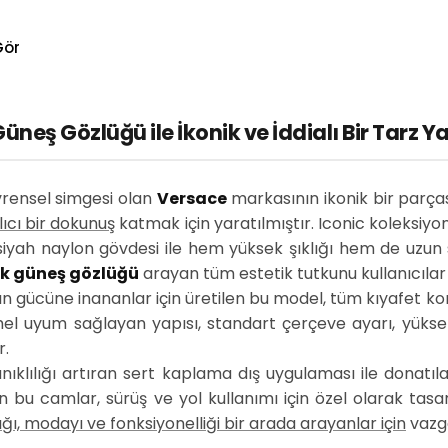
Gör
neş Gözlüğü ile İkonik ve İddialı Bir Tarz Y
vrensel simgesi olan
Versace
markasının ikonik bir parç
lıcı bir dokunuş
katmak için yaratılmıştır. Iconic koleksiyo
iyah naylon gövdesi ile hem yüksek şıklığı hem de uzun sü
ek güneş gözlüğü
arayan tüm estetik tutkunu kullanıcılar iç
gücüne inananlar için üretilen bu model, tüm kıyafet kom
el uyum sağlayan yapısı, standart çerçeve ayarı, yükse
r.
anıklılığı artıran sert kaplama dış uygulaması ile donatıl
an bu camlar, sürüş ve yol kullanımı için özel olarak tas
ığı, modayı ve fonksiyonelliği bir arada arayanlar için
vazge