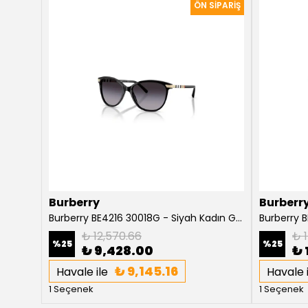
Burberry
Burberr
Burberry Willow BE4316 3854T5 Koyu Havana Kadın Güneş Gözlüğü
Burberry BE4216 30018G - Siyah Kadın Güneş Gözlüğü
₺ 12,570.66
₺ 1
%
25
%
25
₺ 9,428.00
₺ 
₺ 9,145.16
Havale ile
Havale i
1 Seçenek
1 Seçenek