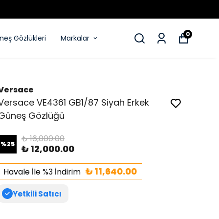
0
eş Gözlükleri
Markalar
Versace
Versace VE4361 GB1/87 Siyah Erkek
Güneş Gözlüğü
₺ 16,000.00
%
25
₺ 12,000.00
₺ 11,640.00
Havale İle %3 İndirim
Yetkili Satıcı