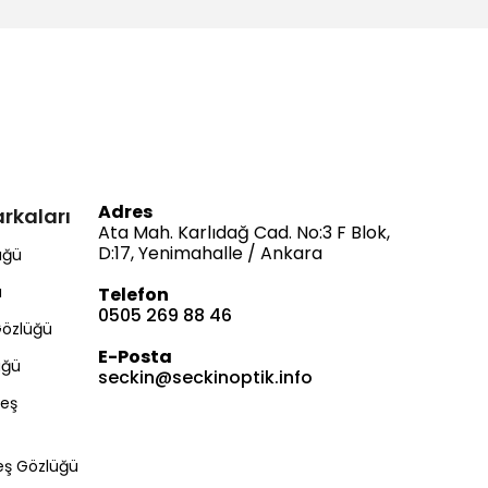
Adres
rkaları
Ata Mah. Karlıdağ Cad. No:3 F Blok,
D:17, Yenimahalle / Ankara
üğü
ü
Telefon
0505 269 88 46
Gözlüğü
E-Posta
üğü
seckin@seckinoptik.info
eş
Bize Ulaşın
eş Gözlüğü