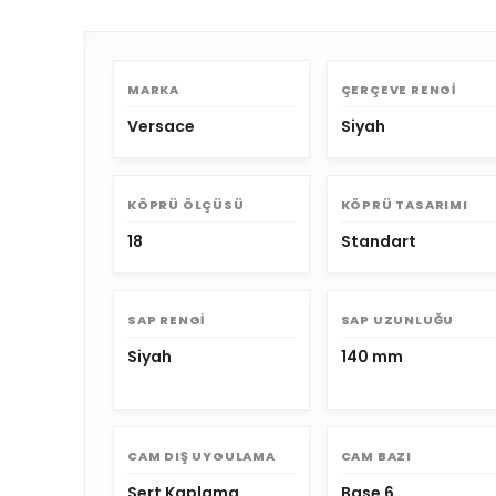
MARKA
ÇERÇEVE RENGI
Versace
Siyah
KÖPRÜ ÖLÇÜSÜ
KÖPRÜ TASARIMI
18
Standart
SAP RENGI
SAP UZUNLUĞU
Siyah
140 mm
CAM DIŞ UYGULAMA
CAM BAZI
Sert Kaplama
Base 6