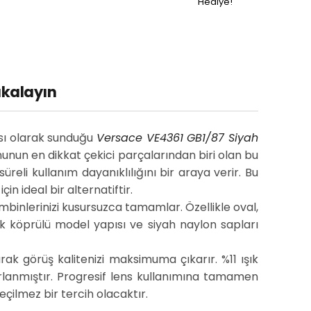
Hediye!
akalayın
ası olarak sunduğu
Versace VE4361 GB1/87 Siyah
nunun en dikkat çekici parçalarından biri olan bu
reli kullanım dayanıklılığını bir araya verir. Bu
in ideal bir alternatiftir.
binlerinizi kusursuzca tamamlar. Özellikle oval,
k köprülü model yapısı ve siyah naylon sapları
arak görüş kalitenizi maksimuma çıkarır. %11 ışık
arlanmıştır. Progresif lens kullanımına tamamen
çilmez bir tercih olacaktır.