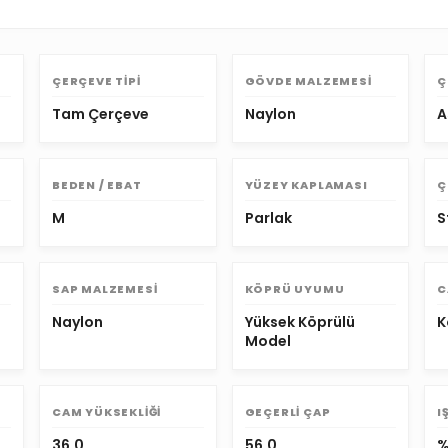
ÇERÇEVE TIPI
GÖVDE MALZEMESI
Ç
Tam Çerçeve
Naylon
A
BEDEN / EBAT
YÜZEY KAPLAMASI
Ç
M
Parlak
S
SAP MALZEMESI
KÖPRÜ UYUMU
C
Naylon
Yüksek Köprülü
K
Model
CAM YÜKSEKLIĞI
GEÇERLI ÇAP
I
36.0
56.0
%