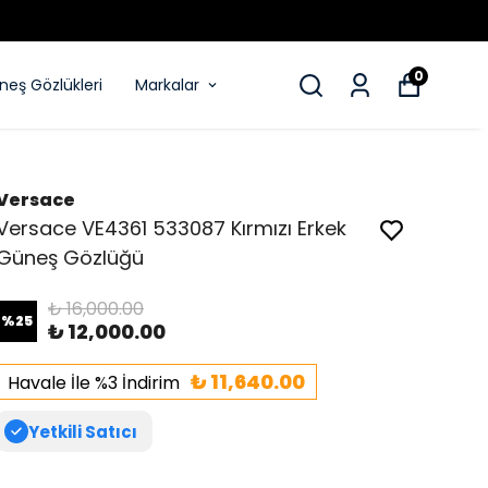
0
eş Gözlükleri
Markalar
Versace
Versace VE4361 533087 Kırmızı Erkek
Güneş Gözlüğü
₺ 16,000.00
%
25
₺ 12,000.00
₺ 11,640.00
Havale İle %3 İndirim
Yetkili Satıcı