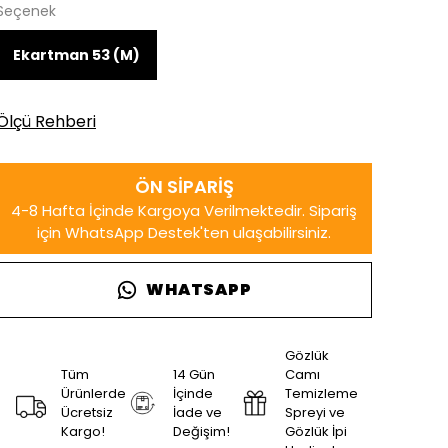
Seçenek
Ekartman 53 (M)
Ölçü Rehberi
WHATSAPP
Gözlük
Tüm
14 Gün
Camı
Ürünlerde
İçinde
Temizleme
Ücretsiz
İade ve
Spreyi ve
Kargo!
Değişim!
Gözlük İpi