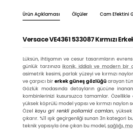
Ürün Açıklaması
Ölçüler
Cam Efektini 
Versace VE4361 533087 Kırmızı Erkek
Lüksün, ihtişamın ve cesur tasarımların evren
günlük tarzınıza
ikonik, iddialı ve modern bir
asimetrik kesimi, parlak yüzeyi ve kırmızı naylon 
ve çarpıcı bir
erkek güneş gözlüğü
arayan tüm 
Gözlük modasında detayların gücüne inananla
kombinlerinizi kusursuzca tamamlar. Özellikle
yüksek köprülü model yapısı ve kırmızı naylon s
Özel
koyu gri renkli poliamid camları
, yüksek
çıkarır. %11 ışık geçirgenliği sunan 3n kategori
teknik yapısıyla öne çıkan bu model,
sağlığı, mo