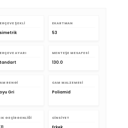
ERÇEVE ŞEKLI
EKARTMAN
simetrik
53
ERÇEVE AYARI
MENTEŞE MESAFESI
tandart
130.0
AM RENGI
CAM MALZEMESI
oyu Gri
Poliamid
ŞIK GEÇIRGENLIĞI
CINSIYET
11
Erkek