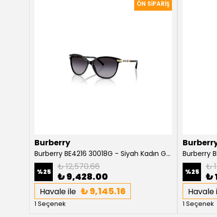
Burberry
Burberr
Burberry Willow BE4316 3854T5 Koyu Havana Kadın Güneş Gözlüğü
Burberry BE4216 30018G - Siyah Kadın Güneş Gözlüğü
₺ 12,570.66
₺ 1
%
25
%
25
₺ 9,428.00
₺ 
₺ 9,145.16
Havale ile
Havale i
1 Seçenek
1 Seçenek