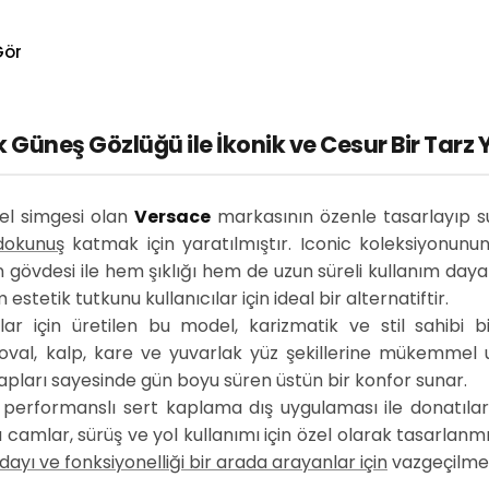
Gör
 Güneş Gözlüğü ile İkonik ve Cesur Bir Tarz
sel simgesi olan
Versace
markasının özenle tasarlayıp
 dokunuş
katmak için yaratılmıştır. Iconic koleksiyonunun
gövdesi ile hem şıklığı hem de uzun süreli kullanım dayanıkl
estetik tutkunu kullanıcılar için ideal bir alternatiftir.
r için üretilen bu model, karizmatik ve stil sahibi 
 oval, kalp, kare ve yuvarlak yüz şekillerine mükemmel
apları sayesinde gün boyu süren üstün bir konfor sunar.
 performanslı sert kaplama dış uygulaması ile donatılar
 bu camlar, sürüş ve yol kullanımı için özel olarak tasarla
dayı ve fonksiyonelliği bir arada arayanlar için
vazgeçilmez 