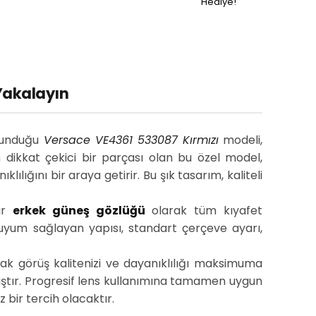
Hediye!
 Yakalayın
 sunduğu
Versace VE4361 533087 Kırmızı
modeli,
 dikkat çekici bir parçası olan bu özel model,
ılığını bir araya getirir. Bu şık tasarım, kaliteli
bir
erkek güneş gözlüğü
olarak tüm kıyafet
 uyum sağlayan yapısı, standart çerçeve ayarı,
ak görüş kalitenizi ve dayanıklılığı maksimuma
nmıştır. Progresif lens kullanımına tamamen uygun
bir tercih olacaktır.