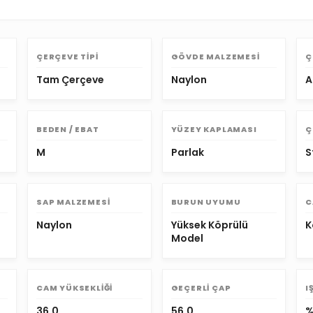
ÇERÇEVE TIPI
GÖVDE MALZEMESI
Ç
Tam Çerçeve
Naylon
A
BEDEN / EBAT
YÜZEY KAPLAMASI
Ç
M
Parlak
S
SAP MALZEMESI
BURUN UYUMU
C
Naylon
Yüksek Köprülü
K
Model
CAM YÜKSEKLIĞI
GEÇERLI ÇAP
I
36.0
56.0
%