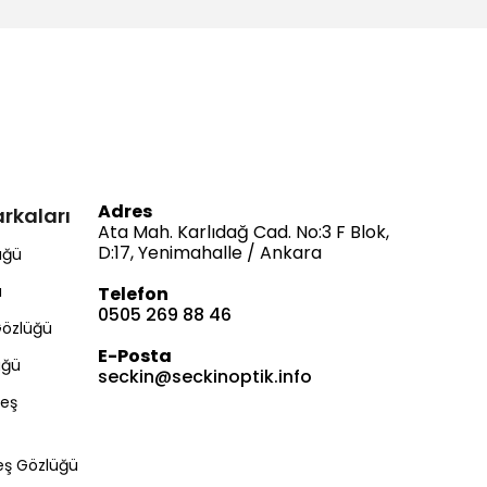
Adres
rkaları
Ata Mah. Karlıdağ Cad. No:3 F Blok,
D:17, Yenimahalle / Ankara
üğü
ü
Telefon
0505 269 88 46
Gözlüğü
E-Posta
üğü
seckin@seckinoptik.info
eş
Bize Ulaşın
eş Gözlüğü