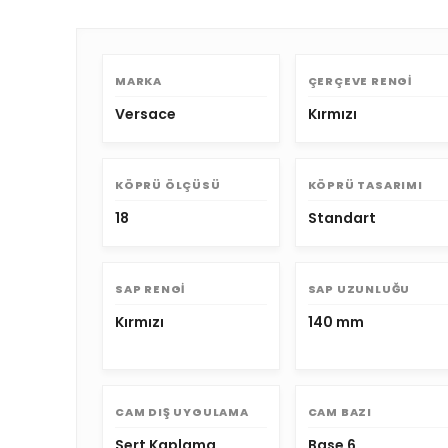
MARKA
ÇERÇEVE RENGI
Versace
Kırmızı
KÖPRÜ ÖLÇÜSÜ
KÖPRÜ TASARIMI
18
Standart
SAP RENGI
SAP UZUNLUĞU
Kırmızı
140 mm
CAM DIŞ UYGULAMA
CAM BAZI
Sert Kaplama
Base 6