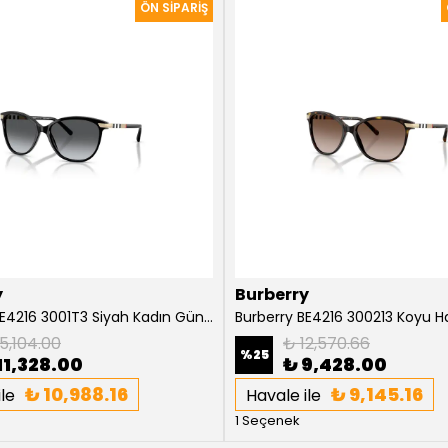
y
Burberry
Burberry BE4216 3001T3 Siyah Kadın Güneş Gözlüğü
5,104.00
₺ 12,570.66
%
25
11,328.00
₺ 9,428.00
₺ 10,988.16
₺ 9,145.16
le
Havale ile
1 Seçenek