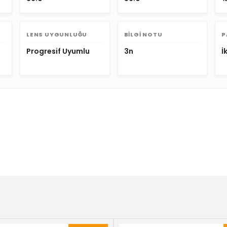
LENS UYGUNLUĞU
BILGI NOTU
P
Progresif Uyumlu
3n
İ