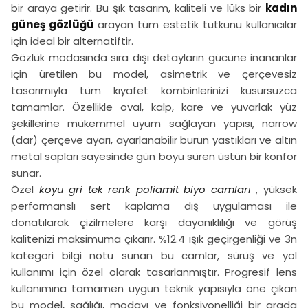
bir araya getirir. Bu şık tasarım, kaliteli ve lüks bir
kadın
güneş gözlüğü
arayan tüm estetik tutkunu kullanıcılar
için ideal bir alternatiftir.
Gözlük modasında sıra dışı detayların gücüne inananlar
için üretilen bu model, asimetrik ve çerçevesiz
tasarımıyla tüm kıyafet kombinlerinizi kusursuzca
tamamlar. Özellikle oval, kalp, kare ve yuvarlak yüz
şekillerine mükemmel uyum sağlayan yapısı, narrow
(dar) çerçeve ayarı, ayarlanabilir burun yastıkları ve altın
metal sapları sayesinde gün boyu süren üstün bir konfor
sunar.
Özel
koyu gri tek renk poliamit biyo camları
, yüksek
performanslı sert kaplama dış uygulaması ile
donatılarak çizilmelere karşı dayanıklılığı ve görüş
kalitenizi maksimuma çıkarır. %12.4 ışık geçirgenliği ve 3n
kategori bilgi notu sunan bu camlar, sürüş ve yol
kullanımı için özel olarak tasarlanmıştır. Progresif lens
kullanımına tamamen uygun teknik yapısıyla öne çıkan
bu model,
sağlığı, modayı ve fonksiyonelliği bir arada