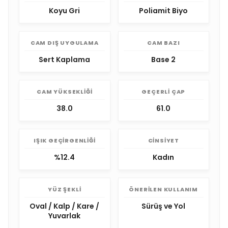
Koyu Gri
Poliamit Biyo
CAM DIŞ UYGULAMA
CAM BAZI
Sert Kaplama
Base 2
CAM YÜKSEKLIĞI
GEÇERLI ÇAP
38.0
61.0
IŞIK GEÇIRGENLIĞI
CINSIYET
%12.4
Kadın
YÜZ ŞEKLI
ÖNERILEN KULLANIM
Oval / Kalp / Kare /
Sürüş ve Yol
Yuvarlak