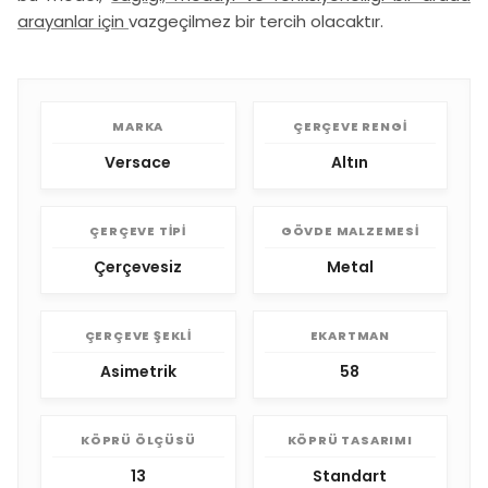
arayanlar için
vazgeçilmez bir tercih olacaktır.
MARKA
ÇERÇEVE RENGI
Versace
Altın
ÇERÇEVE TIPI
GÖVDE MALZEMESI
Çerçevesiz
Metal
ÇERÇEVE ŞEKLI
EKARTMAN
Asimetrik
58
KÖPRÜ ÖLÇÜSÜ
KÖPRÜ TASARIMI
13
Standart