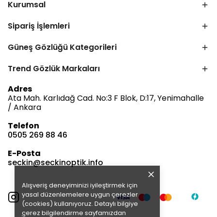
Kurumsal
Sipariş İşlemleri
Güneş Gözlüğü Kategorileri
Trend Gözlük Markaları
Bize Ulaşın
Adres
Ata Mah. Karlıdağ Cad. No:3 F Blok, D:17, Yenimahalle
/ Ankara
Telefon
0505 269 88 46
Müşteri Hizmetleri
Satış & Destek
E-Posta
Çevrimdışı
seckin@seckinoptik.info
Alışveriş deneyiminizi iyileştirmek için
E-posta Gönder
yasal düzenlemelere uygun çerezler
(cookies) kullanıyoruz. Detaylı bilgiye
ç
erez bilgilendirme
sayfamızdan