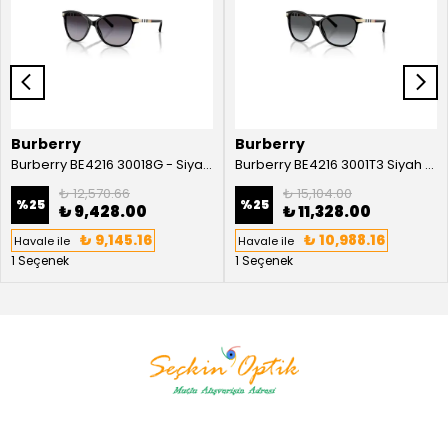
Burberry
Burberry
Burberry BE4216 30018G - Siyah Kadın Güneş Gözlüğü
Burberry BE4216 3001T3 Siyah Kadın Güneş Gözlüğü
₺ 12,570.66
₺ 15,104.00
%
25
%
25
₺ 9,428.00
₺ 11,328.00
₺ 9,145.16
₺ 10,988.16
Havale ile
Havale ile
1 Seçenek
1 Seçenek