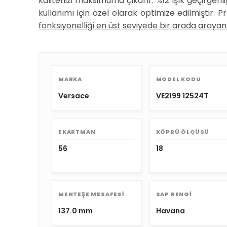
kalitenizi maksimuma çıkarır. %12 ışık geçirgenl
kullanımı için özel olarak optimize edilmiştir
fonksiyonelliği en üst seviyede bir arada arayanl
MARKA
MODEL KODU
Versace
VE2199 12524T
EKARTMAN
KÖPRÜ ÖLÇÜSÜ
56
18
MENTEŞE MESAFESI
SAP RENGI
137.0 mm
Havana