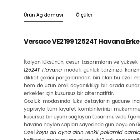
Ürün Açıklaması
Ölçüler
Versace VE2199 12524T Havana Erkek 
İtalyan lüksünün, cesur tasarımların ve yüksek
12524T Havana
modeli, günlük tarzınıza
karizm
dikkat çekici parçalarından biri olan bu özel m
hem de uzun öreli dayanıklılığı bir arada sunar.
erkekler için kusursuz bir alternatiftir.
Gözlük modasında lüks detayların gücüne inan
yapısıyla tüm kıyafet kombinlerinizi mükemmel 
kusursuz bir uyum sağlayan tasarımı, wide (geniş
havana naylon sapları sayesinde gün boyu en üs
Özel
koyu gri ayna altın renkli poliamid camla