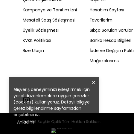
Kampanya ve Tanıtım İzni
Hesabım Sayfası
Mesafeli Satış Sözleşmesi
Favorilerim
Üyelik Sözleşmesi
Sıkça Sorulan Sorular
KVKK Politikası
Banka Hesap Bilgileri
Bize Ulaşın
İade ve Değişim Politi
Mağazalarımız
Alışveriş deneyiminizi iyileştirmek için
yasal düzenlemelere uygun çerezler
(cookies) kullanıyoruz. Detaylı bilgiye
ç
erez bilgilendirme
sayfamızdan
erişebilirsiniz.
© 2026 Seçkin Optik Tüm Hakları Saklıdır.
Anladım