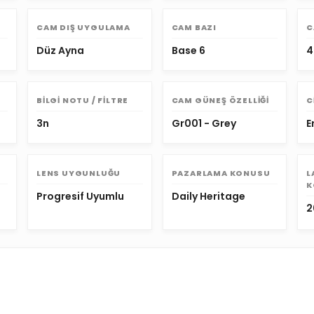
CAM DIŞ UYGULAMA
CAM BAZI
C
Düz Ayna
Base 6
4
BILGI NOTU / FILTRE
CAM GÜNEŞ ÖZELLIĞI
C
3n
Gr001 - Grey
E
LENS UYGUNLUĞU
PAZARLAMA KONUSU
L
K
Progresif Uyumlu
Daily Heritage
2