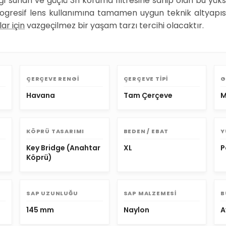
iği sunan ve güçlü 3n koruma filtresine sahip olan bu yüks
. Progresif lens kullanımına tamamen uygun teknik altyap
ar için
vazgeçilmez bir yaşam tarzı tercihi olacaktır.
ÇERÇEVE RENGI
ÇERÇEVE TIPI
G
Havana
Tam Çerçeve
M
KÖPRÜ TASARIMI
BEDEN / EBAT
Y
Key Bridge (Anahtar
XL
P
Köprü)
SAP UZUNLUĞU
SAP MALZEMESI
B
145 mm
Naylon
A