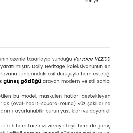
Hediye!
nın özenle tasarlayıp sunduğu
Versace VE2199
yaratılmıştır. Daily Heritage koleksiyonunun en
 Havana tonlarındaki asil duruşuyla hem estetiği
k güneş gözlüğü
arayan modern ve stil sahibi
etilen bu model, maskülen hatları destekleyen
arlak (oval-heart-square-round) yüz şekillerine
rımı, ayarlanabilir burun yastıkları ve dayanıklı
ılarak hem tarzınızı zirveye taşır hem de görüş