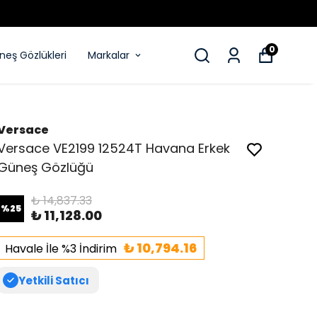
0
eş Gözlükleri
Markalar
Versace
Versace VE2199 12524T Havana Erkek
Güneş Gözlüğü
₺ 14,837.33
%
25
₺ 11,128.00
₺ 10,794.16
Havale İle %3 İndirim
Yetkili Satıcı