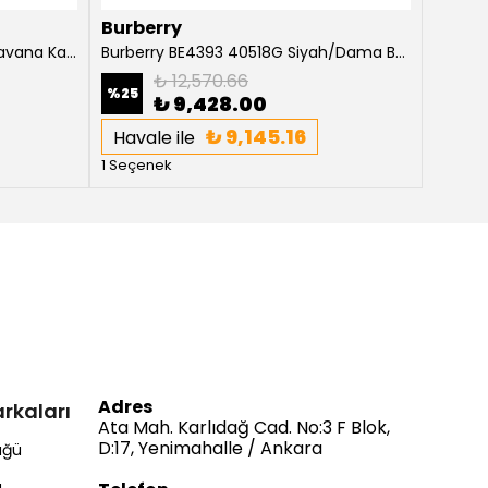
Burberry
Burbe
Burberry BE4216 300213 Koyu Havana Kadın Güneş Gözlüğü
Burberry BE4393 40518G Siyah/Dama Beyaz Siyah Kadın Güneş Gözlüğü
₺ 12,570.66
%
25
%
25
₺ 9,428.00
₺ 9,145.16
Havale ile
Haval
1 Seçenek
1 Seçe
Adres
rkaları
Ata Mah. Karlıdağ Cad. No:3 F Blok,
D:17, Yenimahalle / Ankara
üğü
ü