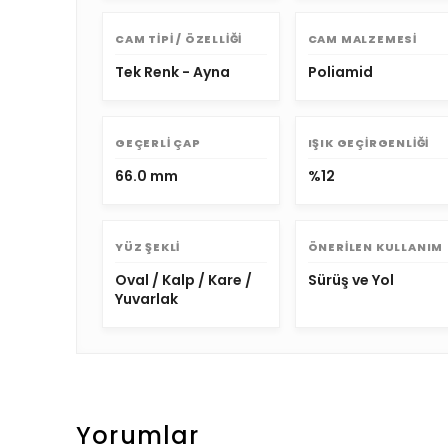
CAM TIPI / ÖZELLIĞI
CAM MALZEMESI
Tek Renk - Ayna
Poliamid
GEÇERLI ÇAP
IŞIK GEÇIRGENLIĞI
66.0 mm
%12
YÜZ ŞEKLI
ÖNERILEN KULLANIM
Oval / Kalp / Kare /
Sürüş ve Yol
Yuvarlak
Yorumlar