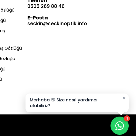
Telefon
0505 269 88 46
Gözlüğü
E-Posta
üğü
seckin@seckinoptik.info
eş
Bize Ulaşın
eş Gözlüğü
Gözlüğü
üğü
Müşteri Hizmetleri
Satış & Destek
ü
E-posta Gönder
×
Merhaba 👋 Size nasıl yardımcı
olabiliriz?
1