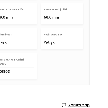
AM YÜKSEKLIĞI
CAM GENIŞLIĞI
9.0 mm
56.0 mm
INSIYET
YAŞ GRUBU
rkek
Yetişkin
ANSMAN TARIHI
ODU
01803
Yorum Yap