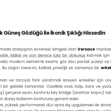
Güneş Gözlüğü ile İkonik Şıklığı Hissedin
 moda anlayışının evrensel simgesi olan
Versace
markası
atik, iddialı ve son derece lüks bir dokunuş
katmak için 
odel, modern asimetrik kesimi, göz alıcı parlak yüzeyi ve
 Bu özgün tasarım, kaliteli, prestijli ve zamansız bir
erke
an ve tarzıyla fark yaratmak isteyen erkekler için ür
bir şekilde tamamlar. Özellikle oval, kalp, kare ve yuv
) çerçeve ayarı, konforlu key bridge (anahtar köprü) tasa
t düzey kullanım konforunu garanti eder.
rı
, yüksek performanslı düz ayna dış uygulaması ile donat