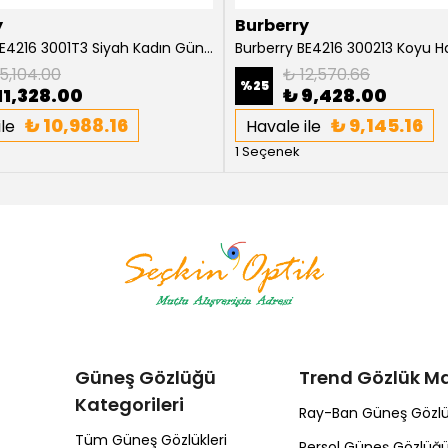
y
Burberry
Burberry BE4216 3001T3 Siyah Kadın Güneş Gözlüğü
5,104.00
₺ 12,570.66
%
25
11,328.00
₺ 9,428.00
₺ 10,988.16
₺ 9,145.16
le
Havale ile
1 Seçenek
Güneş Gözlüğü
Trend Gözlük Ma
Kategorileri
Ray-Ban Güneş Gözl
Tüm Güneş Gözlükleri
Persol Güneş Gözlüğ