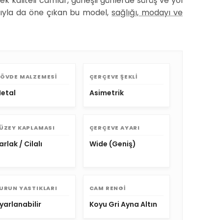
ek kaliteli camlar, güneşli günlerde sürüş ve yol
ısıyla da öne çıkan bu model,
sağlığı, modayı ve
ÖVDE MALZEMESI
ÇERÇEVE ŞEKLI
etal
Asimetrik
ÜZEY KAPLAMASI
ÇERÇEVE AYARI
arlak / Cilalı
Wide (Geniş)
URUN YASTIKLARI
CAM RENGI
yarlanabilir
Koyu Gri Ayna Altın