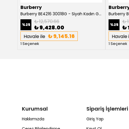
Burberry
Burberr
Burberry Willow BE4316 3854T5 Koyu Havana Kadın Güneş Gözlüğü
Burberry BE4216 30018G - Siyah Kadın Güneş Gözlüğü
₺ 12,570.66
₺ 1
%
25
%
25
₺ 9,428.00
₺ 
₺ 9,145.16
Havale ile
Havale i
1 Seçenek
1 Seçenek
Kurumsal
Sipariş İşlemleri
Hakkımızda
Giriş Yap
Çerez Bilgilendirme
Kayıt Ol