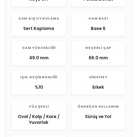
CAM DIŞ UYGULAMA
CAM BAZI
Sert Kaplama
Base 6
CAM YÜKSEKLIĞI
GEÇERLI ÇAP
49.0 mm
66.0 mm
IŞIK GEÇIRGENLIĞI
CINSIYET
%10
Erkek
YÜZ ŞEKLI
ÖNERILEN KULLANIM
Oval / Kalp / Kare /
Sürüş ve Yol
Yuvarlak