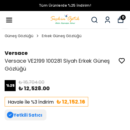
Tüm Ürünlerde %25 İndirim!
0
Güneş Gözlüğü
Erkek Güneş Gözlüğü
Versace
Versace VE2199 100281 Siyah Erkek Güneş
Gözlüğü
₺ 16,704.00
%
25
₺ 12,528.00
₺ 12,152.16
Havale İle %3 İndirim
Yetkili Satıcı