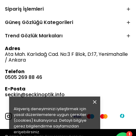
Sipariş İşlemleri
Güneş Gözlüğü Kategorileri
Trend Gözlük Markaları
Bize Ulaşın
Adres
Ata Mah. Karlıdağ Cad. No:3 F Blok, D:17, Yenimahalle
/ Ankara
Telefon
0505 269 88 46
Müşteri Hizmetleri
Satış & Destek
E-Posta
Çevrimdışı
seckin@seckinoptik.info
Alışveriş deneyiminizi iyileştirmek için
E-posta Gönder
yasal düzenlemelere uygun çerezler
(cookies) kullanıyoruz. Detaylı bilgiye
ç
erez bilgilendirme
sayfamızdan
erişebilirsiniz.
1