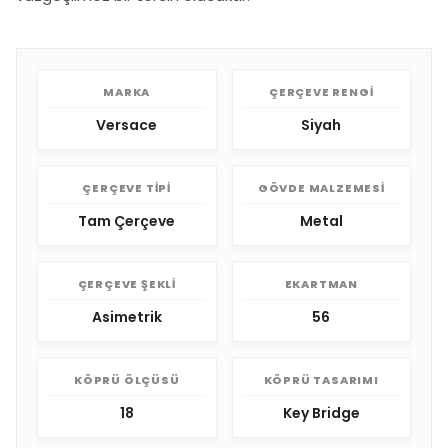
MARKA
ÇERÇEVE RENGI
Versace
Siyah
ÇERÇEVE TIPI
GÖVDE MALZEMESI
Tam Çerçeve
Metal
ÇERÇEVE ŞEKLI
EKARTMAN
Asimetrik
56
KÖPRÜ ÖLÇÜSÜ
KÖPRÜ TASARIMI
18
Key Bridge