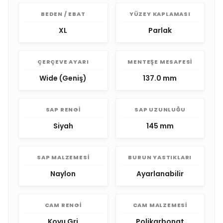
BEDEN / EBAT
YÜZEY KAPLAMASI
XL
Parlak
ÇERÇEVE AYARI
MENTEŞE MESAFESI
Wide (Geniş)
137.0 mm
SAP RENGI
SAP UZUNLUĞU
Siyah
145 mm
SAP MALZEMESI
BURUN YASTIKLARI
Naylon
Ayarlanabilir
CAM RENGI
CAM MALZEMESI
Koyu Gri
Polikarbonat