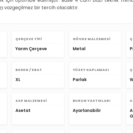
k için optimize edilmiştir. Base 4 cam bazı teknik mim
in
vazgeçilmez bir tercih olacaktır.
ÇERÇEVE TIPI
GÖVDE MALZEMESI
Ç
Yarım Çerçeve
Metal
P
BEDEN / EBAT
YÜZEY KAPLAMASI
Ç
XL
Parlak
W
SAP MALZEMESI
BURUN YASTIKLARI
C
Asetat
Ayarlanabilir
A
G