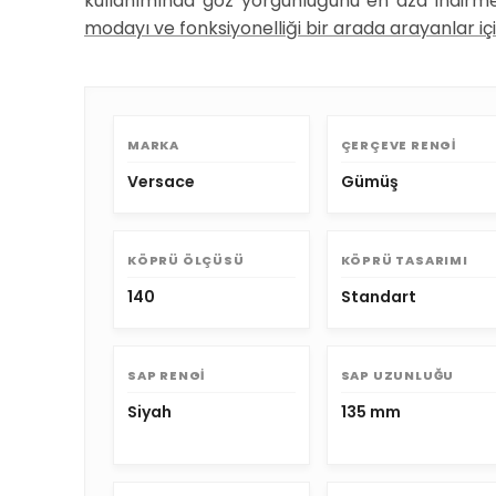
kullanımında göz yorgunluğunu en aza indirme
modayı ve fonksiyonelliği bir arada arayanlar iç
MARKA
ÇERÇEVE RENGI
Versace
Gümüş
KÖPRÜ ÖLÇÜSÜ
KÖPRÜ TASARIMI
140
Standart
SAP RENGI
SAP UZUNLUĞU
Siyah
135 mm