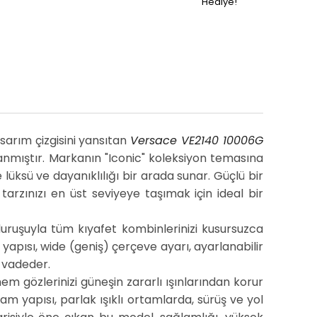
Hediye!
asarım çizgisini yansıtan
Versace VE2140 10006G
anmıştır. Markanın "Iconic" koleksiyon temasına
üksü ve dayanıklılığı bir arada sunar. Güçlü bir
, tarzınızı en üst seviyeye taşımak için ideal bir
uruşuyla tüm kıyafet kombinlerinizi kusursuzca
apısı, wide (geniş) çerçeve ayarı, ayarlanabilir
k vadeder.
em gözlerinizi güneşin zararlı ışınlarından korur
am yapısı, parlak ışıklı ortamlarda, sürüş ve yol