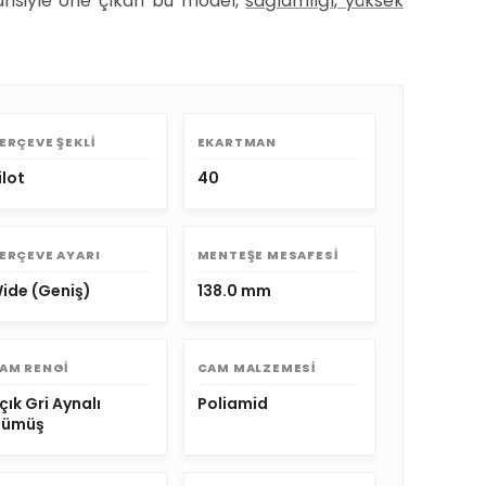
arisiyle öne çıkan bu model,
sağlamlığı, yüksek
ERÇEVE ŞEKLI
EKARTMAN
ilot
40
ERÇEVE AYARI
MENTEŞE MESAFESI
ide (Geniş)
138.0 mm
AM RENGI
CAM MALZEMESI
çık Gri Aynalı
Poliamid
ümüş