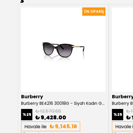
Burberry
Burberr
Burberry Willow BE4316 3854T5 Koyu Havana Kadın Güneş Gözlüğü
Burberry BE4216 30018G - Siyah Kadın Güneş Gözlüğü
₺ 12,570.66
₺ 1
%
25
%
25
₺ 9,428.00
₺ 
₺ 9,145.16
Havale ile
Havale i