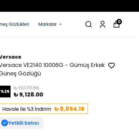
0
eş Gözlükleri
Markalar
Versace
Versace VE2140 10006G - Gümüş Erkek
Güneş Gözlüğü
₺ 12,170.66
%
25
₺ 9,128.00
₺ 8,854.16
Havale İle %3 İndirim
Yetkili Satıcı