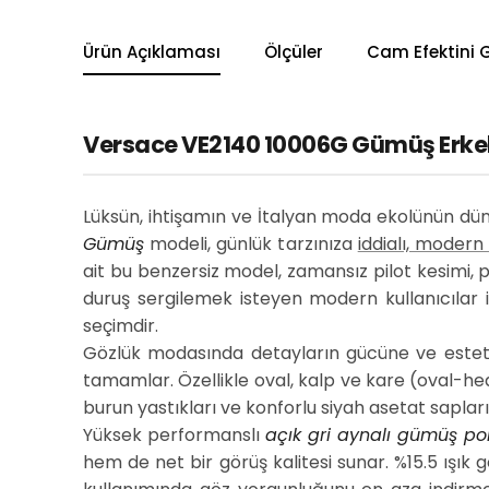
Ürün Açıklaması
Ölçüler
Cam Efektini 
Versace VE2140 10006G Gümüş Erkek 
Lüksün, ihtişamın ve İtalyan moda ekolünün dün
Gümüş
modeli, günlük tarzınıza
iddialı, modern
ait bu benzersiz model, zamansız pilot kesimi, 
duruş sergilemek isteyen modern kullanıcılar 
seçimdir.
Gözlük modasında detayların gücüne ve estetik
tamamlar. Özellikle oval, kalp ve kare (oval-he
burun yastıkları ve konforlu siyah asetat sapla
Yüksek performanslı
açık gri aynalı gümüş po
hem de net bir görüş kalitesi sunar. %15.5 ışık 