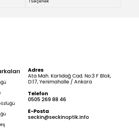
1 Seçenek
1 Seçe
Adres
rkaları
Ata Mah. Karlıdağ Cad. No:3 F Blok,
D:17, Yenimahalle / Ankara
üğü
ü
Telefon
0505 269 88 46
Gözlüğü
E-Posta
üğü
seckin@seckinoptik.info
Bize Ulaşın
eş