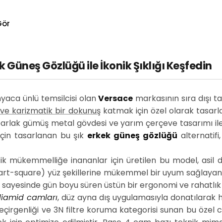
Gör
Güneş Gözlüğü ile İkonik Şıklığı Keşfedin
yaca ünlü temsilcisi olan
Versace
markasının sıra dışı t
 ve karizmatik bir dokunuş
katmak için özel olarak tasarl
parlak gümüş metal gövdesi ve yarım çerçeve tasarımı ile l
için tasarlanan bu şık
erkek güneş gözlüğü
alternatifi
 mükemmelliğe inananlar için üretilen bu model, asil d
art-square) yüz şekillerine mükemmel bir uyum sağlayan y
rı sayesinde gün boyu süren üstün bir ergonomi ve rahatlı
liamid camları
, düz ayna dış uygulamasıyla donatılarak h
geçirgenliği ve 3N filtre koruma kategorisi sunan bu özel c