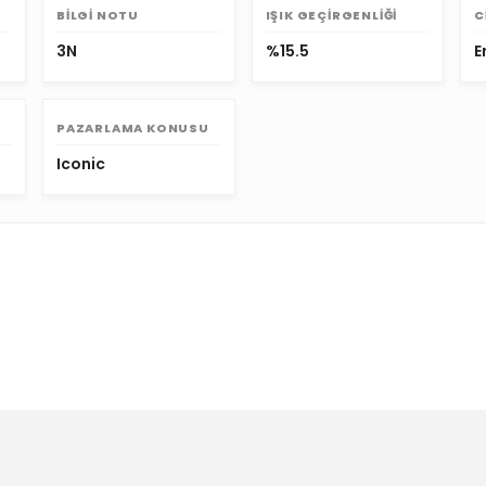
BILGI NOTU
IŞIK GEÇIRGENLIĞI
C
3N
%15.5
E
PAZARLAMA KONUSU
Iconic