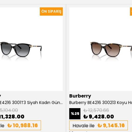
y
Burberry
Burberry BE4216 3001T3 Siyah Kadın Güneş Gözlüğü
5,104.00
₺ 12,570.66
%
25
11,328.00
₺ 9,428.00
₺ 10,988.16
₺ 9,145.16
le
Havale ile