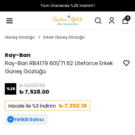
Tüm Ürünlerde %25 İndirim!
0
Güneş Gözlüğü
Erkek Güneş Gözlüğü
Ray-Ban
Ray-Ban RB4179 601/71 62 Liteforce Erkek
Güneş Gözlüğü
₺ 10,037.33
%
25
₺ 7,528.00
₺ 7,302.16
Havale İle %3 İndirim
Yetkili Satıcı