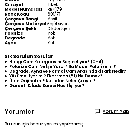
Cinsiyet
Erkek
Model Numarası
RB4179
Renk Kodu
601/71
Çerçeve Rengi
Yeşil
Çerçeve Materyali
Enjeksiyon
Çerçeve Şekli
Dikdörtgen
Polarize
Yok
Degrade
Yok
Ayna
Yok
Sık Sorulan Sorular
Hangi Cam Kategorisini Seçmeliyim? (0–4)
Polarize Cam Ne İşe Yarar? Bu Model Polarize mi?
Degrade, Ayna ve Normal Cam Arasındaki Fark Nedir?
Yüzüme Uyar mı? Ekartman (51) Ne Demek?
Ürün Orijinal mi? Kutudan Neler Çıkıyor?
Garanti & İade Süreci Nasıl İşliyor?
Yorumlar
Yorum Yap
Bu ürün için henüz yorum yapılmamış.