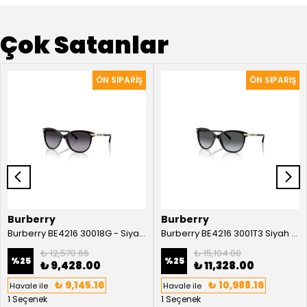
Çok Satanlar
Burberry
Burberry
Burberry BE4216 30018G - Siyah Kadın Güneş Gözlüğü
Burberry BE4216 3001T3 Siyah Kadın Güneş Gözlüğü
₺ 12,570.66
₺ 15,104.00
%
25
%
25
₺ 9,428.00
₺ 11,328.00
₺ 9,145.16
₺ 10,988.16
Havale ile
Havale ile
1 Seçenek
1 Seçenek