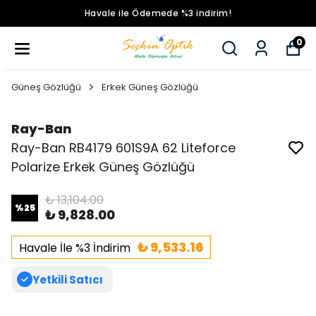
demede %3 indirim!
Tüm Ürünle
0
Güneş Gözlüğü
Erkek Güneş Gözlüğü
Ray-Ban
Ray-Ban RB4179 601S9A 62 Liteforce
Polarize Erkek Güneş Gözlüğü
₺ 13,104.00
%
25
₺ 9,828.00
₺ 9,533.16
Havale İle %3 İndirim
Yetkili Satıcı