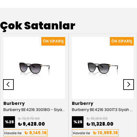
Çok Satanlar
Burberry
Burberry
Burberry BE4216 30018G - Siyah Kadın Güneş Gözlüğü
Burberry BE4216 3001T3 Siyah Kadın Güneş Gözlüğü
₺ 12,570.66
₺ 15,104.00
%
25
%
25
₺ 9,428.00
₺ 11,328.00
₺ 9,145.16
₺ 10,988.16
Havale ile
Havale ile