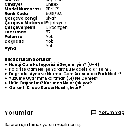
Cinsiyet
Unisex
Model Numarası
RB4179
Renk Kodu
601S/9A
Çerçeve Rengi
Siyah
Çerçeve Materyali
Enjeksiyon
Çerçeve Şekli
Dikdörtgen
Ekartman
57
Polarize
Yok
Degrade
Yok
Yok
Ayna
Sık Sorulan Sorular
Hangi Cam Kategorisini Seçmeliyim? (0–4)
Polarize Cam Ne İşe Yarar? Bu Model Polarize mi?
Degrade, Ayna ve Normal Cam Arasındaki Fark Nedir?
Yüzüme Uyar mı? Ekartman (51) Ne Demek?
Ürün Orijinal mi? Kutudan Neler Çıkıyor?
Garanti & İade Süreci Nasıl İşliyor?
Yorumlar
Yorum Yap
Bu ürün için henüz yorum yapılmamış.