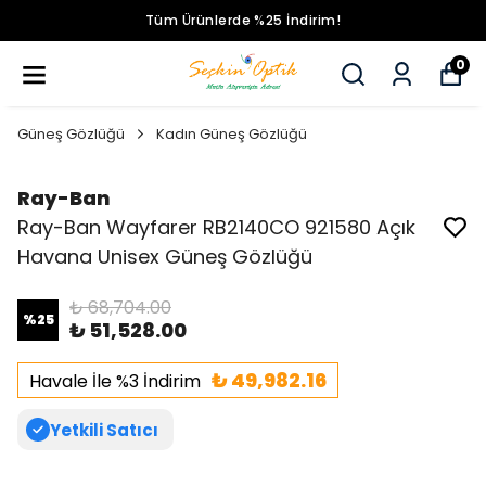
Tüm Ürünlerde %25 İndirim!
0
Güneş Gözlüğü
Kadın Güneş Gözlüğü
Ray-Ban
Ray-Ban Wayfarer RB2140CO 921580 Açık
Havana Unisex Güneş Gözlüğü
₺ 68,704.00
%
25
₺ 51,528.00
₺ 49,982.16
Havale İle %3 İndirim
Yetkili Satıcı