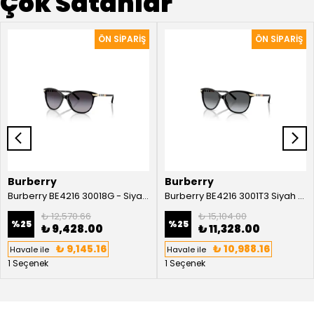
Çok Satanlar
Burberry
Burberry
Burberry BE4216 30018G - Siyah Kadın Güneş Gözlüğü
Burberry BE4216 3001T3 Siyah Kadın Güneş Gözlüğü
₺ 12,570.66
₺ 15,104.00
%
25
%
25
₺ 9,428.00
₺ 11,328.00
₺ 9,145.16
₺ 10,988.16
Havale ile
Havale ile
1 Seçenek
1 Seçenek