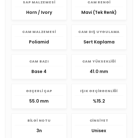
SAP MALZEMESI
CAM RENGI
Horn / Ivory
Mavi (Tek Renk)
CAM MALZEMESI
CAM DIŞ UYGULAMA
Poliamid
Sert Kaplama
CAM BAZI
CAM YÜKSEKLIĞI
Base 4
41.0 mm
GEÇERLI ÇAP
IŞIK GEÇIRGENLIĞI
55.0 mm
%15.2
BILGI NOTU
CINSIYET
3n
Unisex