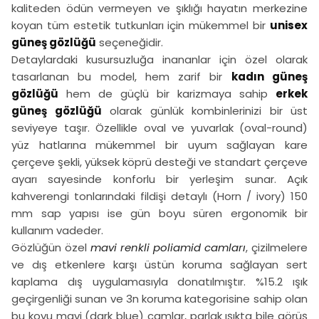
kaliteden ödün vermeyen ve şıklığı hayatın merkezine
koyan tüm estetik tutkunları için mükemmel bir
unisex
güneş gözlüğü
seçeneğidir.
Detaylardaki kusursuzluğa inananlar için özel olarak
tasarlanan bu model, hem zarif bir
kadın güneş
gözlüğü
hem de güçlü bir karizmaya sahip
erkek
güneş gözlüğü
olarak günlük kombinlerinizi bir üst
seviyeye taşır. Özellikle oval ve yuvarlak (oval-round)
yüz hatlarına mükemmel bir uyum sağlayan kare
çerçeve şekli, yüksek köprü desteği ve standart çerçeve
ayarı sayesinde konforlu bir yerleşim sunar. Açık
kahverengi tonlarındaki fildişi detaylı (Horn / ivory) 150
mm sap yapısı ise gün boyu süren ergonomik bir
kullanım vadeder.
Gözlüğün özel
mavi renkli poliamid camları
, çizilmelere
ve dış etkenlere karşı üstün koruma sağlayan sert
kaplama dış uygulamasıyla donatılmıştır. %15.2 ışık
geçirgenliği sunan ve 3n koruma kategorisine sahip olan
bu koyu mavi (dark blue) camlar, parlak ışıkta bile görüş