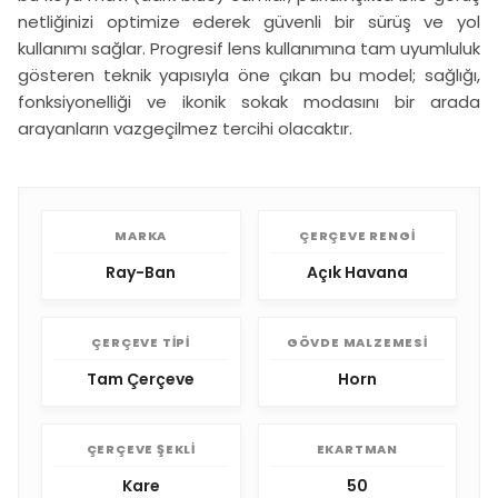
netliğinizi optimize ederek güvenli bir sürüş ve yol
kullanımı sağlar. Progresif lens kullanımına tam uyumluluk
gösteren teknik yapısıyla öne çıkan bu model; sağlığı,
fonksiyonelliği ve ikonik sokak modasını bir arada
arayanların vazgeçilmez tercihi olacaktır.
MARKA
ÇERÇEVE RENGI
Ray-Ban
Açık Havana
ÇERÇEVE TIPI
GÖVDE MALZEMESI
Tam Çerçeve
Horn
ÇERÇEVE ŞEKLI
EKARTMAN
Kare
50