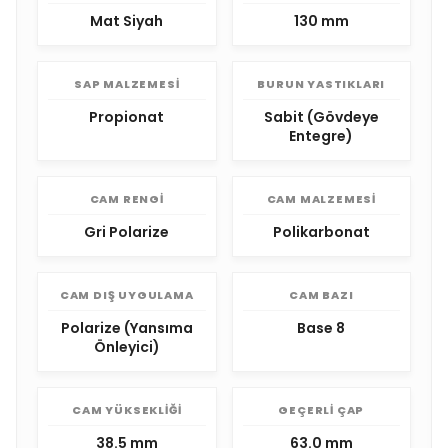
Mat Siyah
130 mm
SAP MALZEMESI
BURUN YASTIKLARI
Propionat
Sabit (Gövdeye
Entegre)
CAM RENGI
CAM MALZEMESI
Gri Polarize
Polikarbonat
CAM DIŞ UYGULAMA
CAM BAZI
Polarize (Yansıma
Base 8
Önleyici)
CAM YÜKSEKLIĞI
GEÇERLI ÇAP
38.5 mm
63.0 mm