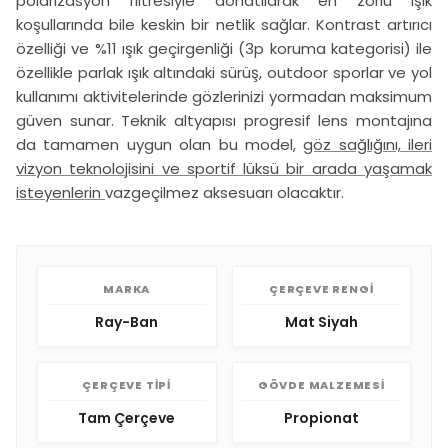
polarizasyon filtresiyle donatılarak en zorlu ışık
koşullarında bile keskin bir netlik sağlar. Kontrast artırıcı
özelliği ve %11 ışık geçirgenliği (3p koruma kategorisi) ile
özellikle parlak ışık altındaki sürüş, outdoor sporlar ve yol
kullanımı aktivitelerinde gözlerinizi yormadan maksimum
güven sunar. Teknik altyapısı progresif lens montajına
da tamamen uygun olan bu model,
göz sağlığını, ileri
vizyon teknolojisini ve sportif lüksü bir arada yaşamak
isteyenlerin
vazgeçilmez aksesuarı olacaktır.
MARKA
ÇERÇEVE RENGI
Ray-Ban
Mat Siyah
ÇERÇEVE TIPI
GÖVDE MALZEMESI
Tam Çerçeve
Propionat