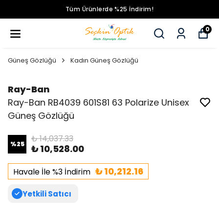
Tüm Ürünlerde %25 İndirim!
0
Güneş Gözlüğü
Kadın Güneş Gözlüğü
Ray-Ban
Ray-Ban RB4039 601S81 63 Polarize Unisex
Güneş Gözlüğü
₺ 14,037.33
%
25
₺ 10,528.00
₺ 10,212.16
Havale İle %3 İndirim
Yetkili Satıcı