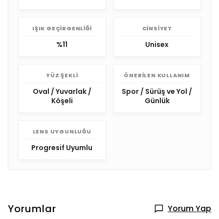
IŞIK GEÇIRGENLIĞI
CINSIYET
%11
Unisex
YÜZ ŞEKLI
ÖNERILEN KULLANIM
Oval / Yuvarlak /
Spor / Sürüş ve Yol /
Köşeli
Günlük
LENS UYGUNLUĞU
Progresif Uyumlu
Yorumlar
Yorum Yap