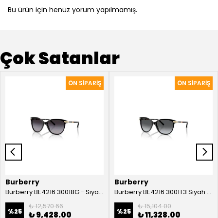
Bu ürün için henüz yorum yapılmamış.
Çok Satanlar
Burberry
Burberry
Burberry BE4216 30018G - Siyah Kadın Güneş Gözlüğü
Burberry BE4216 3001T3 Siyah Kadın Güneş Gözlüğü
₺ 12,570.66
₺ 15,104.00
%
25
%
25
₺ 9,428.00
₺ 11,328.00