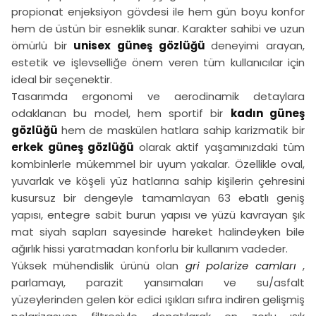
propionat enjeksiyon gövdesi ile hem gün boyu konfor
hem de üstün bir esneklik sunar. Karakter sahibi ve uzun
ömürlü bir
unisex güneş gözlüğü
deneyimi arayan,
estetik ve işlevselliğe önem veren tüm kullanıcılar için
ideal bir seçenektir.
Tasarımda ergonomi ve aerodinamik detaylara
odaklanan bu model, hem sportif bir
kadın güneş
gözlüğü
hem de maskülen hatlara sahip karizmatik bir
erkek güneş gözlüğü
olarak aktif yaşamınızdaki tüm
kombinlerle mükemmel bir uyum yakalar. Özellikle oval,
yuvarlak ve köşeli yüz hatlarına sahip kişilerin çehresini
kusursuz bir dengeyle tamamlayan 63 ebatlı geniş
yapısı, entegre sabit burun yapısı ve yüzü kavrayan şık
mat siyah sapları sayesinde hareket halindeyken bile
ağırlık hissi yaratmadan konforlu bir kullanım vadeder.
Yüksek mühendislik ürünü olan
gri polarize camları
,
parlamayı, parazit yansımaları ve su/asfalt
yüzeylerinden gelen kör edici ışıkları sıfıra indiren gelişmiş