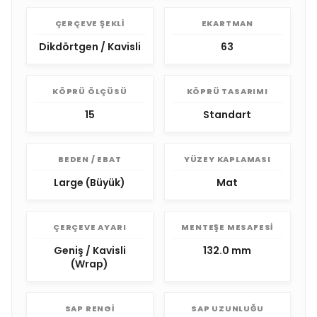
ÇERÇEVE ŞEKLI
EKARTMAN
Dikdörtgen / Kavisli
63
KÖPRÜ ÖLÇÜSÜ
KÖPRÜ TASARIMI
15
Standart
BEDEN / EBAT
YÜZEY KAPLAMASI
Large (Büyük)
Mat
ÇERÇEVE AYARI
MENTEŞE MESAFESI
Geniş / Kavisli
132.0 mm
(Wrap)
SAP RENGI
SAP UZUNLUĞU