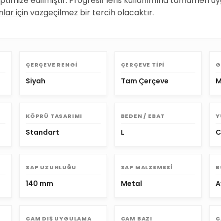
 optimize edilmiştir. Progresif lens kullanımına tamamen u
lar için
vazgeçilmez bir tercih olacaktır.
U
ÇERÇEVE RENGI
ÇERÇEVE TIPI
G
Siyah
Tam Çerçeve
M
KÖPRÜ TASARIMI
BEDEN / EBAT
Y
Standart
L
C
SAP UZUNLUĞU
SAP MALZEMESI
B
140 mm
Metal
A
CAM DIŞ UYGULAMA
CAM BAZI
C