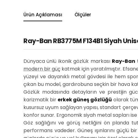
Ürün Açıklaması
Ölçüler
Ray-Ban RB3775M F134B1 Siyah Unisex
Dünyaca ünlü ikonik gözlük markası
Ray-Ban
modern bir güç
katmak için yaratılmıştır. Efsan
yüzeyi ve dayanıklı metal gövdesi ile hem sport
çıkan bu model, gardırobuna seçkin bir hava kat
Gözlük modasında detayların ve prestijin güc
karizmatik bir
erkek güneş gözlüğü
olarak tüm
kusursuz uyum sağlayan yapısı, standart çerçev
konfor sunar. Ergonomik siyah metal sapları ise
Göz sağlığını ve görüş netliğini ön planda tu
performans vadeder. Güneş ışınlarını güçlü bir