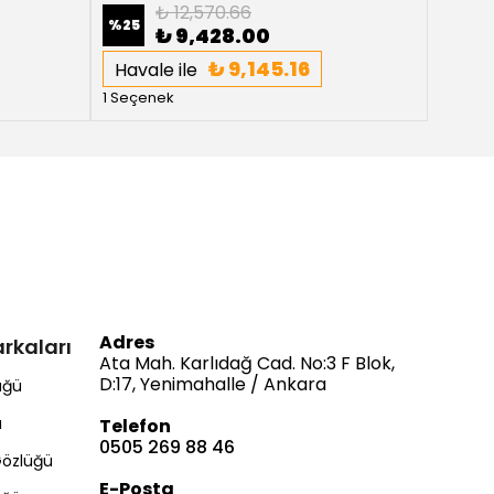
₺ 12,570.66
%
25
%
25
₺ 9,428.00
₺ 9,145.16
Havale ile
Haval
1 Seçenek
1 Seçe
Adres
rkaları
Ata Mah. Karlıdağ Cad. No:3 F Blok,
D:17, Yenimahalle / Ankara
üğü
ü
Telefon
0505 269 88 46
Gözlüğü
E-Posta