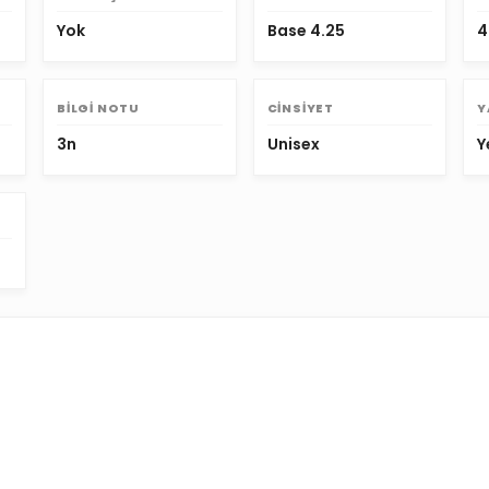
Yok
Base 4.25
4
BILGI NOTU
CINSIYET
Y
3n
Unisex
Y