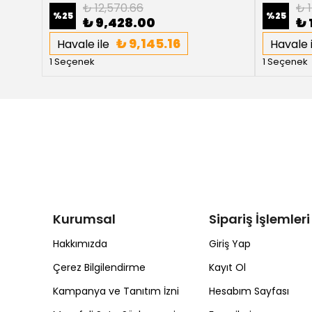
₺ 12,570.66
₺ 1
%
25
%
25
₺ 9,428.00
₺ 
₺ 9,145.16
Havale ile
Havale i
1 Seçenek
1 Seçenek
Kurumsal
Sipariş İşlemleri
Hakkımızda
Giriş Yap
Çerez Bilgilendirme
Kayıt Ol
Kampanya ve Tanıtım İzni
Hesabım Sayfası