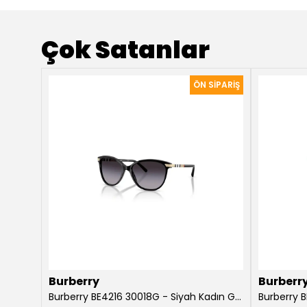
Çok Satanlar
Burberry
Burberr
Burberry Willow BE4316 3854T5 Koyu Havana Kadın Güneş Gözlüğü
Burberry BE4216 30018G - Siyah Kadın Güneş Gözlüğü