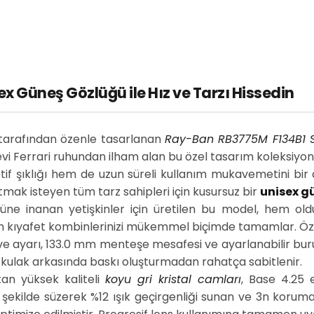
 Güneş Gözlüğü ile Hız ve Tarzı Hissedin
tarafından özenle tasarlanan
Ray-Ban RB3775M F134B1 
evi Ferrari ruhundan ilham alan bu özel tasarım koleksiyon 
if şıklığı hem de uzun süreli kullanım mukavemetini bir a
mak isteyen tüm tarz sahipleri için kusursuz bir
unisex g
üne inanan yetişkinler için üretilen bu model, hem old
 kıyafet kombinlerinizi mükemmel biçimde tamamlar. Özell
e ayarı, 133.0 mm menteşe mesafesi ve ayarlanabilir buru
 kulak arkasında baskı oluşturmadan rahatça sabitlenir.
tan yüksek kaliteli
koyu gri kristal camları
, Base 4.25 e
 şekilde süzerek %12 ışık geçirgenliği sunan ve 3n korum