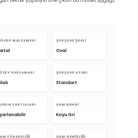
ygun teknik yapısıyla öne çıkan bu model,
sağlığı,
ÖVDE MALZEMESI
ÇERÇEVE ŞEKLI
etal
Oval
ÜZEY KAPLAMASI
ÇERÇEVE AYARI
ilalı
Standart
URUN YASTIKLARI
CAM RENGI
yarlanabilir
Koyu Gri
AM YÜKSEKLIĞI
CAM GENIŞLIĞI