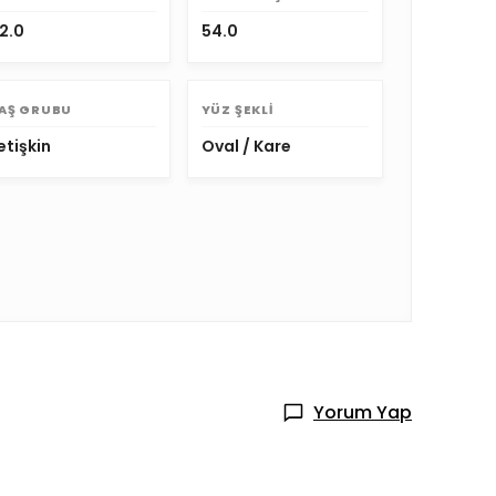
2.0
54.0
AŞ GRUBU
YÜZ ŞEKLI
etişkin
Oval / Kare
Yorum Yap