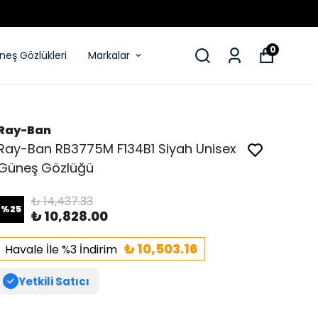
0
eş Gözlükleri
Markalar
Ray-Ban
Ray-Ban RB3775M F134B1 Siyah Unisex
Güneş Gözlüğü
₺ 14,437.33
%
25
₺ 10,828.00
₺ 10,503.16
Havale İle %3 İndirim
Yetkili Satıcı