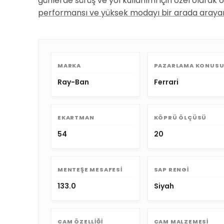
günlerde sürüş ve yol kullanımı için özel olarak
performansı ve yüksek modayı bir arada arayan
MARKA
PAZARLAMA KONUS
Ray-Ban
Ferrari
EKARTMAN
KÖPRÜ ÖLÇÜSÜ
54
20
MENTEŞE MESAFESI
SAP RENGI
133.0
Siyah
CAM ÖZELLIĞI
CAM MALZEMESI