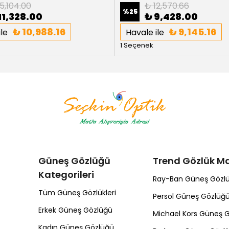
5,104.00
₺ 12,570.66
%
25
11,328.00
₺ 9,428.00
₺ 10,988.16
₺ 9,145.16
le
Havale ile
1 Seçenek
Güneş Gözlüğü
Trend Gözlük Ma
Kategorileri
Ray-Ban Güneş Gözl
Tüm Güneş Gözlükleri
Persol Güneş Gözlüğ
Erkek Güneş Gözlüğü
Michael Kors Güneş 
Kadın Güneş Gözlüğü