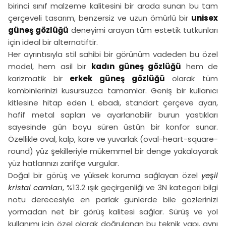
birinci sınıf malzeme kalitesini bir arada sunan bu tam
çerçeveli tasarım, benzersiz ve uzun ömürlü bir
unisex
güneş gözlüğü
deneyimi arayan tüm estetik tutkunları
için ideal bir alternatiftir.
Her ayrıntısıyla stil sahibi bir görünüm vadeden bu özel
model, hem asil bir
kadın güneş gözlüğü
hem de
karizmatik bir
erkek güneş gözlüğü
olarak tüm
kombinlerinizi kusursuzca tamamlar. Geniş bir kullanıcı
kitlesine hitap eden L ebadı, standart çerçeve ayarı,
hafif metal sapları ve ayarlanabilir burun yastıkları
sayesinde gün boyu süren üstün bir konfor sunar.
Özellikle oval, kalp, kare ve yuvarlak (oval-heart-square-
round) yüz şekilleriyle mükemmel bir denge yakalayarak
yüz hatlarınızı zarifçe vurgular.
Doğal bir görüş ve yüksek koruma sağlayan özel
yeşil
kristal camları
, %13.2 ışık geçirgenliği ve 3N kategori bilgi
notu derecesiyle en parlak günlerde bile gözlerinizi
yormadan net bir görüş kalitesi sağlar. Sürüş ve yol
kullanımı için özel olarak doğrulanan bu teknik yapı, aynı