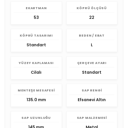
EKARTMAN
KÖPRÜ ÖLÇÜSÜ
53
22
KÖPRÜ TASARIMI
BEDEN / EBAT
Standart
L
YÜZEY KAPLAMASI
ÇERÇEVE AYARI
Cilalı
Standart
MENTEŞE MESAFESI
SAP RENGI
135.0 mm
Efsanevi Altın
SAP UZUNLUĞU
SAP MALZEMESI
145 mm
Metal