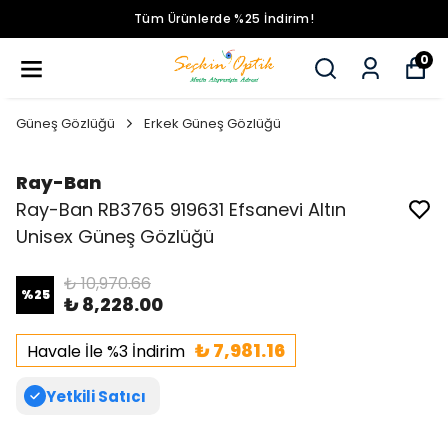
Tüm Ürünlerde %25 İndirim!
0
Güneş Gözlüğü
Erkek Güneş Gözlüğü
Ray-Ban
Ray-Ban RB3765 919631 Efsanevi Altın
Unisex Güneş Gözlüğü
₺ 10,970.66
%
25
₺ 8,228.00
₺ 7,981.16
Havale İle %3 İndirim
Yetkili Satıcı