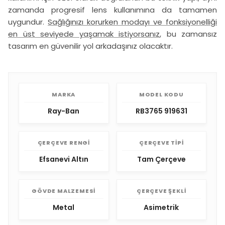
zamanda progresif lens kullanımına da tamamen
uygundur.
Sağlığınızı korurken modayı ve fonksiyonelliği
en üst seviyede yaşamak istiyorsanız
, bu zamansız
tasarım en güvenilir yol arkadaşınız olacaktır.
MARKA
MODEL KODU
Ray-Ban
RB3765 919631
ÇERÇEVE RENGI
ÇERÇEVE TIPI
Efsanevi Altın
Tam Çerçeve
GÖVDE MALZEMESI
ÇERÇEVE ŞEKLI
Metal
Asimetrik