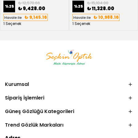
₺ 12,570.66
₺ 15,104.00
%
25
%
25
₺ 9,428.00
₺ 11,328.00
₺ 9,145.16
₺ 10,988.16
Havale ile
Havale ile
1 Seçenek
1 Seçenek
Kurumsal
Sipariş İşlemleri
Güneş Gözlüğü Kategorileri
Trend Gözlük Markaları
Bize Ulaşın
Adres