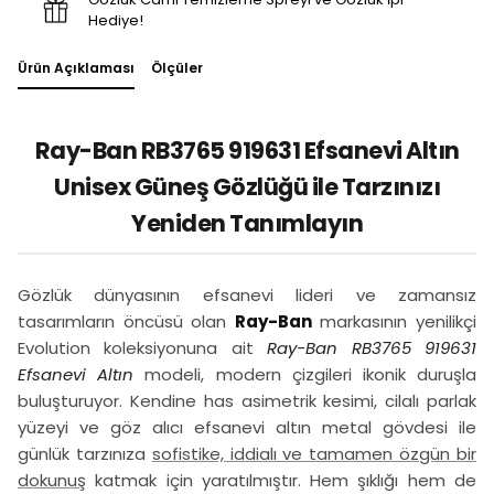
Hediye!
Ürün Açıklaması
Ölçüler
Ray-Ban RB3765 919631 Efsanevi Altın
Unisex Güneş Gözlüğü ile Tarzınızı
Yeniden Tanımlayın
Gözlük dünyasının efsanevi lideri ve zamansız
tasarımların öncüsü olan
Ray-Ban
markasının yenilikçi
Evolution koleksiyonuna ait
Ray-Ban RB3765 919631
Efsanevi Altın
modeli, modern çizgileri ikonik duruşla
buluşturuyor. Kendine has asimetrik kesimi, cilalı parlak
yüzeyi ve göz alıcı efsanevi altın metal gövdesi ile
günlük tarzınıza
sofistike, iddialı ve tamamen özgün bir
dokunuş
katmak için yaratılmıştır. Hem şıklığı hem de