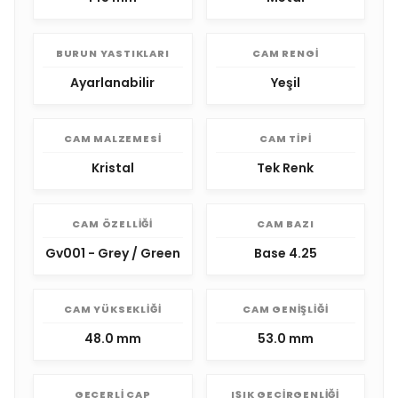
BURUN YASTIKLARI
CAM RENGI
Ayarlanabilir
Yeşil
CAM MALZEMESI
CAM TIPI
Kristal
Tek Renk
CAM ÖZELLIĞI
CAM BAZI
Gv001 - Grey / Green
Base 4.25
CAM YÜKSEKLIĞI
CAM GENIŞLIĞI
48.0 mm
53.0 mm
GEÇERLI ÇAP
IŞIK GEÇIRGENLIĞI