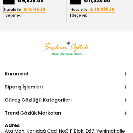
₺ 9,428.00
₺ 11,328.00
₺ 9,145.16
₺ 10,988.16
Havale ile
Havale ile
1 Seçenek
1 Seçenek
Kurumsal
Sipariş İşlemleri
Güneş Gözlüğü Kategorileri
Trend Gözlük Markaları
Bize Ulaşın
Adres
Ata Mah. Karlıdağ Cad. No:3 F Blok, D:17, Yenimahalle