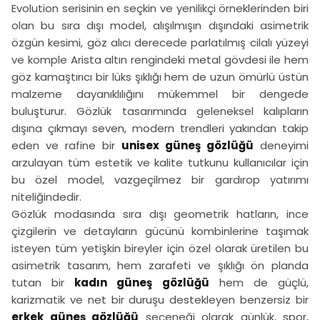
Evolution serisinin en seçkin ve yenilikçi örneklerinden biri
olan bu sıra dışı model, alışılmışın dışındaki asimetrik
özgün kesimi, göz alıcı derecede parlatılmış cilalı yüzeyi
ve komple Arista altın rengindeki metal gövdesi ile hem
göz kamaştırıcı bir lüks şıklığı hem de uzun ömürlü üstün
malzeme dayanıklılığını mükemmel bir dengede
buluşturur. Gözlük tasarımında geleneksel kalıpların
dışına çıkmayı seven, modern trendleri yakından takip
eden ve rafine bir
unisex güneş gözlüğü
deneyimi
arzulayan tüm estetik ve kalite tutkunu kullanıcılar için
bu özel model, vazgeçilmez bir gardırop yatırımı
niteliğindedir.
Gözlük modasında sıra dışı geometrik hatların, ince
çizgilerin ve detayların gücünü kombinlerine taşımak
isteyen tüm yetişkin bireyler için özel olarak üretilen bu
asimetrik tasarım, hem zarafeti ve şıklığı ön planda
tutan bir
kadın güneş gözlüğü
hem de güçlü,
karizmatik ve net bir duruşu destekleyen benzersiz bir
erkek güneş gözlüğü
seçeneği olarak günlük, spor,