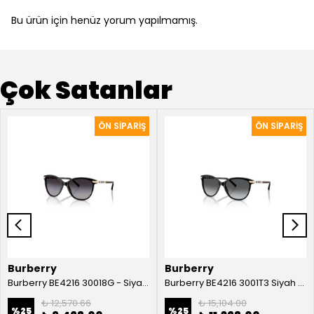
Bu ürün için henüz yorum yapılmamış.
Çok Satanlar
Burberry
Burberry
Burberry BE4216 30018G - Siyah Kadın Güneş Gözlüğü
Burberry BE4216 3001T3 Siyah Kadın Güneş Gözlüğü
₺ 12,570.66
₺ 15,104.00
%
25
%
25