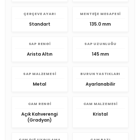
ÇERÇEVE AYARI
MENTEŞE MESAFESI
Standart
135.0 mm
SAP RENGI
SAP UZUNLUĞU
Arista Altın
145 mm
SAP MALZEMESI
BURUN YASTIKLARI
Metal
Ayarlanabilir
CAM RENGI
CAM MALZEMESI
Açık Kahverengi
Kristal
(Gradyan)
CAM DIŞ UYGULAMA
CAM BAZI