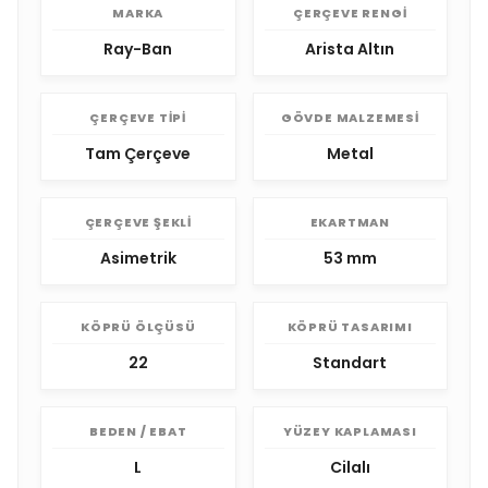
MARKA
ÇERÇEVE RENGI
Ray-Ban
Arista Altın
ÇERÇEVE TIPI
GÖVDE MALZEMESI
Tam Çerçeve
Metal
ÇERÇEVE ŞEKLI
EKARTMAN
Asimetrik
53 mm
KÖPRÜ ÖLÇÜSÜ
KÖPRÜ TASARIMI
22
Standart
BEDEN / EBAT
YÜZEY KAPLAMASI
L
Cilalı