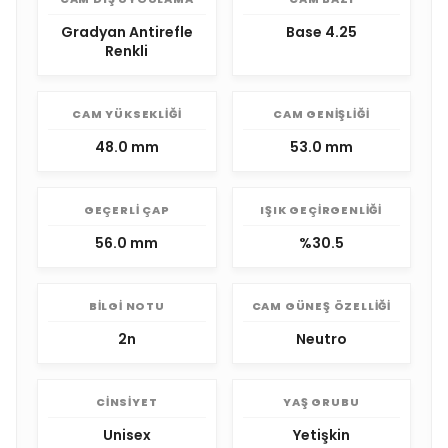
Gradyan Antirefle
Base 4.25
Renkli
CAM YÜKSEKLIĞI
CAM GENIŞLIĞI
48.0 mm
53.0 mm
GEÇERLI ÇAP
IŞIK GEÇIRGENLIĞI
56.0 mm
%30.5
BILGI NOTU
CAM GÜNEŞ ÖZELLIĞI
2n
Neutro
CINSIYET
YAŞ GRUBU
Unisex
Yetişkin