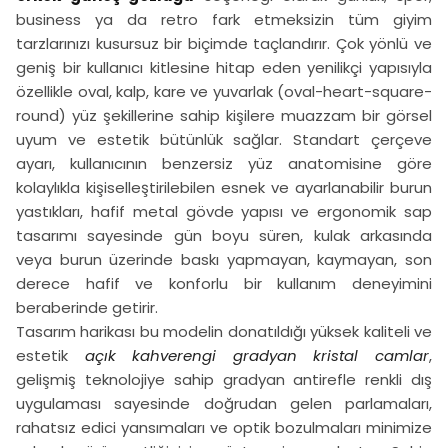
business ya da retro fark etmeksizin tüm giyim
tarzlarınızı kusursuz bir biçimde taçlandırır. Çok yönlü ve
geniş bir kullanıcı kitlesine hitap eden yenilikçi yapısıyla
özellikle oval, kalp, kare ve yuvarlak (oval-heart-square-
round) yüz şekillerine sahip kişilere muazzam bir görsel
uyum ve estetik bütünlük sağlar. Standart çerçeve
ayarı, kullanıcının benzersiz yüz anatomisine göre
kolaylıkla kişiselleştirilebilen esnek ve ayarlanabilir burun
yastıkları, hafif metal gövde yapısı ve ergonomik sap
tasarımı sayesinde gün boyu süren, kulak arkasında
veya burun üzerinde baskı yapmayan, kaymayan, son
derece hafif ve konforlu bir kullanım deneyimini
beraberinde getirir.
Tasarım harikası bu modelin donatıldığı yüksek kaliteli ve
estetik
açık kahverengi gradyan kristal camlar
,
gelişmiş teknolojiye sahip gradyan antirefle renkli dış
uygulaması sayesinde doğrudan gelen parlamaları,
rahatsız edici yansımaları ve optik bozulmaları minimize