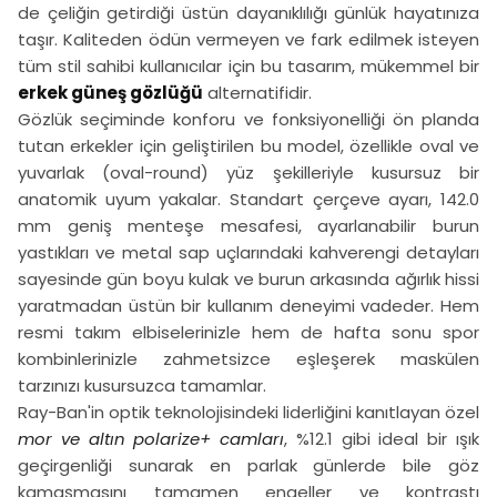
de çeliğin getirdiği üstün dayanıklılığı günlük hayatınıza
taşır. Kaliteden ödün vermeyen ve fark edilmek isteyen
tüm stil sahibi kullanıcılar için bu tasarım, mükemmel bir
erkek güneş gözlüğü
alternatifidir.
Gözlük seçiminde konforu ve fonksiyonelliği ön planda
tutan erkekler için geliştirilen bu model, özellikle oval ve
yuvarlak (oval-round) yüz şekilleriyle kusursuz bir
anatomik uyum yakalar. Standart çerçeve ayarı, 142.0
mm geniş menteşe mesafesi, ayarlanabilir burun
yastıkları ve metal sap uçlarındaki kahverengi detayları
sayesinde gün boyu kulak ve burun arkasında ağırlık hissi
yaratmadan üstün bir kullanım deneyimi vadeder. Hem
resmi takım elbiselerinizle hem de hafta sonu spor
kombinlerinizle zahmetsizce eşleşerek maskülen
tarzınızı kusursuzca tamamlar.
Ray-Ban'in optik teknolojisindeki liderliğini kanıtlayan özel
mor ve altın polarize+ camları
, %12.1 gibi ideal bir ışık
geçirgenliği sunarak en parlak günlerde bile göz
kamaşmasını tamamen engeller ve kontrastı