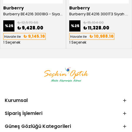
Burberry
Burberry
Burberry BE4216 30018G - Siyah Kadın Güneş Gözlüğü
Burberry BE4216 3001T3 Siyah Kadın Güneş Gözlüğü
₺ 12,570.66
₺ 15,104.00
%
25
%
25
₺ 9,428.00
₺ 11,328.00
₺ 9,145.16
₺ 10,988.16
Havale ile
Havale ile
1 Seçenek
1 Seçenek
Kurumsal
Sipariş İşlemleri
Güneş Gözlüğü Kategorileri