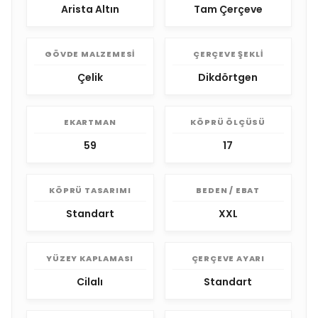
Arista Altın
Tam Çerçeve
GÖVDE MALZEMESI
ÇERÇEVE ŞEKLI
Çelik
Dikdörtgen
EKARTMAN
KÖPRÜ ÖLÇÜSÜ
59
17
KÖPRÜ TASARIMI
BEDEN / EBAT
Standart
XXL
YÜZEY KAPLAMASI
ÇERÇEVE AYARI
Cilalı
Standart