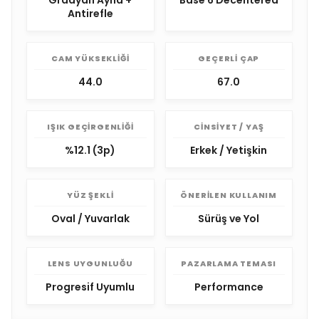
Gradyan Ayna +
Base 6 Decentered
Antirefle
CAM YÜKSEKLIĞI
GEÇERLI ÇAP
44.0
67.0
IŞIK GEÇIRGENLIĞI
CINSIYET / YAŞ
%12.1 (3p)
Erkek / Yetişkin
YÜZ ŞEKLI
ÖNERILEN KULLANIM
Oval / Yuvarlak
Sürüş ve Yol
LENS UYGUNLUĞU
PAZARLAMA TEMASI
Progresif Uyumlu
Performance