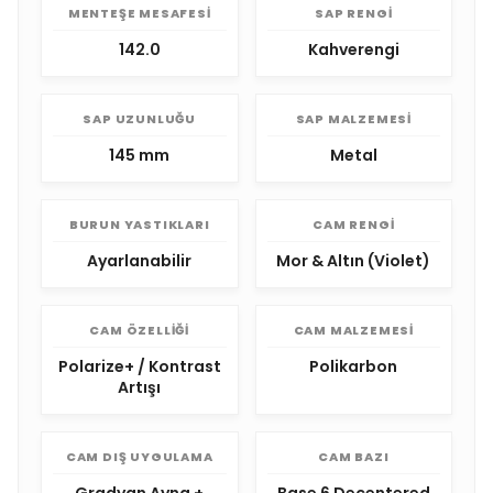
MENTEŞE MESAFESI
SAP RENGI
142.0
Kahverengi
SAP UZUNLUĞU
SAP MALZEMESI
145 mm
Metal
BURUN YASTIKLARI
CAM RENGI
Ayarlanabilir
Mor & Altın (Violet)
CAM ÖZELLIĞI
CAM MALZEMESI
Polarize+ / Kontrast
Polikarbon
Artışı
CAM DIŞ UYGULAMA
CAM BAZI