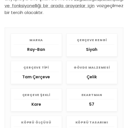
ve fonksiyonelliği bir arada arayanlar için
vazgeçilmez
bir tercih olacaktır.
MARKA
ÇERÇEVE RENGI
Ray-Ban
Siyah
ÇERÇEVE TIPI
GÖVDE MALZEMESI
Tam Çerçeve
Çelik
ÇERÇEVE ŞEKLI
EKARTMAN
Kare
57
KÖPRÜ ÖLÇÜSÜ
KÖPRÜ TASARIMI