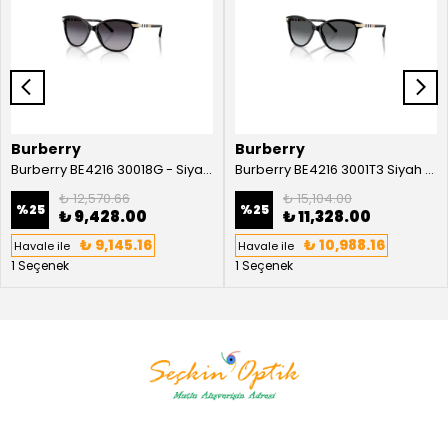
Burberry
Burberry
Burberry BE4216 30018G - Siyah Kadın Güneş Gözlüğü
Burberry BE4216 3001T3 Siyah Kadın Güneş Gözlüğü
₺ 12,570.66
₺ 15,104.00
%
25
%
25
₺ 9,428.00
₺ 11,328.00
₺ 9,145.16
₺ 10,988.16
Havale ile
Havale ile
1 Seçenek
1 Seçenek