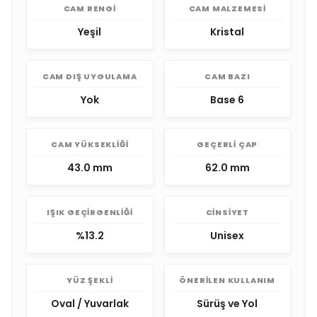
CAM RENGI
CAM MALZEMESI
Yeşil
Kristal
CAM DIŞ UYGULAMA
CAM BAZI
Yok
Base 6
CAM YÜKSEKLIĞI
GEÇERLI ÇAP
43.0 mm
62.0 mm
IŞIK GEÇIRGENLIĞI
CINSIYET
%13.2
Unisex
YÜZ ŞEKLI
ÖNERILEN KULLANIM
Oval / Yuvarlak
Sürüş ve Yol