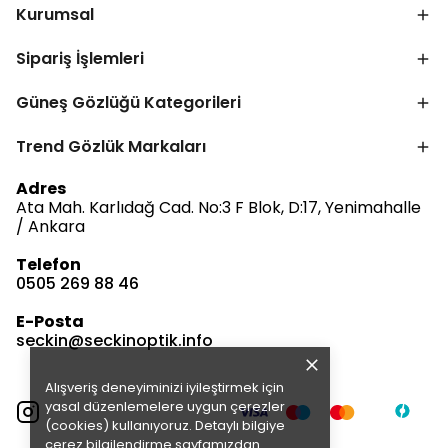
Kurumsal
Sipariş İşlemleri
Güneş Gözlüğü Kategorileri
Trend Gözlük Markaları
Bize Ulaşın
Adres
Ata Mah. Karlıdağ Cad. No:3 F Blok, D:17, Yenimahalle
/ Ankara
Telefon
0505 269 88 46
Müşteri Hizmetleri
Satış & Destek
E-Posta
Çevrimdışı
seckin@seckinoptik.info
Alışveriş deneyiminizi iyileştirmek için
E-posta Gönder
yasal düzenlemelere uygun çerezler
(cookies) kullanıyoruz. Detaylı bilgiye
ç
erez bilgilendirme
sayfamızdan