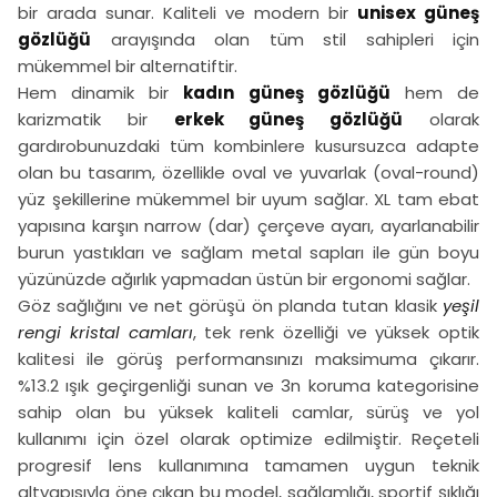
bir arada sunar. Kaliteli ve modern bir
unisex güneş
gözlüğü
arayışında olan tüm stil sahipleri için
mükemmel bir alternatiftir.
Hem dinamik bir
kadın güneş gözlüğü
hem de
karizmatik bir
erkek güneş gözlüğü
olarak
gardırobunuzdaki tüm kombinlere kusursuzca adapte
olan bu tasarım, özellikle oval ve yuvarlak (oval-round)
yüz şekillerine mükemmel bir uyum sağlar. XL tam ebat
yapısına karşın narrow (dar) çerçeve ayarı, ayarlanabilir
burun yastıkları ve sağlam metal sapları ile gün boyu
yüzünüzde ağırlık yapmadan üstün bir ergonomi sağlar.
Göz sağlığını ve net görüşü ön planda tutan klasik
yeşil
rengi kristal camları
, tek renk özelliği ve yüksek optik
kalitesi ile görüş performansınızı maksimuma çıkarır.
%13.2 ışık geçirgenliği sunan ve 3n koruma kategorisine
sahip olan bu yüksek kaliteli camlar, sürüş ve yol
kullanımı için özel olarak optimize edilmiştir. Reçeteli
progresif lens kullanımına tamamen uygun teknik
altyapısıyla öne çıkan bu model,
sağlamlığı, sportif şıklığı