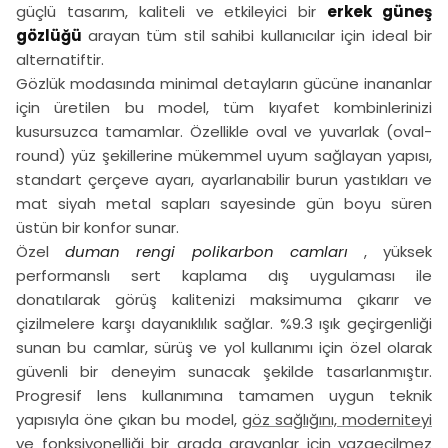
güçlü tasarım, kaliteli ve etkileyici bir
erkek güneş
gözlüğü
arayan tüm stil sahibi kullanıcılar için ideal bir
alternatiftir.
Gözlük modasında minimal detayların gücüne inananlar
için üretilen bu model, tüm kıyafet kombinlerinizi
kusursuzca tamamlar. Özellikle oval ve yuvarlak (oval-
round) yüz şekillerine mükemmel uyum sağlayan yapısı,
standart çerçeve ayarı, ayarlanabilir burun yastıkları ve
mat siyah metal sapları sayesinde gün boyu süren
üstün bir konfor sunar.
Özel
duman rengi polikarbon camları
, yüksek
performanslı sert kaplama dış uygulaması ile
donatılarak görüş kalitenizi maksimuma çıkarır ve
çizilmelere karşı dayanıklılık sağlar. %9.3 ışık geçirgenliği
sunan bu camlar, sürüş ve yol kullanımı için özel olarak
güvenli bir deneyim sunacak şekilde tasarlanmıştır.
Progresif lens kullanımına tamamen uygun teknik
yapısıyla öne çıkan bu model,
göz sağlığını, moderniteyi
ve fonksiyonelliği bir arada arayanlar için
vazgeçilmez