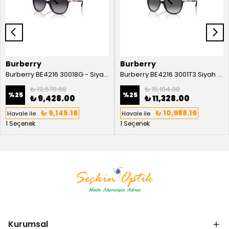
Burberry
Burberry
Burberry BE4216 30018G - Siyah Kadın Güneş Gözlüğü
Burberry BE4216 3001T3 Siyah Kadın Güneş Gözlüğü
₺ 12,570.66
₺ 15,104.00
%
25
%
25
₺ 9,428.00
₺ 11,328.00
₺ 9,145.16
₺ 10,988.16
Havale ile
Havale ile
1 Seçenek
1 Seçenek
Kurumsal