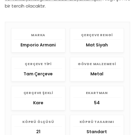
bir tercih olacaktır.
MARKA
ÇERÇEVE RENGI
Emporio Armani
Mat Siyah
ÇERÇEVE TIPI
GÖVDE MALZEMESI
Tam Çerçeve
Metal
ÇERÇEVE ŞEKLI
EKARTMAN
Kare
54
KÖPRÜ ÖLÇÜSÜ
KÖPRÜ TASARIMI
21
Standart