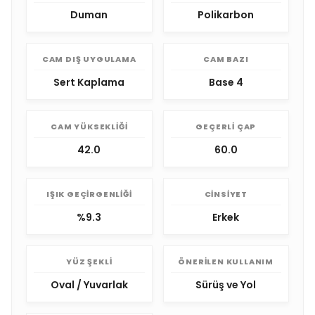
Duman
Polikarbon
CAM DIŞ UYGULAMA
CAM BAZI
Sert Kaplama
Base 4
CAM YÜKSEKLIĞI
GEÇERLI ÇAP
42.0
60.0
IŞIK GEÇIRGENLIĞI
CINSIYET
%9.3
Erkek
YÜZ ŞEKLI
ÖNERILEN KULLANIM
Oval / Yuvarlak
Sürüş ve Yol