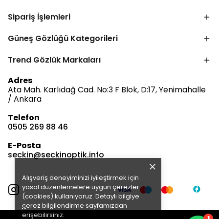
Sipariş İşlemleri
Güneş Gözlüğü Kategorileri
Trend Gözlük Markaları
Bize Ulaşın
Adres
Ata Mah. Karlıdağ Cad. No:3 F Blok, D:17, Yenimahalle
/ Ankara
Telefon
0505 269 88 46
Müşteri Hizmetleri
Satış & Destek
E-Posta
Çevrimdışı
seckin@seckinoptik.info
Alışveriş deneyiminizi iyileştirmek için
E-posta Gönder
yasal düzenlemelere uygun çerezler
(cookies) kullanıyoruz. Detaylı bilgiye
ç
erez bilgilendirme
sayfamızdan
erişebilirsiniz.
1