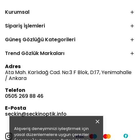
Kurumsal
Sipariş İşlemleri
Güneş Gözlüğü Kategorileri
Trend Gözlük Markaları
Adres
Ata Mah. Karlıdağ Cad. No:3 F Blok, D:17, Yenimahalle
/ Ankara
Bize Ulaşın
Telefon
0505 269 88 46
Müşteri Hizmetleri
E-Posta
Satış & Destek
seckin@seckinoptik.info
Alışveriş deneyiminizi iyileştirmek için
E-posta Gönder
yasal düzenlemelere uygun çerezler