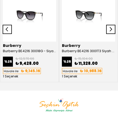
Burberry
Burberry
Burberry BE4216 30018G - Siyah Kadın Güneş Gözlüğü
Burberry BE4216 3001T3 Siyah Kadın Güneş Gözlüğü
₺ 12,570.66
₺ 15,104.00
%
25
%
25
₺ 9,428.00
₺ 11,328.00
₺ 9,145.16
₺ 10,988.16
Havale ile
Havale ile
1 Seçenek
1 Seçenek