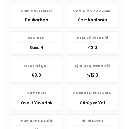
CAM MALZEMESI
CAM DIŞ UYGULAMA
Polikarbon
Sert Kaplama
CAM BAZI
CAM YÜKSEKLIĞI
Base 4
42.0
GEÇERLI ÇAP
IŞIK GEÇIRGENLIĞI
60.0
%12.9
YÜZ ŞEKLI
ÖNERILEN KULLANIM
Oval / Yuvarlak
Sürüş ve Yol
LENS UYGUNLUĞU
BILGI NOTU