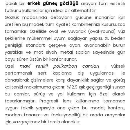
iddialı bir
erkek güneş gözlüğü
arayan tüm estetik
tutkunu kullanıcılar için ideal bir alternatiftir.
Gözlük modasında detayların gücüne inananlar için
üretilen bu model, tüm kıyafet kombinlerinizi kusursuzca
tamamlar. Özellikle oval ve yuvarlak (oval-round) yüz
şekillerine mükemmel uyum sağlayan yapısı, XL beden
genişliği, standart çerçeve ayarı, ayarlanabilir burun
yastıkları ve mat siyah metal sapları sayesinde gün
boyu süren üstün bir konfor sunar.
Özel
mavi renkli polikarbon camları
, yüksek
performanslı sert kaplama dış uygulaması ile
donatılarak çizilmelere karşı dayanıklılık sağlar ve görüş
kalitenizi maksimuma çıkarır. %12.9 ışık geçirgenliği sunan
bu camlar, sürüş ve yol kullanımı için özel olarak
tasarlanmıştır. Progresif lens kullanımına tamamen
uygun teknik yapısıyla öne çıkan bu model,
konforu,
modern tasarımı ve fonksiyonelliği bir arada arayanlar
için
vazgeçilmez bir tercih olacaktır.