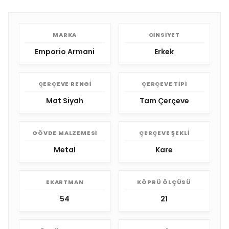
MARKA
CINSIYET
Emporio Armani
Erkek
ÇERÇEVE RENGI
ÇERÇEVE TIPI
Mat Siyah
Tam Çerçeve
GÖVDE MALZEMESI
ÇERÇEVE ŞEKLI
Metal
Kare
EKARTMAN
KÖPRÜ ÖLÇÜSÜ
54
21