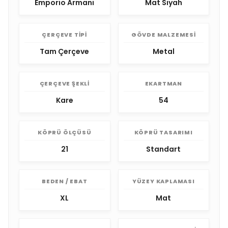
Emporio Armani
Mat Siyah
ÇERÇEVE TIPI
GÖVDE MALZEMESI
Tam Çerçeve
Metal
ÇERÇEVE ŞEKLI
EKARTMAN
Kare
54
KÖPRÜ ÖLÇÜSÜ
KÖPRÜ TASARIMI
21
Standart
BEDEN / EBAT
YÜZEY KAPLAMASI
XL
Mat