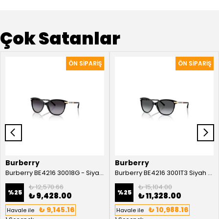
Çok Satanlar
Burberry
Burberry
Burberry BE4216 30018G - Siyah Kadın Güneş Gözlüğü
Burberry BE4216 3001T3 Siyah Kadın Güneş Gözlüğü
₺ 12,570.66
₺ 15,104.00
%
25
%
25
₺ 9,428.00
₺ 11,328.00
₺ 9,145.16
₺ 10,988.16
Havale ile
Havale ile