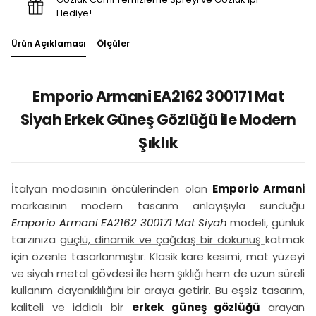
Hediye!
Ürün Açıklaması
Ölçüler
Emporio Armani EA2162 300171 Mat
Siyah Erkek Güneş Gözlüğü ile Modern
Şıklık
İtalyan modasının öncülerinden olan
Emporio Armani
markasının modern tasarım anlayışıyla sunduğu
Emporio Armani EA2162 300171 Mat Siyah
modeli, günlük
tarzınıza
güçlü, dinamik ve çağdaş bir dokunuş
katmak
için özenle tasarlanmıştır. Klasik kare kesimi, mat yüzeyi
ve siyah metal gövdesi ile hem şıklığı hem de uzun süreli
kullanım dayanıklılığını bir araya getirir. Bu eşsiz tasarım,
kaliteli ve iddialı bir
erkek güneş gözlüğü
arayan