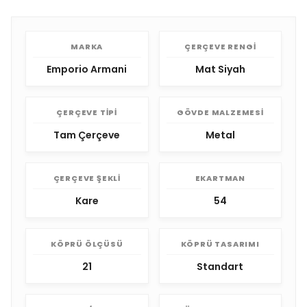
MARKA
ÇERÇEVE RENGI
Emporio Armani
Mat Siyah
ÇERÇEVE TIPI
GÖVDE MALZEMESI
Tam Çerçeve
Metal
ÇERÇEVE ŞEKLI
EKARTMAN
Kare
54
KÖPRÜ ÖLÇÜSÜ
KÖPRÜ TASARIMI
21
Standart