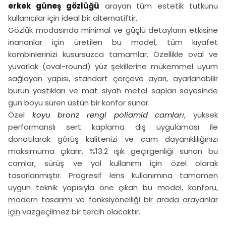
erkek güneş gözlüğü
arayan tüm estetik tutkunu
kullanıcılar için ideal bir alternatiftir.
Gözlük modasında minimal ve güçlü detayların etkisine
inananlar için üretilen bu model, tüm kıyafet
kombinlerinizi kusursuzca tamamlar. Özellikle oval ve
yuvarlak (oval-round) yüz şekillerine mükemmel uyum
sağlayan yapısı, standart çerçeve ayarı, ayarlanabilir
burun yastıkları ve mat siyah metal sapları sayesinde
gün boyu süren üstün bir konfor sunar.
Özel
koyu bronz rengi poliamid camları
, yüksek
performanslı sert kaplama dış uygulaması ile
donatılarak görüş kalitenizi ve cam dayanıklılığınızı
maksimuma çıkarır. %13.2 ışık geçirgenliği sunan bu
camlar, sürüş ve yol kullanımı için özel olarak
tasarlanmıştır. Progresif lens kullanımına tamamen
uygun teknik yapısıyla öne çıkan bu model,
konforu,
modern tasarımı ve fonksiyonelliği bir arada arayanlar
için
vazgeçilmez bir tercih olacaktır.