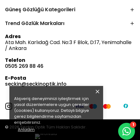
Güneş Gözlüğü Kategorileri
Trend Gözlük Markaları
Adres
Ata Mah. Karlıdağ Cad. No:3 F Blok, D:17, Yenimahalle
/ Ankara
Bize Ulaşın
Telefon
0505 269 88 46
Müşteri Hizmetleri
E-Posta
Satış & Destek
seckin@seckinoptik.info
Alışveriş deneyiminizi iyileştirmek için
E-posta Gönder
yasal düzenlemelere uygun çerezler
(cookies) kullanıyoruz. Detaylı bilgiye
ç
erez bilgilendirme
sayfamızdan
erişebilirsiniz.
1
© 2026 Seçkin Optik Tüm Hakları Saklıdır.
Anladım