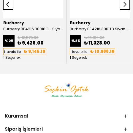
Burberry
Burberry
Burberry BE4216 30018G - Siyah Kadın Güneş Gözlüğü
Burberry BE4216 3001T3 Siyah Kadın Güneş Gözlüğü
₺ 12,570.66
₺ 15,104.00
%
25
%
25
₺ 9,428.00
₺ 11,328.00
₺ 9,145.16
₺ 10,988.16
Havale ile
Havale ile
1 Seçenek
1 Seçenek
Kurumsal
Sipariş İşlemleri