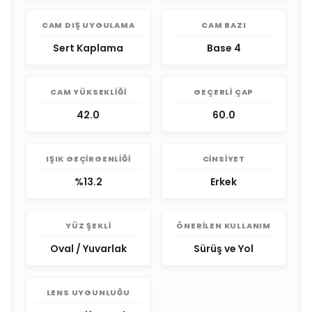
CAM DIŞ UYGULAMA
CAM BAZI
Sert Kaplama
Base 4
CAM YÜKSEKLIĞI
GEÇERLI ÇAP
42.0
60.0
IŞIK GEÇIRGENLIĞI
CINSIYET
%13.2
Erkek
YÜZ ŞEKLI
ÖNERILEN KULLANIM
Oval / Yuvarlak
Sürüş ve Yol
LENS UYGUNLUĞU