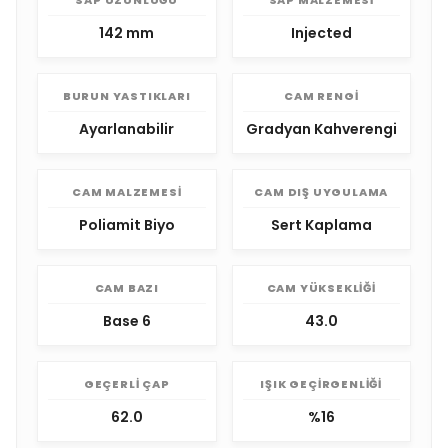
SAP UZUNLUĞU
SAP MALZEMESI
142 mm
Injected
BURUN YASTIKLARI
CAM RENGI
Ayarlanabilir
Gradyan Kahverengi
CAM MALZEMESI
CAM DIŞ UYGULAMA
Poliamit Biyo
Sert Kaplama
CAM BAZI
CAM YÜKSEKLIĞI
Base 6
43.0
GEÇERLI ÇAP
IŞIK GEÇIRGENLIĞI
62.0
%16