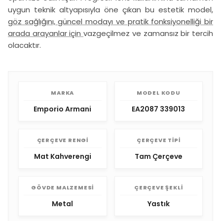
uygun teknik altyapısıyla öne çıkan bu estetik model,
göz sağlığını, güncel modayı ve pratik fonksiyonelliği bir
arada arayanlar için
vazgeçilmez ve zamansız bir tercih
olacaktır.
MARKA
MODEL KODU
Emporio Armani
EA2087 339013
ÇERÇEVE RENGI
ÇERÇEVE TIPI
Mat Kahverengi
Tam Çerçeve
GÖVDE MALZEMESI
ÇERÇEVE ŞEKLI
Metal
Yastık