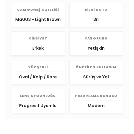
CAM GÜNEŞ ÖZELLIĞI
BILGI NOTU
Ma003 - Light Brown
3n
CINSIYET
YAŞ GRUBU
Erkek
Yetişkin
YÜZ ŞEKLI
ÖNERILEN KULLANIM
Oval / Kalp / Kare
Sürüş ve Yol
LENS UYGUNLUĞU
PAZARLAMA KONUSU
Progresif Uyumlu
Modern