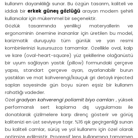
kullanım dayanıklılığı sunar. Bu özgün tasarım, kaliteli ve
iddialı bir
erkek güneş gözlüğü
arayan modern şehirli
kullanıcılar için mükemmel bir seçenektir.
Gözlük tasarımında yenilikçi materyallerin ve
ergonominin önemine inananlar için üretilen bu model,
karizmatik duruşuyla tüm günlük ve yarı resmi
kombinlerinizi kusursuzca tamamlar. Özellikle oval, kalp
ve kare (oval-heart-square) yüz şekillerine olağanüstü
bir uyum sağlayan yastık (pillow) formundaki çerçeve
yapısı, standart çerçeve ayarı, ayarlanabilir burun
yastıkları ve mat kahverengi/kauçuk gri detaylı injected
sapları sayesinde gün boyu süren eşsiz bir kullanım
rahatlığı vadeder.
Özel
gradyan kahverengi poliamit biyo camları
, yüksek
performanslı sert kaplama dış uygulaması ile
donatılarak çizilmelere karşı direnç gösterir ve görüş
kalitenizi en üst seviyeye taşır. %16 ışık geçirgenliği sunan
bu kaliteli camlar, sürüş ve yol kullanımı için özel olarak
optimize edilmiştir. Progresif lens kullanımına tamamen