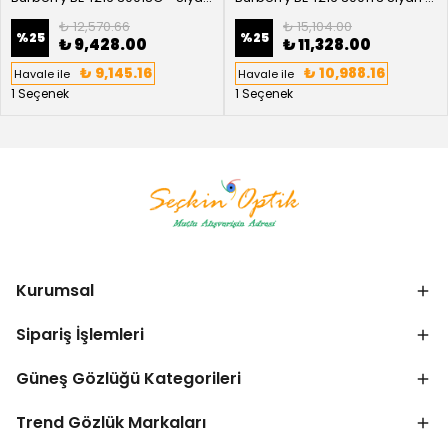
₺ 12,570.66
₺ 15,104.00
%
25
%
25
₺ 9,428.00
₺ 11,328.00
₺ 9,145.16
₺ 10,988.16
Havale ile
Havale ile
1 Seçenek
1 Seçenek
Kurumsal
Sipariş İşlemleri
Güneş Gözlüğü Kategorileri
Trend Gözlük Markaları