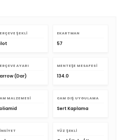
ERÇEVE ŞEKLI
EKARTMAN
ilot
57
ERÇEVE AYARI
MENTEŞE MESAFESI
arrow (Dar)
134.0
AM MALZEMESI
CAM DIŞ UYGULAMA
oliamid
Sert Kaplama
INSIYET
YÜZ ŞEKLI