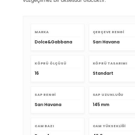
vazgeçilmez bir aksesuar olacaktır.
MARKA
ÇERÇEVE RENGI
Dolce&Gabbana
Sarı Havana
KÖPRÜ ÖLÇÜSÜ
KÖPRÜ TASARIMI
16
Standart
SAP RENGI
SAP UZUNLUĞU
Sarı Havana
145 mm
CAM BAZI
CAM YÜKSEKLIĞI