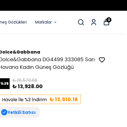
0
eş Gözlükleri
Markalar
Dolce&Gabbana
Dolce&Gabbana DG4499 333085 Sarı
Havana Kadın Güneş Gözlüğü
₺ 18,570.66
%
25
₺ 13,928.00
₺ 13,510.16
Havale İle %3 İndirim
Yetkili Satıcı