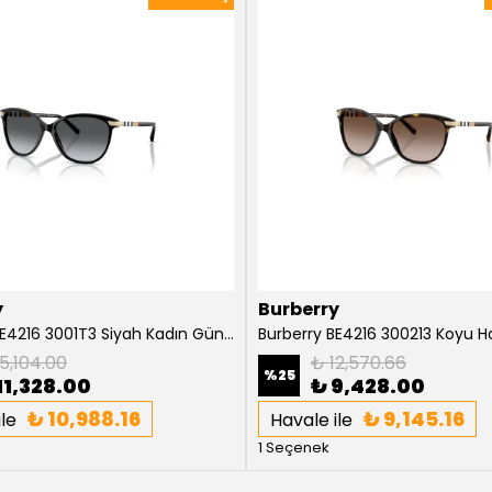
y
Burberry
Burberry BE4216 3001T3 Siyah Kadın Güneş Gözlüğü
5,104.00
₺ 12,570.66
%
25
11,328.00
₺ 9,428.00
₺ 10,988.16
₺ 9,145.16
le
Havale ile
1 Seçenek