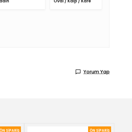
adın
Oval / Kalp / Kare
Yorum Yap