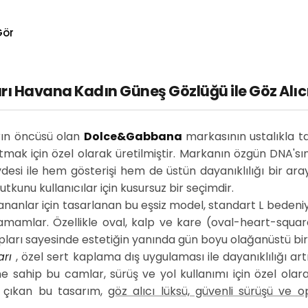
Gör
Havana Kadın Güneş Gözlüğü ile Göz Alıcı 
arın öncüsü olan
Dolce&Gabbana
markasının ustalıkla t
tmak için özel olarak üretilmiştir. Markanın özgün DNA'sın
si ile hem gösterişi hem de üstün dayanıklılığı bir araya g
kunu kullanıcılar için kusursuz bir seçimdir.
ananlar için tasarlanan bu eşsiz model, standart L bedeni
tamamlar. Özellikle oval, kalp ve kare (oval-heart-squa
pları sayesinde estetiğin yanında gün boyu olağanüstü bi
arı
, özel sert kaplama dış uygulaması ile dayanıklılığı ar
 sahip bu camlar, sürüş ve yol kullanımı için özel olara
 çıkan bu tasarım,
göz alıcı lüksü, güvenli sürüşü ve o