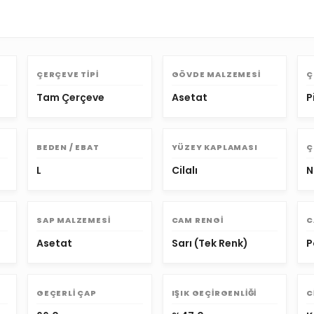
ÇERÇEVE TIPI
GÖVDE MALZEMESI
Ç
Tam Çerçeve
Asetat
P
BEDEN / EBAT
YÜZEY KAPLAMASI
Ç
L
Cilalı
N
SAP MALZEMESI
CAM RENGI
C
Asetat
Sarı (Tek Renk)
P
GEÇERLI ÇAP
IŞIK GEÇIRGENLIĞI
C