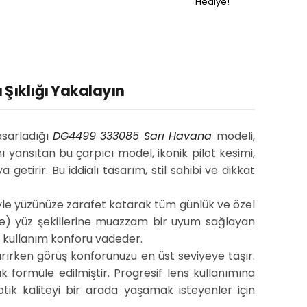
Hediye!
Şıklığı Yakalayın
asarladığı
DG4499 333085 Sarı Havana
modeli,
ı yansıtan bu çarpıcı model, ikonik pilot kesimi,
etirir. Bu iddialı tasarım, stil sahibi ve dikkat
yle yüzünüze zarafet katarak tüm günlük ve özel
re) yüz şekillerine muazzam bir uyum sağlayan
r kullanım konforu vadeder.
tırırken görüş konforunuzu en üst seviyeye taşır.
k formüle edilmiştir. Progresif lens kullanımına
ptik kaliteyi bir arada yaşamak isteyenler için