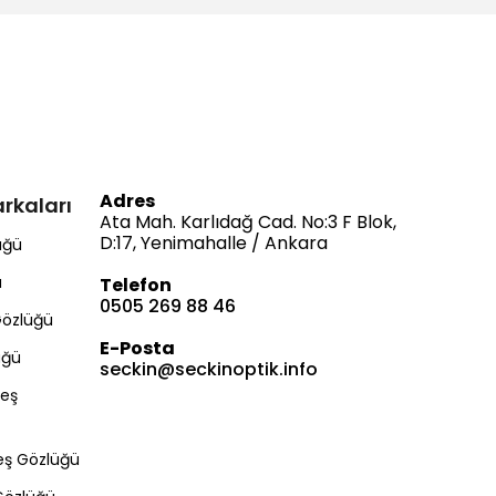
Adres
rkaları
Ata Mah. Karlıdağ Cad. No:3 F Blok,
D:17, Yenimahalle / Ankara
üğü
ü
Telefon
0505 269 88 46
Gözlüğü
E-Posta
üğü
seckin@seckinoptik.info
Bize Ulaşın
eş
eş Gözlüğü