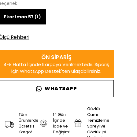
Seçenek
Ekartman 57 (L)
Ölçü Rehberi
WHATSAPP
Gözlük
Tüm
14 Gün
Camı
Ürünlerde
İçinde
Temizleme
Ücretsiz
İade ve
Spreyi ve
Kargo!
Değişim!
Gözlük İpi