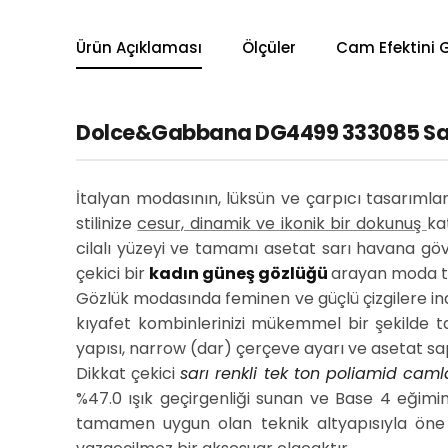
Ürün Açıklaması
Ölçüler
Cam Efektini 
Dolce&Gabbana DG4499 333085 Sarı 
İtalyan modasının, lüksün ve çarpıcı tasarıml
stilinize
cesur, dinamik ve ikonik bir dokunuş
ka
cilalı yüzeyi ve tamamı asetat sarı havana gövde
çekici bir
kadın güneş gözlüğü
arayan moda tut
Gözlük modasında feminen ve güçlü çizgilere in
kıyafet kombinlerinizi mükemmel bir şekilde 
yapısı, narrow (dar) çerçeve ayarı ve asetat sa
Dikkat çekici
sarı renkli tek ton poliamid caml
%47.0 ışık geçirgenliği sunan ve Base 4 eğimine
tamamen uygun olan teknik altyapısıyla öne