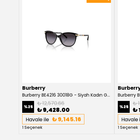
Burberry
Burberr
Burberry Willow BE4316 3854T5 Koyu Havana Kadın Güneş Gözlüğü
Burberry BE4216 30018G - Siyah Kadın Güneş Gözlüğü
₺ 12,570.66
₺ 1
%
25
%
25
₺ 9,428.00
₺ 
₺ 9,145.16
Havale ile
Havale i
1 Seçenek
1 Seçenek