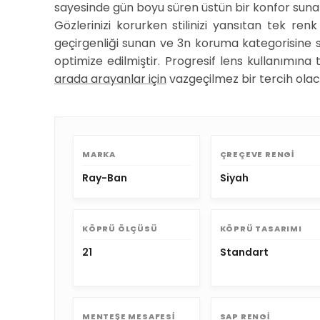
sayesinde gün boyu süren üstün bir konfor suna
Gözlerinizi korurken stilinizi yansıtan tek ren
geçirgenliği sunan ve 3n koruma kategorisine sa
optimize edilmiştir. Progresif lens kullanımı
arada arayanlar için
vazgeçilmez bir tercih olac
MARKA
ÇREÇEVE RENGI
Ray-Ban
Siyah
KÖPRÜ ÖLÇÜSÜ
KÖPRÜ TASARIMI
21
Standart
MENTEŞE MESAFESI
SAP RENGI