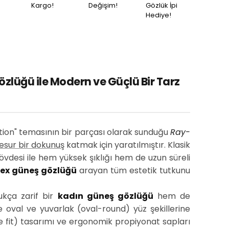
Kargo!
Değişim!
Gözlük İpi
Hediye!
lüğü ile Modern ve Güçlü Bir Tarz
ution" temasının bir parçası olarak sunduğu
Ray-
esur bir dokunuş
katmak için yaratılmıştır. Klasik
gövdesi ile hem yüksek şıklığı hem de uzun süreli
sex güneş gözlüğü
arayan tüm estetik tutkunu
ukça zarif bir
kadın güneş gözlüğü
hem de
e oval ve yuvarlak (oval-round) yüz şekillerine
 fit) tasarımı ve ergonomik propiyonat sapları