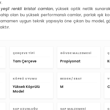
r.
k
yeşil renkli kristal camları
, yüksek optik netlik sunarak
hip olan bu yüksek performanslı camlar, parlak ışık koşu
na tamamen uygun teknik yapısıyla öne çıkan bu model,
gö
aktır.
ÇERÇEVE TIPI
GÖVDE MALZEMESI
Ç
Tam Çerçeve
Propiyonat
K
KÖPRÜ UYUMU
BEDEN / EBAT
Y
Yüksek Köprülü
M
C
Model
SAP UZUNLUĞU
SAP MALZEMESI
C