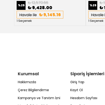
₺ 12,570.66
₺ 1
%
25
%
25
₺ 9,428.00
₺ 
₺ 9,145.16
Havale ile
Havale i
1 Seçenek
1 Seçenek
Kurumsal
Sipariş İşlemleri
Hakkımızda
Giriş Yap
Çerez Bilgilendirme
Kayıt Ol
Kampanya ve Tanıtım İzni
Hesabım Sayfası