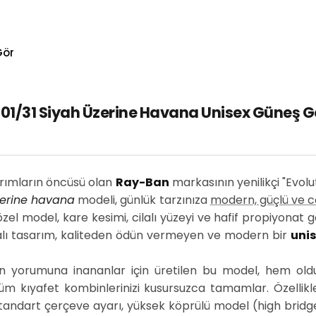
Gör
/31 Siyah Üzerine Havana Unisex Güneş Göz
arımların öncüsü olan
Ray-Ban
markasının yenilikçi "Evol
zerine havana
modeli, günlük tarzınıza
modern, güçlü ve c
el model, kare kesimi, cilalı yüzeyi ve hafif propiyonat 
iddialı tasarım, kaliteden ödün vermeyen ve modern bir
uni
rn yorumuna inananlar için üretilen bu model, hem old
üm kıyafet kombinlerinizi kusursuzca tamamlar. Özellikl
andart çerçeve ayarı, yüksek köprülü model (high bridge