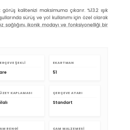
 görüş kalitenizi maksimuma çıkarır. %13.2 ışık
llarında sürüş ve yol kullanımı için özel olarak
z sağlığını, ikonik modayı ve fonksiyonelliği bir
ERÇEVE ŞEKLI
EKARTMAN
are
51
ÜZEY KAPLAMASI
ÇERÇEVE AYARI
ilalı
Standart
AM RENGI
CAM MALZEMESI