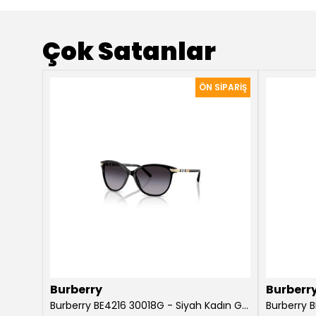
Çok Satanlar
Burberry
Burberr
Burberry Willow BE4316 3854T5 Koyu Havana Kadın Güneş Gözlüğü
Burberry BE4216 30018G - Siyah Kadın Güneş Gözlüğü