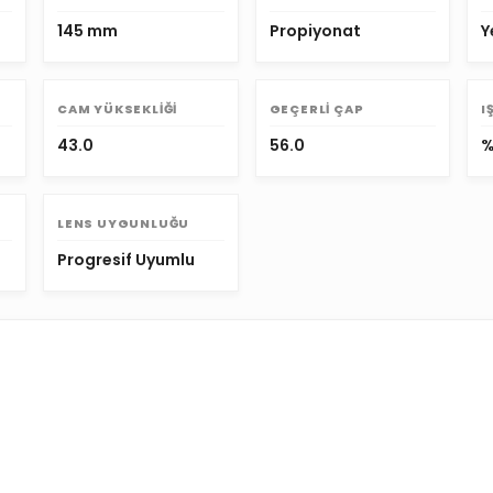
145 mm
Propiyonat
Y
CAM YÜKSEKLIĞI
GEÇERLI ÇAP
I
43.0
56.0
%
LENS UYGUNLUĞU
Progresif Uyumlu