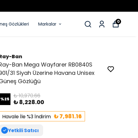
0
eş Gözlükleri
Markalar
Ray-Ban
Ray-Ban Mega Wayfarer RB0840S
901/31 Siyah Üzerine Havana Unisex
Güneş Gözlüğü
₺ 10,970.66
%
25
₺ 8,228.00
₺ 7,981.16
Havale İle %3 İndirim
Yetkili Satıcı