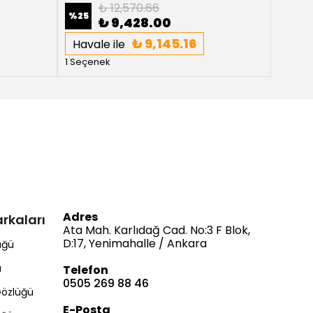
₺ 12,570.66
%
25
%
25
₺ 9,428.00
₺ 9,145.16
Havale ile
Haval
1 Seçenek
1 Seçe
Adres
rkaları
Ata Mah. Karlıdağ Cad. No:3 F Blok,
D:17, Yenimahalle / Ankara
üğü
ü
Telefon
0505 269 88 46
Gözlüğü
E-Posta