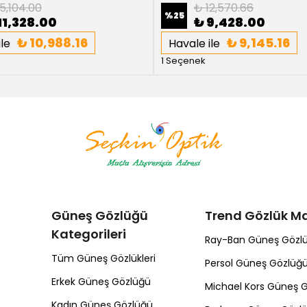
5,104.00
₺ 12,570.66
%
25
11,328.00
₺ 9,428.00
₺ 10,988.16
₺ 9,145.16
le
Havale ile
1 Seçenek
Güneş Gözlüğü
Trend Gözlük Ma
Kategorileri
Ray-Ban Güneş Gözl
Tüm Güneş Gözlükleri
Persol Güneş Gözlüğ
Erkek Güneş Gözlüğü
Michael Kors Güneş 
Kadın Güneş Gözlüğü