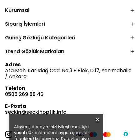
Kurumsal
Sipariş İşlemleri
Güneş Gözlüğü Kategorileri
Trend Gözlük Markaları
Bize Ulaşın
Adres
Ata Mah. Karlıdağ Cad. No:3 F Blok, D:17, Yenimahalle
/ Ankara
Telefon
0505 269 88 46
Müşteri Hizmetleri
Satış & Destek
E-Posta
Çevrimdışı
seckin@seckinoptik.info
Alışveriş deneyiminizi iyileştirmek için
E-posta Gönder
yasal düzenlemelere uygun çerezler
(cookies) kullanıyoruz. Detaylı bilgiye