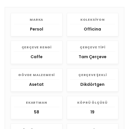
MARKA
KOLEKSIYON
Persol
Officina
ÇERÇEVE RENGI
ÇERÇEVE TIPI
Caffe
Tam Çerçeve
GÖVDE MALZEMESI
ÇERÇEVE ŞEKLI
Asetat
Dikdörtgen
EKARTMAN
KÖPRÜ ÖLÇÜSÜ
58
19