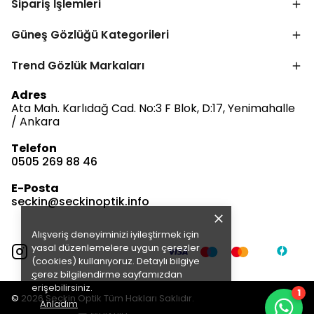
Sipariş İşlemleri
Güneş Gözlüğü Kategorileri
Trend Gözlük Markaları
Bize Ulaşın
Adres
Ata Mah. Karlıdağ Cad. No:3 F Blok, D:17, Yenimahalle
/ Ankara
Telefon
0505 269 88 46
Müşteri Hizmetleri
Satış & Destek
E-Posta
Çevrimdışı
seckin@seckinoptik.info
Alışveriş deneyiminizi iyileştirmek için
E-posta Gönder
yasal düzenlemelere uygun çerezler
(cookies) kullanıyoruz. Detaylı bilgiye
ç
erez bilgilendirme
sayfamızdan
erişebilirsiniz.
1
© 2026 Seçkin Optik Tüm Hakları Saklıdır.
Anladım