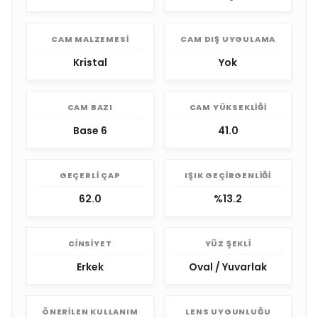
CAM MALZEMESI
CAM DIŞ UYGULAMA
Kristal
Yok
CAM BAZI
CAM YÜKSEKLIĞI
Base 6
41.0
GEÇERLI ÇAP
IŞIK GEÇIRGENLIĞI
62.0
%13.2
CINSIYET
YÜZ ŞEKLI
Erkek
Oval / Yuvarlak
ÖNERILEN KULLANIM
LENS UYGUNLUĞU