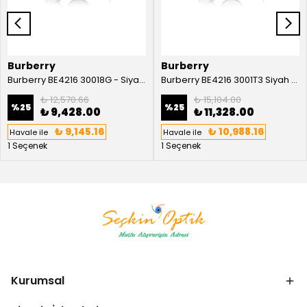
Burberry
Burberry
Burberry BE4216 30018G - Siyah Kadın Güneş Gözlüğü
Burberry BE4216 3001T3 Siyah Kadın Güneş Gözlüğü
₺ 12,570.66
₺ 15,104.00
%
25
%
25
₺ 9,428.00
₺ 11,328.00
₺ 9,145.16
₺ 10,988.16
Havale ile
Havale ile
1 Seçenek
1 Seçenek
Kurumsal