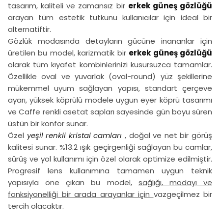
tasarım, kaliteli ve zamansız bir
erkek güneş gözlüğü
arayan tüm estetik tutkunu kullanıcılar için ideal bir
alternatiftir.
Gözlük modasında detayların gücüne inananlar için
üretilen bu model, karizmatik bir
erkek güneş gözlüğü
olarak tüm kıyafet kombinlerinizi kusursuzca tamamlar.
Özellikle oval ve yuvarlak (oval-round) yüz şekillerine
mükemmel uyum sağlayan yapısı, standart çerçeve
ayarı, yüksek köprülü modele uygun eyer köprü tasarımı
ve Caffe renkli asetat sapları sayesinde gün boyu süren
üstün bir konfor sunar.
Özel
yeşil renkli kristal camları
, doğal ve net bir görüş
kalitesi sunar. %13.2 ışık geçirgenliği sağlayan bu camlar,
sürüş ve yol kullanımı için özel olarak optimize edilmiştir.
Progresif lens kullanımına tamamen uygun teknik
yapısıyla öne çıkan bu model,
sağlığı, modayı ve
fonksiyonelliği bir arada arayanlar için
vazgeçilmez bir
tercih olacaktır.