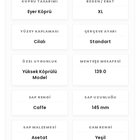
KÖPRÜ TASARIMI
BEDEN / EBAT
Eyer Köprü
XL
YÜZEY KAPLAMASI
ÇERÇEVE AYARI
Cilalı
Standart
ÖZEL UYGUNLUK
MENTEŞE MESAFESI
Yüksek Köprülü
139.0
Model
SAP RENGI
SAP UZUNLUĞU
Caffe
145 mm
SAP MALZEMESI
CAM RENGI
Asetat
Yeşil