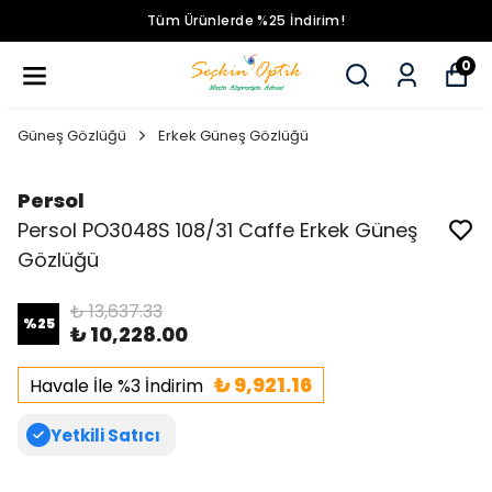
Tüm Ürünlerde %25 İndirim!
0
Güneş Gözlüğü
Erkek Güneş Gözlüğü
Persol
Persol PO3048S 108/31 Caffe Erkek Güneş
Gözlüğü
₺ 13,637.33
%
25
₺ 10,228.00
₺ 9,921.16
Havale İle %3 İndirim
Yetkili Satıcı