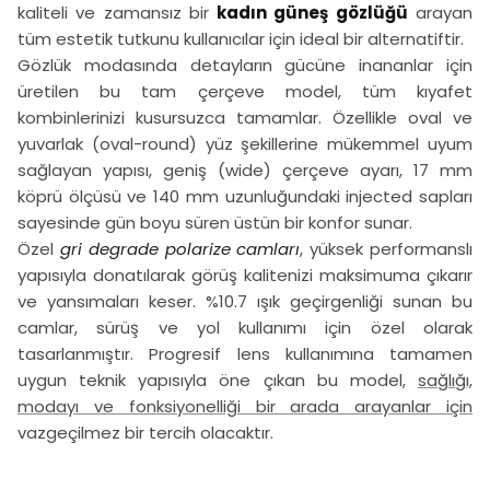
kaliteli ve zamansız bir
kadın güneş gözlüğü
arayan
tüm estetik tutkunu kullanıcılar için ideal bir alternatiftir.
Gözlük modasında detayların gücüne inananlar için
üretilen bu tam çerçeve model, tüm kıyafet
kombinlerinizi kusursuzca tamamlar. Özellikle oval ve
yuvarlak (oval-round) yüz şekillerine mükemmel uyum
sağlayan yapısı, geniş (wide) çerçeve ayarı, 17 mm
köprü ölçüsü ve 140 mm uzunluğundaki injected sapları
sayesinde gün boyu süren üstün bir konfor sunar.
Özel
gri degrade polarize camları
, yüksek performanslı
yapısıyla donatılarak görüş kalitenizi maksimuma çıkarır
ve yansımaları keser. %10.7 ışık geçirgenliği sunan bu
camlar, sürüş ve yol kullanımı için özel olarak
tasarlanmıştır. Progresif lens kullanımına tamamen
uygun teknik yapısıyla öne çıkan bu model,
sağlığı,
modayı ve fonksiyonelliği bir arada arayanlar için
vazgeçilmez bir tercih olacaktır.