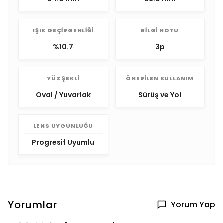
IŞIK GEÇIRGENLIĞI
BILGI NOTU
%10.7
3p
YÜZ ŞEKLI
ÖNERILEN KULLANIM
Oval / Yuvarlak
Sürüş ve Yol
LENS UYGUNLUĞU
Progresif Uyumlu
Yorumlar
Yorum Yap