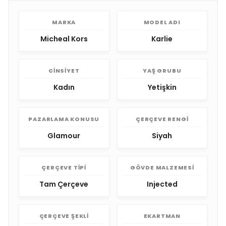
MARKA
MODEL ADI
Micheal Kors
Karlie
CINSIYET
YAŞ GRUBU
Kadın
Yetişkin
PAZARLAMA KONUSU
ÇERÇEVE RENGI
Glamour
Siyah
ÇERÇEVE TIPI
GÖVDE MALZEMESI
Tam Çerçeve
Injected
ÇERÇEVE ŞEKLI
EKARTMAN