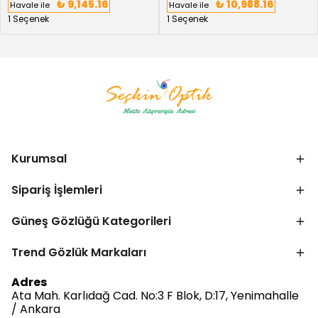
₺ 9,145.16
₺ 10,988.16
Havale ile
Havale ile
1 Seçenek
1 Seçenek
Kurumsal
Sipariş İşlemleri
Güneş Gözlüğü Kategorileri
Trend Gözlük Markaları
Bize Ulaşın
Adres
Ata Mah. Karlıdağ Cad. No:3 F Blok, D:17, Yenimahalle
/ Ankara