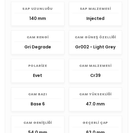
SAP UZUNLUĞU
SAP MALZEMESI
140 mm
Injected
CAM RENGI
CAM GÜNEŞ ÖZELLIĞI
Gri Degrade
Gr002 - Light Grey
POLARIZE
CAM MALZEMESI
Evet
Cr39
CAM BAZI
CAM YÜKSEKLIĞI
Base 6
47.0 mm
CAM GENIŞLIĞI
GEÇERLI ÇAP
54.0 mm
63.0 mm