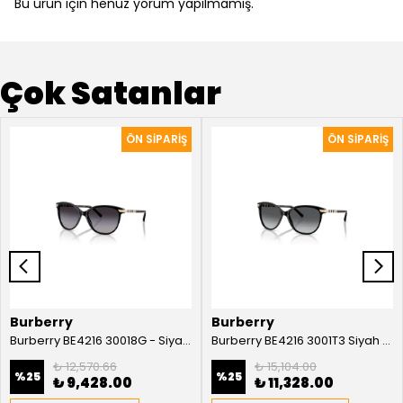
Bu ürün için henüz yorum yapılmamış.
Çok Satanlar
Burberry
Burberry
Burberry BE4216 30018G - Siyah Kadın Güneş Gözlüğü
Burberry BE4216 3001T3 Siyah Kadın Güneş Gözlüğü
₺ 12,570.66
₺ 15,104.00
%
25
%
25
₺ 9,428.00
₺ 11,328.00