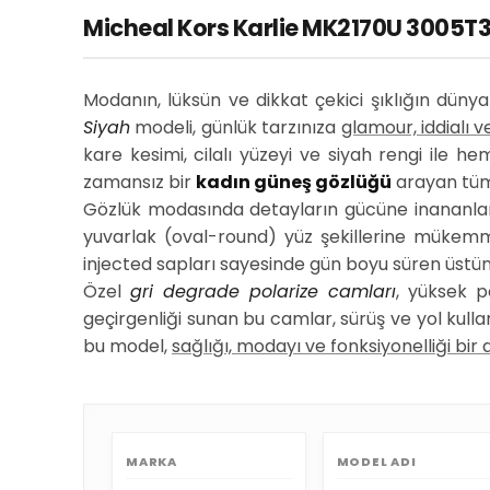
Micheal Kors Karlie MK2170U 3005T3 
Modanın, lüksün ve dikkat çekici şıklığın düny
Siyah
modeli, günlük tarzınıza
glamour, iddialı 
kare kesimi, cilalı yüzeyi ve siyah rengi ile he
zamansız bir
kadın güneş gözlüğü
arayan tüm 
Gözlük modasında detayların gücüne inananlar 
yuvarlak (oval-round) yüz şekillerine mükem
injected sapları sayesinde gün boyu süren üstün
Özel
gri degrade polarize camları
, yüksek p
geçirgenliği sunan bu camlar, sürüş ve yol kull
bu model,
sağlığı, modayı ve fonksiyonelliği bir
MARKA
MODEL ADI