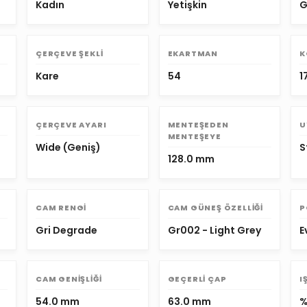
Kadın
Yetişkin
G
ÇERÇEVE ŞEKLI
EKARTMAN
K
Kare
54
1
ÇERÇEVE AYARI
MENTEŞEDEN
U
MENTEŞEYE
Wide (Geniş)
S
128.0 mm
CAM RENGI
CAM GÜNEŞ ÖZELLIĞI
P
Gri Degrade
Gr002 - Light Grey
E
CAM GENIŞLIĞI
GEÇERLI ÇAP
I
54.0 mm
63.0 mm
%