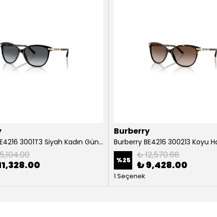
y
Burberry
Burberry BE4216 3001T3 Siyah Kadın Güneş Gözlüğü
5,104.00
₺ 12,570.66
%
25
11,328.00
₺ 9,428.00
1 Seçenek