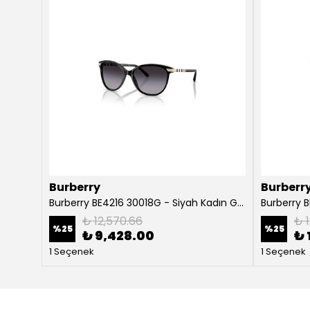
Burberry
Burberr
Burberry Willow BE4316 3854T5 Koyu Havana Kadın Güneş Gözlüğü
Burberry BE4216 30018G - Siyah Kadın Güneş Gözlüğü
₺ 12,570.66
₺ 1
%
25
%
25
₺ 9,428.00
₺ 
1 Seçenek
1 Seçenek