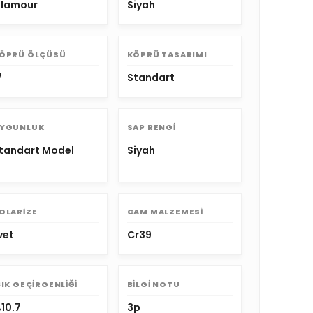
lamour
Siyah
ÖPRÜ ÖLÇÜSÜ
KÖPRÜ TASARIMI
7
Standart
YGUNLUK
SAP RENGI
tandart Model
Siyah
OLARIZE
CAM MALZEMESI
vet
Cr39
ŞIK GEÇIRGENLIĞI
BILGI NOTU
10.7
3p