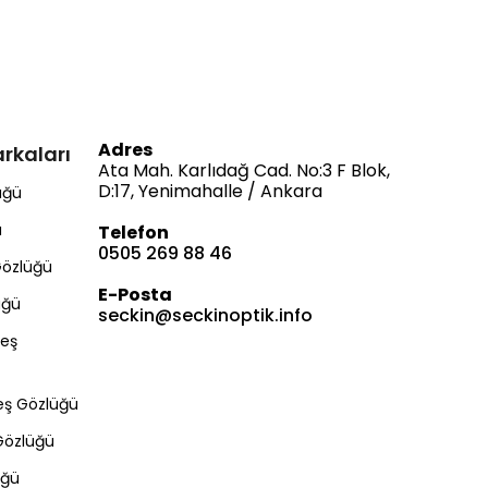
Adres
rkaları
Ata Mah. Karlıdağ Cad. No:3 F Blok,
D:17, Yenimahalle / Ankara
üğü
ü
Telefon
0505 269 88 46
Gözlüğü
E-Posta
üğü
seckin@seckinoptik.info
Bize Ulaşın
eş
eş Gözlüğü
Gözlüğü
Müşteri Hizmetleri
üğü
Satış & Destek