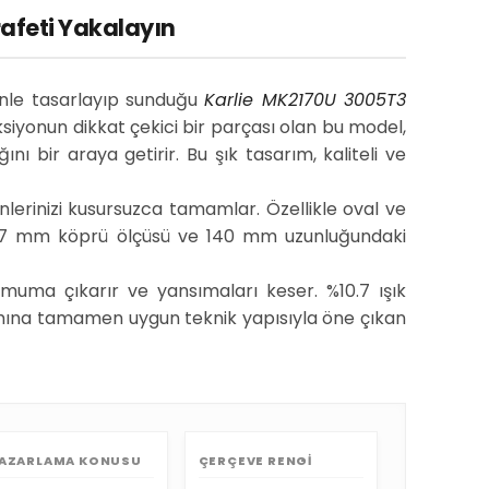
rafeti Yakalayın
nle tasarlayıp sunduğu
Karlie MK2170U 3005T3
ksiyonun dikkat çekici bir parçası olan bu model,
nı bir araya getirir. Bu şık tasarım, kaliteli ve
erinizi kusursuzca tamamlar. Özellikle oval ve
, 17 mm köprü ölçüsü ve 140 mm uzunluğundaki
imuma çıkarır ve yansımaları keser. %10.7 ışık
anımına tamamen uygun teknik yapısıyla öne çıkan
AZARLAMA KONUSU
ÇERÇEVE RENGI