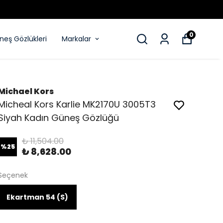
0
eş Gözlükleri
Markalar
Michael Kors
Micheal Kors Karlie MK2170U 3005T3
Siyah Kadın Güneş Gözlüğü
₺ 11,504.00
%
25
₺ 8,628.00
Seçenek
Ekartman 54 (S)