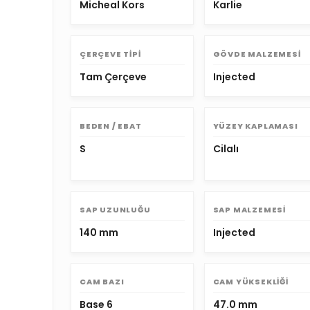
Micheal Kors
Karlie
ÇERÇEVE TIPI
GÖVDE MALZEMESI
Tam Çerçeve
Injected
BEDEN / EBAT
YÜZEY KAPLAMASI
S
Cilalı
SAP UZUNLUĞU
SAP MALZEMESI
140 mm
Injected
CAM BAZI
CAM YÜKSEKLIĞI
Base 6
47.0 mm