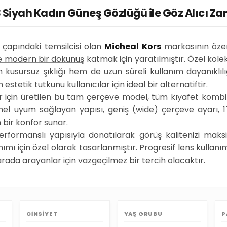
Siyah Kadın Güneş Gözlüğü ile Göz Alıcı Za
a çapındaki temsilcisi olan
Micheal Kors
markasının öze
ve modern bir dokunuş
katmak için yaratılmıştır. Özel kole
m kusursuz şıklığı hem de uzun süreli kullanım dayanıklılığı
estetik tutkunu kullanıcılar için ideal bir alternatiftir.
için üretilen bu tam çerçeve model, tüm kıyafet kombinl
mel uyum sağlayan yapısı, geniş (wide) çerçeve ayarı
 bir konfor sunar.
erformanslı yapısıyla donatılarak görüş kalitenizi maks
anımı için özel olarak tasarlanmıştır. Progresif lens kull
 arada arayanlar için
vazgeçilmez bir tercih olacaktır.
CINSIYET
YAŞ GRUBU
P